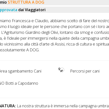
emio
STRUTTURA A DOG
pprovata
dai Viaggiatori
miamo Francesca e Claudio, abbiamo scelto di fare del nostr
ismo il luogo ideale per le persone che portano con sé i loro a
L'Agriturismo Giardino degli Olivi, lontano da smog e confusi
na, è l'ideale per immergersi nella quiete della campagna umb
 vicinissimo alla città d'arte di Assisi, ricca di cultura e spiritu
o assolutamente A DOG.
Area sgambamento Cani
Percorsi per cani
O Botti a Capodanno
NATURA:
La nostra struttura è immersa nella campagna umbra