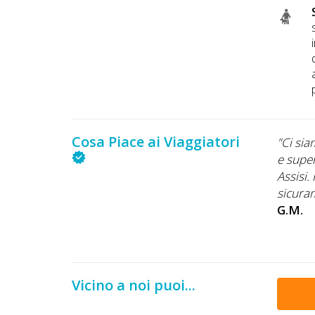
Cosa Piace ai Viaggiatori
o bene. Posizione ottima, vicinissimo ad Assisi.
"Ci sia
fabile e cordiale. Da provare."
e super
Assisi.
sicura
G.M.
Vicino a noi puoi...