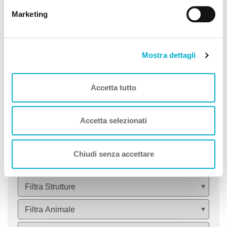
cookie.
Marketing
13
Offerte Speciali
1
Spiagge A DOG
Mostra dettagli
9
Idee Viaggio A DOG
Accetta tutto
8
Zone Turistiche A DOG
2
Itinerari A DOG
Accetta selezionati
30 Tutte le Strutture
Chiudi senza accettare
Puoi affinare i risultati usando i filtri