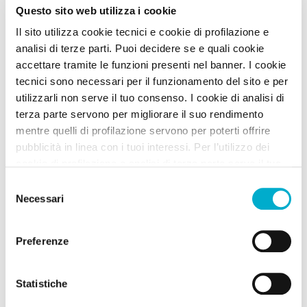
Questo sito web utilizza i cookie
Umbria -
Città d'arte
,
Borgo
,
Cultura
,
Eventi
Il sito utilizza cookie tecnici e cookie di profilazione e
Visitare Spello con il cane è possibile grazie all’iniziativa “Città
Riaperta”. Si tratta di un percorso tra arte, archeologia e natura
analisi di terze parti. Puoi decidere se e quali cookie
che si snoda dall’...
accettare tramite le funzioni presenti nel banner. I cookie
tecnici sono necessari per il funzionamento del sito e per
Leggi Tutto
utilizzarli non serve il tuo consenso. I cookie di analisi di
terza parte servono per migliorare il suo rendimento
mentre quelli di profilazione servono per poterti offrire
pubblicità in linea con i tuoi interessi. Per l’utilizzo dei
Nei dintorni dell'itinerario puoi trovare
cookie di profilazione e analisi di terza parte serve il tuo
consenso. Se chiudi il banner cliccando sul tasto “Chiudi
Selezione
senza accettare” verranno installati solo i cookie tecnici.
Necessari
30
Tutte le Strutture
del
Cliccando il pulsante “Accetta tutto” acconsenti all’utilizzo
consenso
di tutti i cookie. Cliccando il pulsante “mostra dettagli”
4
Strutture Eccellenze A DOG
Preferenze
troverai le varie categorie di cookie e potrai accettare o
rifiutare i cookie in base alle tue preferenze e salvare le
12
Strutture A DOG
tue scelte. Puoi modificare le tue scelte in ogni momento.
Statistiche
Per saperne di più consulta la nostra
informativa
4
Offerte SHOCK