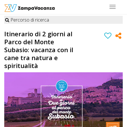
Toggle
navigat
Percorso di ricerca
STRUTTURE
Itinerario di 2 giorni al
A
Parco del Monte
DOG
Subasio: vacanza con il
cane tra natura e
spiritualità
LUOGHI
A
DOG
OFFERTE
A