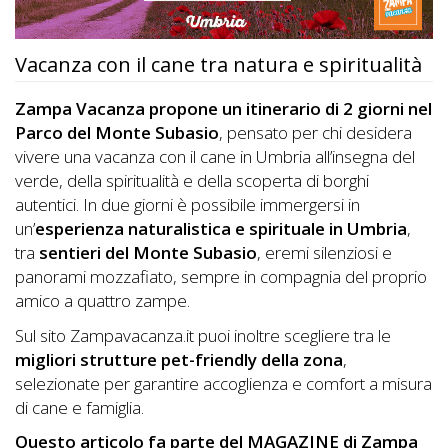
DOG
Vacanza con il cane tra natura e spiritualità
INFO
Zampa Vacanza propone un itinerario di 2 giorni nel
A
Parco del Monte Subasio
, pensato per chi desidera
vivere una vacanza con il cane in Umbria all’insegna del
DOG
verde, della spiritualità e della scoperta di borghi
autentici. In due giorni è possibile immergersi in
un’
esperienza naturalistica e spirituale in Umbria
,
CHIEDI
tra
sentieri del Monte Subasio
, eremi silenziosi e
panorami mozzafiato, sempre in compagnia del proprio
CODICE
amico a quattro zampe.
SCONTO
Sul sito Zampavacanza.it puoi inoltre scegliere tra le
migliori strutture pet-friendly della zona
,
Video
selezionate per garantire accoglienza e comfort a misura
Tutorial
di cane e famiglia.
Questo articolo fa parte del MAGAZINE di Zampa