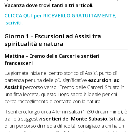
Lavora
Vacanza dove trovi tanti altri articoli.
con
CLICCA QUI per RICEVERLO GRATUITAMENTE,
Noi
iscriviti.
Inserisci
Giorno 1 – Escursioni ad Assisi tra
Attività
spiritualità e natura
Mattina – Eremo delle Carceri e sentieri
francescani
Accedi
La giornata inizia nel centro storico di Assisi, punto di
/
partenza per una delle più significative
escursioni ad
Assisi
: il percorso verso l’Eremo delle Carceri. Situato in
Registrati
una fitta lecceta, questo luogo sacro è ideale per chi
cerca raccoglimento e contatto con la natura.
Il sentiero, lungo circa 4 km in salita (1h30 di cammino), è
tra i più suggestivi
sentieri del Monte Subasio
. Si tratta
di un percorso di media difficoltà, consigliato a chi ha un