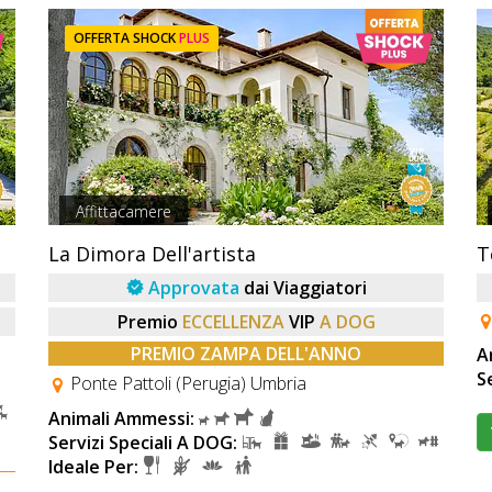
OFFERTA SHOCK
PLUS
Affittacamere
La Dimora Dell'artista
T
Approvata
dai Viaggiatori
Premio
ECCELLENZA
VIP
A DOG
PREMIO ZAMPA DELL'ANNO
A
S
Ponte Pattoli (Perugia) Umbria
Animali Ammessi:
Servizi Speciali A DOG:
Ideale Per: