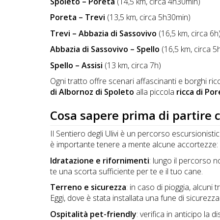
Lavora
Spoleto – Poreta
(14,5 km, circa 4h30min)
con
Poreta – Trevi
(13,5 km, circa 5h30min)
Noi
Trevi – Abbazia di Sassovivo
(16,5 km, circa 6h
Abbazia di Sassovivo – Spello
(16,5 km, circa 
Inserisci
Spello – Assisi
(13 km, circa 7h)
Attività
Ogni tratto offre scenari affascinanti e borghi ric
di Albornoz di Spoleto
alla piccola
ricca
di Por
Cosa sapere prima di partire c
Accedi
/
Il Sentiero degli Ulivi è un percorso escursionisti
è importante tenere a mente alcune accortezze:
Registrati
Idratazione e rifornimenti
: lungo il percorso 
te una scorta sufficiente per te e il tuo cane.
Terreno e sicurezza
: in caso di pioggia, alcuni 
Eggi, dove è stata installata una fune di sicurezz
Ospitalità pet-friendly
: verifica in anticipo la 