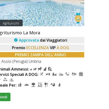
Agriturismi
griturismo La Mora
Approvata
dai Viaggiatori
Premio
ECCELLENZA
VIP
A DOG
PREMIO ZAMPA DELL'ANNO
Assisi (Perugia) Umbria
nimali Ammessi:
ervizi Speciali A DOG:
deale Per:
Vedi