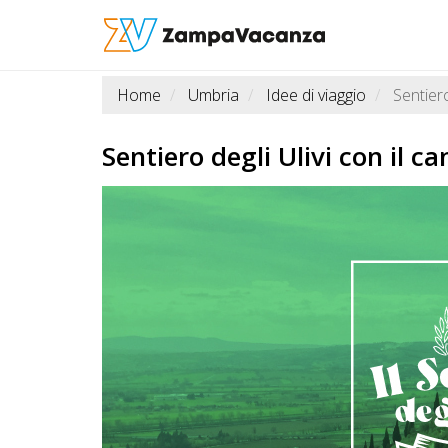
Home
Umbria
Idee di viaggio
Sentiero
STRUTTURE
A
Sentiero degli Ulivi con il ca
DOG
LUOGHI
A
DOG
OFFERTE
A