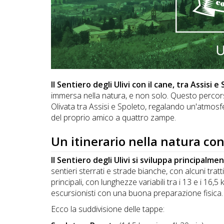
DOG
INFO
A
DOG
Il
Sentiero degli Ulivi
con il cane, t
ra Assisi e
immersa nella natura, e non solo. Questo percors
Olivata tra Assisi e Spoleto, regalando un'atmosfe
del proprio amico a quattro zampe.
CHIEDI
Un itinerario nella natura con
CODICE
SCONTO
Il Sentiero degli Ulivi si sviluppa principalmen
sentieri sterrati e strade bianche, con alcuni tratt
Video
principali, con lunghezze variabili tra i 13 e i 16,
escursionisti con una buona preparazione fisica.
Tutorial
Ecco la suddivisione delle tappe: