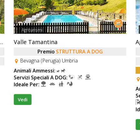
Agriturismi
ardino Degli Olivi Di Elisei Claudio
Valle Tamantina
A
Premio
STRUTTURA A DOG
Bevagna (Perugia) Umbria
Animali Ammessi:
Servizi Speciali A DOG:
Ideale Per:
A
S
Vedi
I