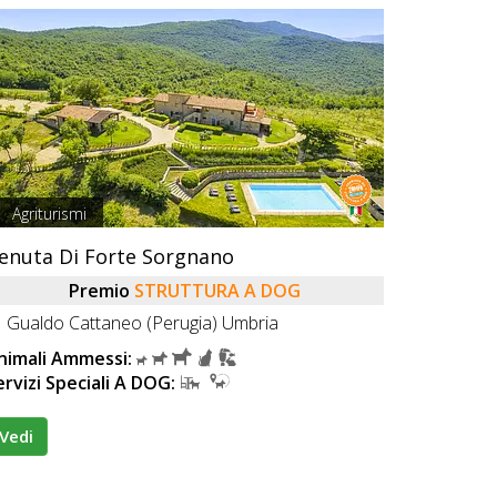
Agriturismi
enuta Di Forte Sorgnano
Premio
STRUTTURA A DOG
Gualdo Cattaneo (Perugia) Umbria
nimali Ammessi:
ervizi Speciali A DOG:
Vedi