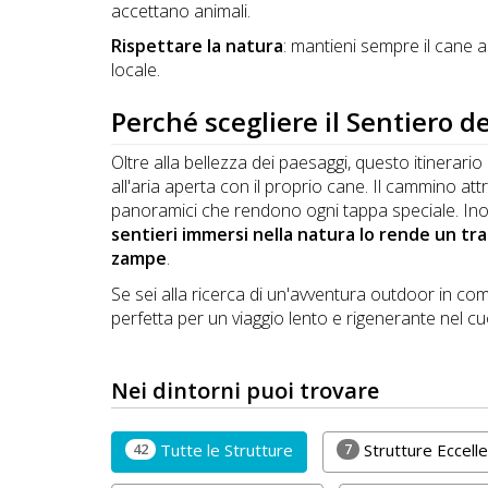
accettano animali.
Rispettare la natura
: mantieni sempre il cane al
locale.
Perché scegliere il Sentiero de
Oltre alla bellezza dei paesaggi, questo itinerar
all'aria aperta con il proprio cane. Il cammino attr
panoramici che rendono ogni tappa speciale. Ino
sentieri immersi nella natura lo rende un tra
zampe
.
Se sei alla ricerca di un'avventura outdoor in comp
perfetta per un viaggio lento e rigenerante nel cu
Nei dintorni puoi trovare
42
7
Tutte le Strutture
Strutture Eccel