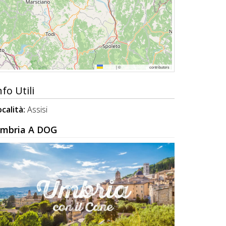
Leaflet
|
©
OpenStreetMap
contributors
nfo Utili
ocalità:
Assisi
mbria A DOG