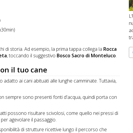
L
)
n
5h30min)
ac
tr
chi di storia. Ad esempio, la prima tappa collega la
Rocca
eta
, toccando il suggestivo
Bosco Sacro di Monteluco
.
on il tuo cane
co adatto ai cani abituati alle lunghe camminate. Tuttavia,
non sempre sono presenti fonti d'acqua, quindi porta con
tratti possono risultare scivolosi, come quello nei pressi di
a per agevolare il passaggio.
disponibilità di strutture ricettive lungo il percorso che