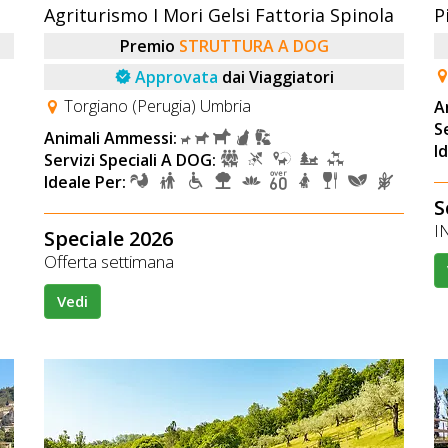
Agriturismo I Mori Gelsi Fattoria Spinola
P
Premio
STRUTTURA A DOG
Approvata
dai Viaggiatori
Torgiano (Perugia) Umbria
A
S
Animali Ammessi:
I
Servizi Speciali A DOG:
Ideale Per:
S
IN
Speciale 2026
Offerta settimana
Vedi