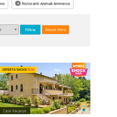
4
ano
Ristoranti Animali Ammessi
Filtra
Reset filtro
OFFERTA SHOCK
PLUS
Case Vacanze