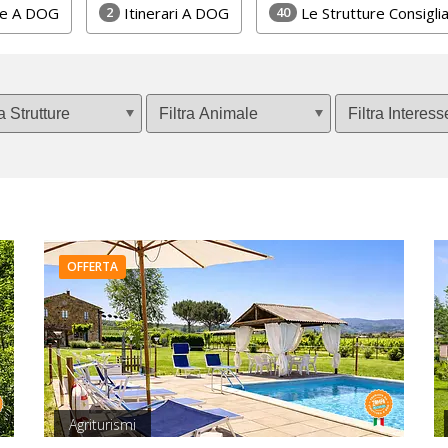
2
40
he A DOG
Itinerari A DOG
Le Strutture Consigli
OFFERTA
Agriturismi