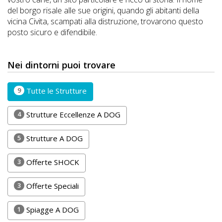
DOG
del borgo risale alle sue origini, quando gli abitanti della
vicina Civita, scampati alla distruzione, trovarono questo
posto sicuro e difendibile.
INFO
A
Nei dintorni puoi trovare
DOG
9
Tutte le Strutture
4
Strutture Eccellenze A DOG
CHIEDI
CODICE
5
Strutture A DOG
SCONTO
3
Offerte SHOCK
Video
3
Offerte Speciali
Tutorial
1
Spiagge A DOG