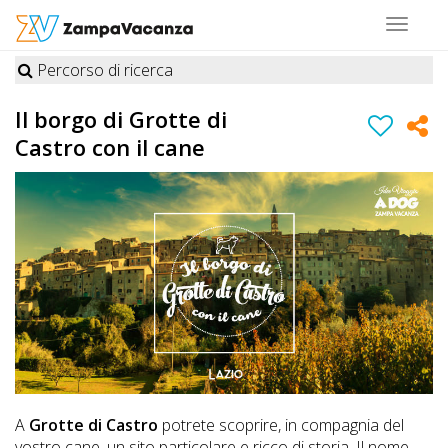
Toggle
navigat
Percorso di ricerca
STRUTTURE
Il borgo di Grotte di
A
Castro con il cane
DOG
LUOGHI
A
DOG
OFFERTE
A
Grotte di Castro
potrete scoprire, in compagnia del
A
vostro cane, un sito particolare e ricco di storia. Il nome