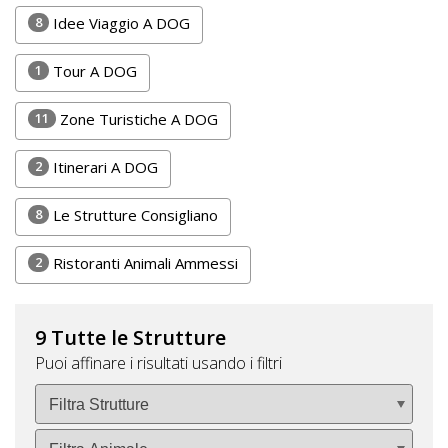
Lavora
8
Idee Viaggio A DOG
con
Noi
1
Tour A DOG
Inserisci
11
Zone Turistiche A DOG
Attività
2
Itinerari A DOG
8
Le Strutture Consigliano
Accedi
2
Ristoranti Animali Ammessi
/
Registrati
9 Tutte le Strutture
Puoi affinare i risultati usando i filtri