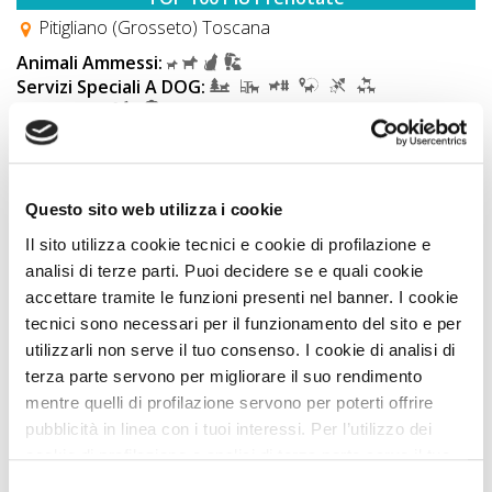
Pitigliano (Grosseto) Toscana
Animali Ammessi:
Servizi Speciali A DOG:
Ideale Per:
Sconto PLUS fino al 15%
IN PIÙ compresi nell'offerta...
Questo sito web utilizza i cookie
Vedi
Il sito utilizza cookie tecnici e cookie di profilazione e
analisi di terze parti. Puoi decidere se e quali cookie
accettare tramite le funzioni presenti nel banner. I cookie
tecnici sono necessari per il funzionamento del sito e per
utilizzarli non serve il tuo consenso. I cookie di analisi di
terza parte servono per migliorare il suo rendimento
mentre quelli di profilazione servono per poterti offrire
pubblicità in linea con i tuoi interessi. Per l’utilizzo dei
cookie di profilazione e analisi di terza parte serve il tuo
consenso. Se chiudi il banner cliccando sul tasto “Chiudi
Selezione