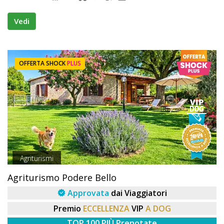
Vedi
OFFERTA SHOCK
PLUS
Agriturismi
Agriturismo Podere Bello
Approvata
dai Viaggiatori
Premio
ECCELLENZA
VIP
A DOG
TOP 100 PIÙ Prenotate