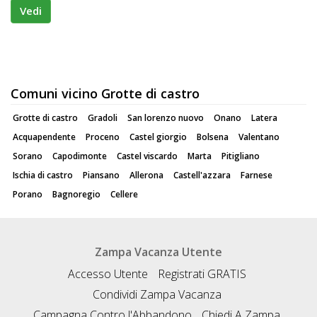
Vedi
Comuni vicino Grotte di castro
Grotte di castro
Gradoli
San lorenzo nuovo
Onano
Latera
Acquapendente
Proceno
Castel giorgio
Bolsena
Valentano
Sorano
Capodimonte
Castel viscardo
Marta
Pitigliano
Ischia di castro
Piansano
Allerona
Castell'azzara
Farnese
Porano
Bagnoregio
Cellere
Zampa Vacanza Utente
Accesso Utente
Registrati GRATIS
Condividi Zampa Vacanza
Campagna Contro l'Abbandono
Chiedi A Zampa