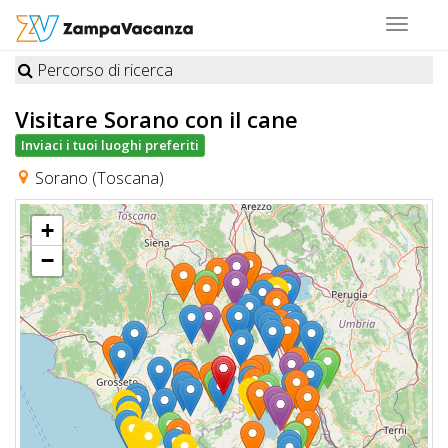
Toggle
navigat
Percorso di ricerca
STRUTTURE
Visitare Sorano
con il cane
A
Inviaci i tuoi luoghi preferiti
DOG
Sorano (Toscana)
+
LUOGHI
−
A
DOG
OFFERTE
A