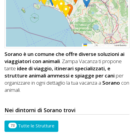
DOG
INFO
A
Leaflet
|
©
OpenStreetMap
contributors
DOG
Sorano è un comune che offre diverse soluzioni ai
viaggiatori con animali
. Zampa Vacanza ti propone
tante
idee di viaggio, itinerari specializzati, e
CHIEDI
strutture animali ammessi e spiagge per cani
per
organizzare in ogni dettaglio la tua vacanza a
Sorano
con
CODICE
animali.
SCONTO
Video
Nei dintorni di Sorano trovi
Tutorial
73
Tutte le Strutture