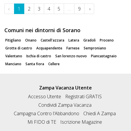
‹
1
2
3
4
5
…
9
›
Comuni nei dintorni di Sorano
Pitigliano
Onano
Castell'azzara
Latera
Gradoli
Proceno
Grotte di castro
Acquapendente
Farnese
Semproniano
Valentano
Ischia di castro
San lorenzo nuovo
Piancastagnaio
Manciano
Santa fiora
Cellere
Zampa Vacanza Utente
Accesso Utente
Registrati GRATIS
Condividi Zampa Vacanza
Campagna Contro l'Abbandono
Chiedi A Zampa
Mi FIDO di TE
Iscrizione Magazine