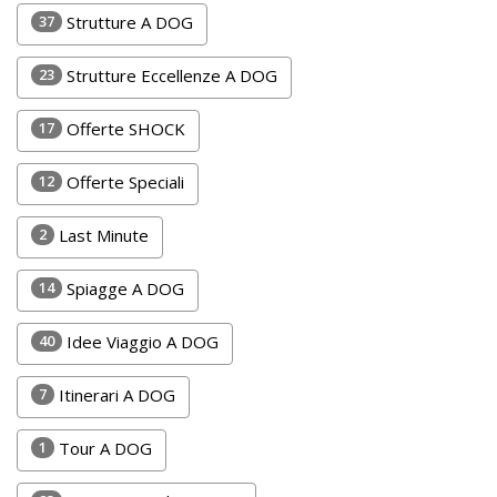
Lavora
37
Strutture A DOG
con
Noi
23
Strutture Eccellenze A DOG
Inserisci
17
Offerte SHOCK
Attività
12
Offerte Speciali
2
Last Minute
Accedi
14
Spiagge A DOG
/
Registrati
40
Idee Viaggio A DOG
7
Itinerari A DOG
1
Tour A DOG