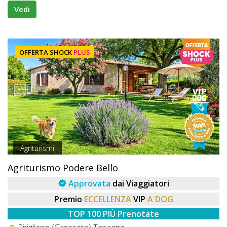
Vedi
OFFERTA SHOCK
PLUS
Agriturismi
Agriturismo Podere Bello
Approvata
dai Viaggiatori
Premio
ECCELLENZA
VIP
A DOG
TOP 100 PIÙ Prenotate