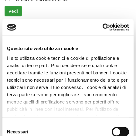
Vedi
OFFERTA SHOCK
PLUS
Questo sito web utilizza i cookie
Il sito utilizza cookie tecnici e cookie di profilazione e
analisi di terze parti. Puoi decidere se e quali cookie
accettare tramite le funzioni presenti nel banner. I cookie
tecnici sono necessari per il funzionamento del sito e per
utilizzarli non serve il tuo consenso. I cookie di analisi di
Case Vacanze
terza parte servono per migliorare il suo rendimento
mentre quelli di profilazione servono per poterti offrire
Casa Marta
pubblicità in linea con i tuoi interessi. Per l’utilizzo dei
Approvata
dai Viaggiatori
cookie di profilazione e analisi di terza parte serve il tuo
consenso. Se chiudi il banner cliccando sul tasto “Chiudi
Premio
ECCELLENZA
VIP
A DOG
Selezione
senza accettare” verranno installati solo i cookie tecnici.
Necessari
TOP 100 PIÙ Prenotate
del