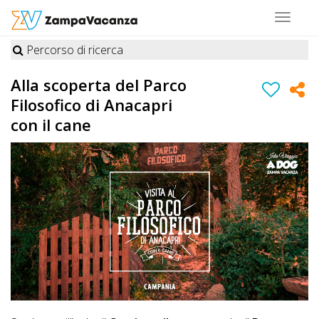
Toggle
navigat
Percorso di ricerca
STRUTTURE
Alla scoperta del Parco
A
Filosofico di Anacapri
DOG
con il cane
LUOGHI
A
DOG
OFFERTE
A