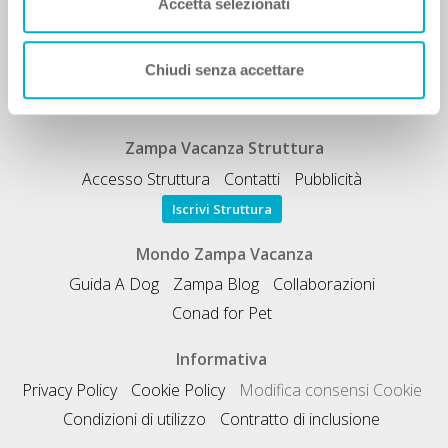
Accetta selezionati
Accesso Utente
Registrati GRATIS
Condividi Zampa Vacanza
Chiudi senza accettare
Campagna Contro l'Abbandono
Chiedi A Zampa
Mi FIDO di TE
Iscrizione Magazine
Zampa Vacanza Struttura
Accesso Struttura
Contatti
Pubblicità
Iscrivi Struttura
Mondo Zampa Vacanza
Guida A Dog
Zampa Blog
Collaborazioni
Conad for Pet
Informativa
Privacy Policy
Cookie Policy
Modifica consensi Cookie
Condizioni di utilizzo
Contratto di inclusione