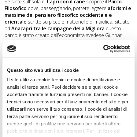
Se siete sull’isola di
Capri con il cane
scoprite il
Parco
DOG
Filosofico
dove, passeggiando, potrete leggere
aforismi e
massime del pensiero filosofico occidentale e
orientale
scritte su piccole mattonelle di maiolica. Situato
ad
Anacapri tra le campagne della Migliora
questo
INFO
parco è stato creato dall'economista svedese Gunnar
A
Adler Karlsson e viene curato dalla fondazione no-profit
Adler-Ehrnford- Karlsson, creata proprio con l'obiettivo di
DOG
preservare il luogo. Accanto al Parco Filosofico, alla fine di
via Migliora, troverete anche il
“Belvedere dei Filosofi”
.
Per arrivare è necessario prendere l’autobus per Anacapri
Questo sito web utilizza i cookie
CHIEDI
e scendere all’ultima fermata, al capolinea, l’unica dopo
Il sito utilizza cookie tecnici e cookie di profilazione e
piazza Caprile. Da qui, prendere la strada per il “Belvedere
CODICE
analisi di terze parti. Puoi decidere se e quali cookie
di Migliora”, dove si trova il parco. La passeggiata per
SCONTO
accettare tramite le funzioni presenti nel banner. I cookie
arrivare è di circa mezz’ora a piedi. Per chi visita il Parco
tecnici sono necessari per il funzionamento del sito e per
Filosofico di Anacapri con il cane si ricorda che
sono
necessari guinzaglio e museruola
e si richiede di
utilizzarli non serve il tuo consenso. I cookie di analisi di
Video
rispettare tutte le norme che la passeggiata può richiedere.
terza parte servono per migliorare il suo rendimento
Tutorial
Per informazioni e scaricare la mappa visita il
mentre quelli di profilazione servono per poterti offrire
sito:
www.philosophicalpark.com
pubblicità in linea con i tuoi interessi. Per l’utilizzo dei