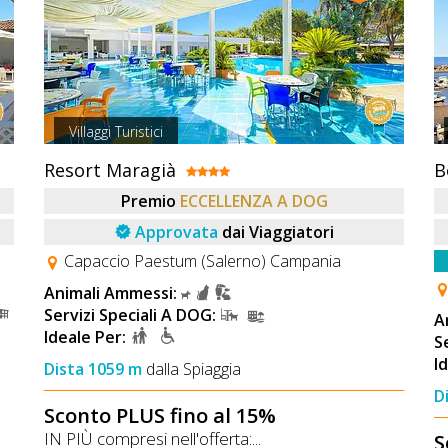
Villaggi Turistici
Resort Maragià
B
Premio
ECCELLENZA A DOG
Approvata
dai Viaggiatori
Capaccio Paestum (Salerno) Campania
Animali Ammessi:
Servizi Speciali A DOG:
A
Ideale Per:
S
I
Dista 1059 m
dalla Spiaggia
D
Sconto PLUS fino al 15%
IN PIÙ compresi nell'offerta:...
S