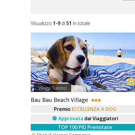
Lavora
con
Noi
Visualizzo
1-9
di
51
in totale
Inserisci
Attività
Accedi
/
Villaggi Turistici
Registrati
Bau Bau Beach Village
Premio
ECCELLENZA A DOG
Approvata
dai Viaggiatori
TOP 100 PIÙ Prenotate