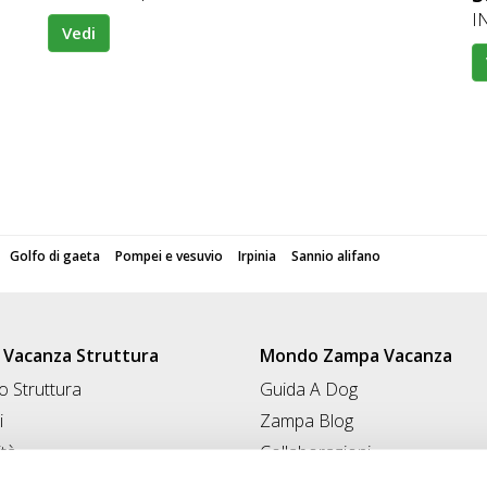
IN
Vedi
Golfo di gaeta
Pompei e vesuvio
Irpinia
Sannio alifano
Vacanza Struttura
Mondo Zampa Vacanza
 Struttura
Guida A Dog
i
Zampa Blog
ità
Collaborazioni
Conad for Pet
 Struttura