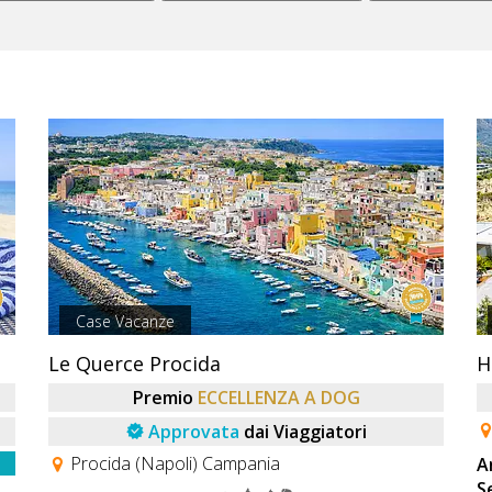
Case Vacanze
Le Querce Procida
H
Premio
ECCELLENZA A DOG
Approvata
dai Viaggiatori
Procida (Napoli) Campania
A
S