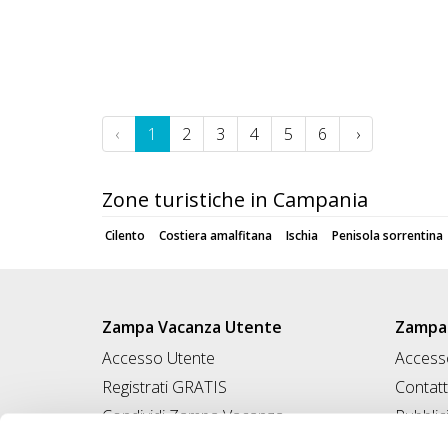
‹
1
2
3
4
5
6
›
Zone turistiche in Campania
Cilento
Costiera amalfitana
Ischia
Penisola sorrentina
Zampa Vacanza Utente
Zampa 
Accesso Utente
Accesso
Registrati GRATIS
Contatt
Condividi Zampa Vacanza
Pubblic
Campagna Contro l'Abbandono
Iscrivi