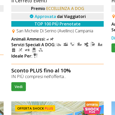
Il Cerreto Eventi
H
Premio
ECCELLENZA A DOG
Approvata
dai Viaggiatori
TOP 100 PIÙ Prenotate
A
S
San Michele Di Serino (Avellino) Campania
D
Animali Ammessi:
Servizi Speciali A DOG:
Ideale Per:
Sconto PLUS fino al 10%
IN PIÙ compresi nell'offerta...
Vedi
OFFERTA SHOCK
PLUS