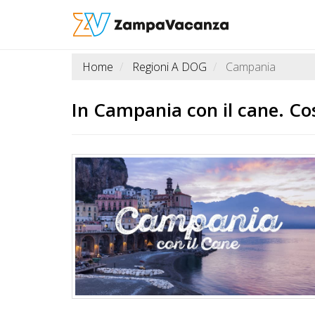
Home
Regioni A DOG
Campania
STRUTTURE
A
In
Campania
con il cane. Co
DOG
LUOGHI
A
DOG
OFFERTE
A