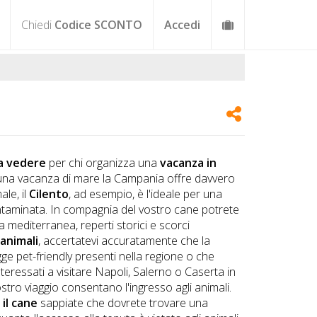
Chiedi
Codice SCONTO
Accedi
a vedere
per chi organizza una
vacanza in
 una vacanza di mare la Campania offre davvero
le, il
Cilento
, ad esempio, è l'ideale per una
ntaminata. In compagnia del vostro cane potrete
 mediterranea, reperti storici e scorci
animali
, accertatevi accuratamente che la
gge pet-friendly presenti nella regione o che
teressati a visitare Napoli, Salerno o Caserta in
tro viaggio consentano l'ingresso agli animali.
 il cane
sappiate che dovrete trovare una