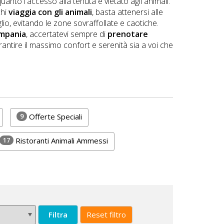
nto l'accesso alla tenuta è vietato agli animali.
chi
viaggia con gli animali
, basta attenersi alle
lio, evitando le zone sovraffollate e caotiche.
mpania
, accertatevi sempre di
prenotare
rantire il massimo confort e serenità sia a voi che
9
Offerte Speciali
17
Ristoranti Animali Ammessi
Filtra
Reset filtro