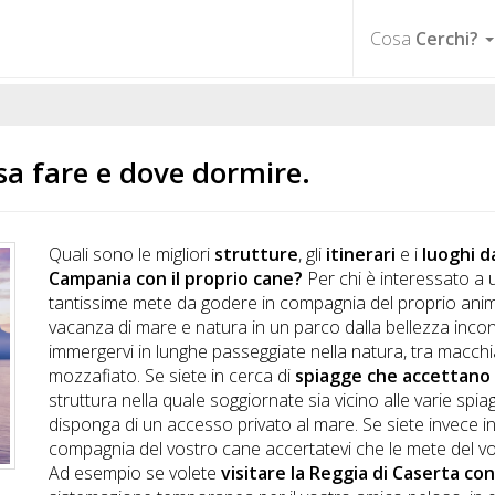
Cosa
Cerchi?
sa fare e dove dormire.
Quali sono le migliori
strutture
, gli
itinerari
e i
luoghi d
Campania con il proprio cane?
Per chi è interessato a
tantissime mete da godere in compagnia del proprio anima
vacanza di mare e natura in un parco dalla bellezza inco
immergervi in lunghe passeggiate nella natura, tra macchia
mozzafiato. Se siete in cerca di
spiagge che accettano 
struttura nella quale soggiornate sia vicino alle varie spia
disponga di un accesso privato al mare. Se siete invece in
compagnia del vostro cane accertatevi che le mete del vos
Ad esempio se volete
visitare la Reggia di Caserta con