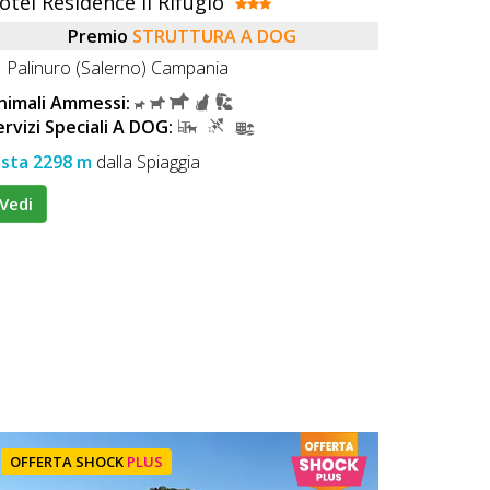
otel Residence Il Rifugio
Premio
STRUTTURA A DOG
Palinuro (Salerno) Campania
nimali Ammessi:
ervizi Speciali A DOG:
ista 2298 m
dalla Spiaggia
Vedi
OFFERTA SHOCK
PLUS