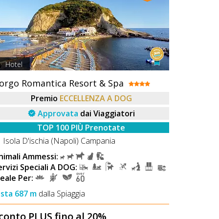
Hotel
orgo Romantica Resort & Spa
Premio
ECCELLENZA A DOG
Approvata
dai Viaggiatori
TOP 100 PIÙ Prenotate
Isola D'ischia (Napoli) Campania
nimali Ammessi:
ervizi Speciali A DOG:
deale Per:
ista 687 m
dalla Spiaggia
conto PLUS fino al 20%