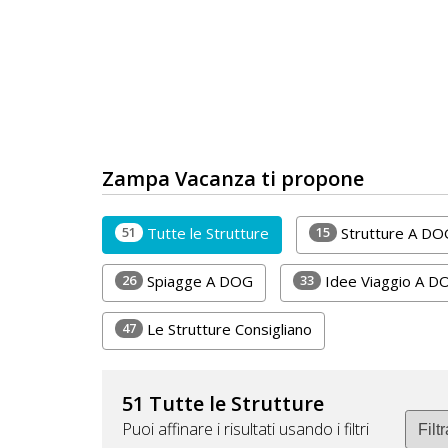
DOG
INFO
A
DOG
Zampa Vacanza ti propone
51
15
Tutte le Strutture
Strutture A DO
CHIEDI
CODICE
26
33
Spiagge A DOG
Idee Viaggio A D
SCONTO
47
Le Strutture Consigliano
Video
Tutorial
51 Tutte le Strutture
Puoi affinare i risultati usando i filtri