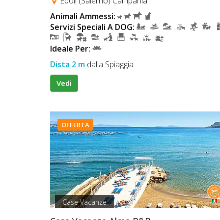
Eboli (Salerno) Campania
Animali Ammessi:
Servizi Speciali A DOG:
Ideale Per:
Dista 2 m
dalla Spiaggia
Vedi
OFFERTA
Case Vacanze