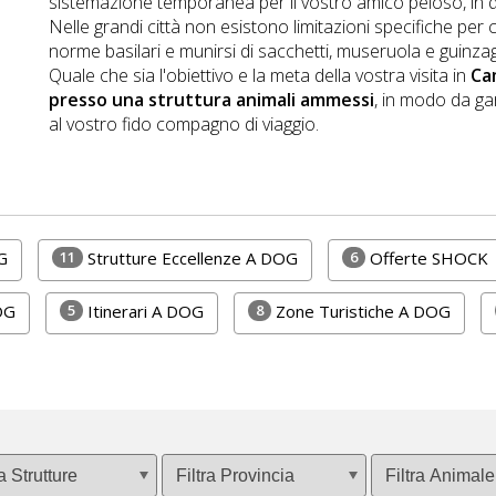
sistemazione temporanea per il vostro amico peloso, in qua
Nelle grandi città non esistono limitazioni specifiche per 
norme basilari e munirsi di sacchetti, museruola e guinzag
Quale che sia l'obiettivo e la meta della vostra visita in
Ca
presso una struttura animali ammessi
, in modo da ga
al vostro fido compagno di viaggio.
11
6
G
Strutture Eccellenze A DOG
Offerte SHOCK
5
8
OG
Itinerari A DOG
Zone Turistiche A DOG