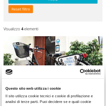
Reset filtro
Visualizzo
4
elementi
Bed and Breakfast
Questo sito web utilizza i cookie
B&B Centrale Affittacamere
Il sito utilizza cookie tecnici e cookie di profilazione e
analisi di terze parti. Puoi decidere se e quali cookie
Reggio Calabria (Reggio Calabria) Calabria