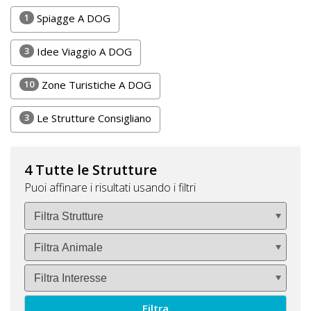
Lavora
1
Spiagge A DOG
con
Noi
3
Idee Viaggio A DOG
Inserisci
10
Zone Turistiche A DOG
Attività
3
Le Strutture Consigliano
Accedi
4 Tutte le Strutture
/
Puoi affinare i risultati usando i filtri
Registrati
Filtra