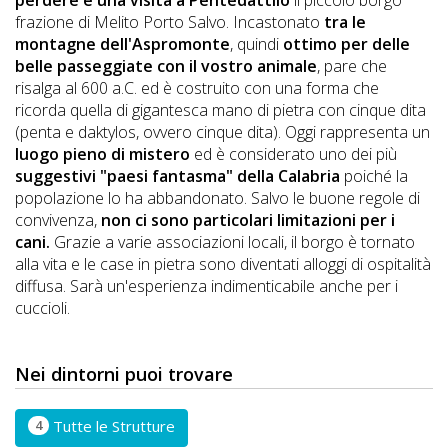
perdere è una visita a
Pentedattil
o
il piccolo borgo
DOG
frazione di Melito Porto Salvo. Incastonato
tra le
montagne dell'Aspromonte
, quindi
ottimo
per delle
belle passeggiate con il vostro animale
, pare che
risalga al 600 a.C. ed è costruito con una forma che
INFO
ricorda quella di gigantesca mano di pietra con cinque dita
A
(penta e daktylos, ovvero cinque dita). Oggi rappresenta un
luogo pieno di mistero
ed è considerato uno dei più
DOG
suggestivi "paesi fantasma" della Calabria
poiché la
popolazione lo ha abbandonato. Salvo le buone regole di
convivenza,
non ci sono particolari limitazioni per i
cani.
Grazie a varie associazioni locali, il borgo è tornato
CHIEDI
alla vita e le case in pietra sono diventati alloggi di ospitalità
CODICE
diffusa. Sarà un'esperienza indimenticabile anche per i
cuccioli.
SCONTO
Video
Nei dintorni puoi trovare
Tutorial
4
Tutte le Strutture