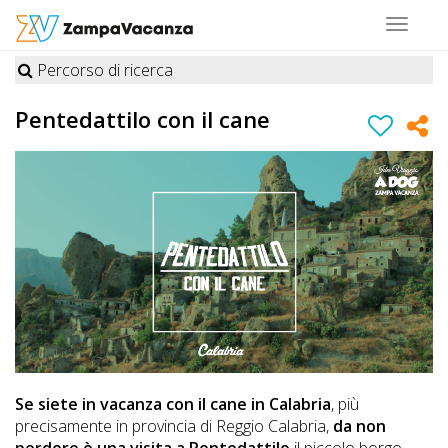
Toggle
navigat
Percorso di ricerca
STRUTTURE
Pentedattilo con il cane
A
DOG
LUOGHI
A
DOG
OFFERTE
Se siete in vacanza con il cane
in Calabria
, più
precisamente in provincia di Reggio Calabria,
da non
A