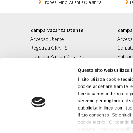
Tropea (Vibo Valentia) Calabria
Di
Zampa Vacanza Utente
Zampa 
Accesso Utente
Accesso
Registrati GRATIS
Contatt
Condividi Zampa Vacanza
Pubblic
Campagna Contro l'Abbandono
Iscrivi
Questo sito web utilizza i
Chiedi A Zampa
Il sito utilizza cookie tecni
Mi FIDO di TE
cookie accettare tramite le
Iscrizione Magazine
funzionamento del sito e per
servono per migliorare il s
pubblicità in linea con i tuo
il tuo consenso. Se chiudi 
cookie tecnici. Cliccando il
pulsante “mostra dettagli” t