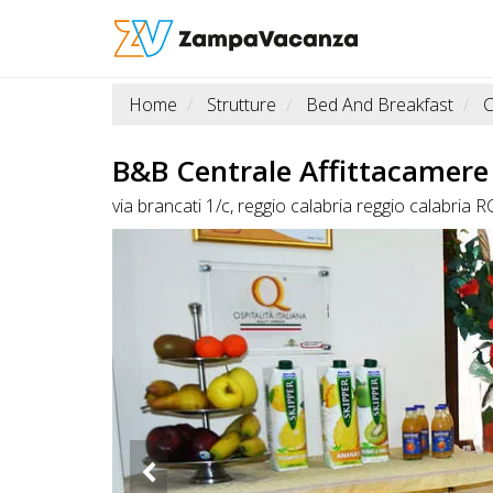
Home
Strutture
Bed And Breakfast
C
STRUTTURE
A
B&B Centrale Affittacamere
DOG
via brancati 1/c, reggio calabria reggio calabria R
LUOGHI
A
DOG
OFFERTE
A