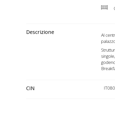
C
Descrizione
Al cent
palazzo
Struttu
singole
godendo
Breakfa
CIN
IT08