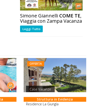
Simone Giannelli
COME TE
,
Viaggia con Zampa Vacanza
Leggi Tutto
OFFERTA
Case Vacanze
za
Struttura in Evidenza
Residence La Giungla