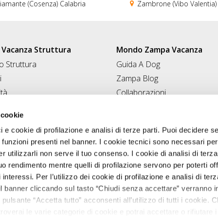
amante (Cosenza) Calabria
Zambrone (Vibo Valentia) 
Vacanza Struttura
Mondo Zampa Vacanza
 Struttura
Guida A Dog
i
Zampa Blog
ità
Collaborazioni
Conad for Pet
 Struttura
 cookie
ci e cookie di profilazione e analisi di terze parti. Puoi decidere s
 funzioni presenti nel banner. I cookie tecnici sono necessari per 
 utilizzarli non serve il tuo consenso. I cookie di analisi di terza
uo rendimento mentre quelli di profilazione servono per poterti off
i interessi. Per l’utilizzo dei cookie di profilazione e analisi di te
il banner cliccando sul tasto “Chiudi senza accettare” verranno ins
 pulsante “Accetta tutto” acconsenti all’utilizzo di tutti i cookie. C
roverai le varie categorie di cookie e potrai accettare o rifiutare i