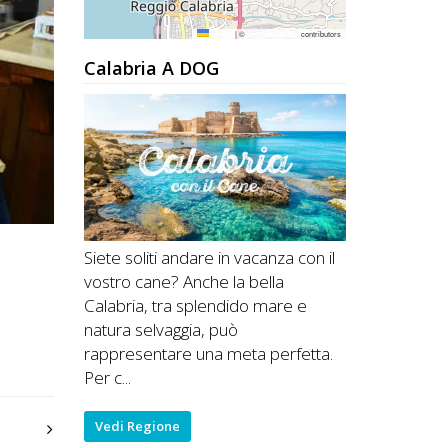
Leaflet
|
©
OpenStreetMap
contributors
Calabria A DOG
Siete soliti andare in vacanza con il
vostro cane? Anche la bella
Calabria, tra splendido mare e
natura selvaggia, può
rappresentare una meta perfetta.
Per c...
Vedi Regione