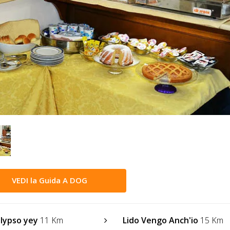
VEDI la Guida A DOG
alypso yey
11 Km
Lido Vengo Anch'io
15 Km