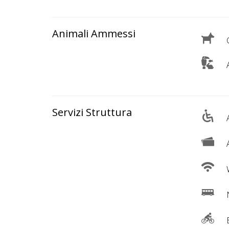
Lavora
con
Noi
Animali Ammessi
C
Inserisci
A
Attività
Servizi Struttura
A
Accedi
/
A
Registrati
W
N
B