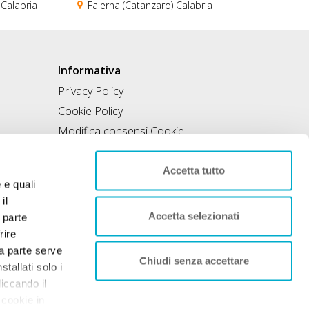
Calabria
Falerna (Catanzaro) Calabria
Informativa
Privacy Policy
Cookie Policy
Modifica consensi Cookie
Condizioni di utilizzo
Contratto di inclusione
Accetta tutto
e e quali
il
Accetta selezionati
 parte
rire
rza parte serve
Chiudi senza accettare
tallati solo i
liccando il
 cookie in