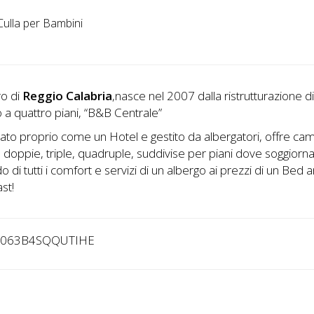
ulla per Bambini
ro di
Reggio Calabria
,nasce nel 2007 dalla ristrutturazione d
 a quattro piani, “B&B Centrale”
rato proprio come un Hotel e gestito da albergatori, offre ca
, doppie, triple, quadruple, suddivise per piani dove soggiorna
 di tutti i comfort e servizi di un albergo ai prezzi di un Bed 
st!
0063B4SQQUTIHE