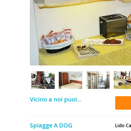
DOG
INFO
A
DOG
CHIEDI
CODICE
SCONTO
Vicino a noi puoi...
Video
Tutorial
Spiagge A DOG
Lido C