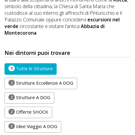
DOG
simbolo della cittadina, la Chiesa di Santa Maria che
custodisce al suo interno gli affreschi di Pinturicchio e il
Palazzo Comunale oppure concedervi
escursioni nel
verde
circostante e visitare l’antica
Abbazia di
INFO
Montecorona
.
A
DOG
Nei dintorni puoi trovare
8
Tutte le Strutture
CHIEDI
2
Strutture Eccellenze A DOG
CODICE
SCONTO
2
Strutture A DOG
Video
2
Offerte SHOCK
Tutorial
3
Idee Viaggio A DOG