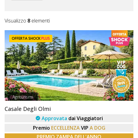
Visualizzo
8
elementi
OFFERTA SHOCK
PLUS
Agriturismi
Casale Degli Olmi
Approvata
dai Viaggiatori
Premio
ECCELLENZA
VIP
A DOG
PREMIO ZAMPA DELL'ANNO