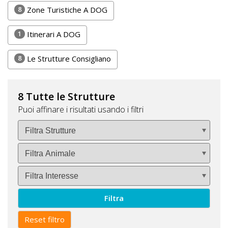
Lavora
8
Zone Turistiche A DOG
con
Noi
1
Itinerari A DOG
Inserisci
8
Le Strutture Consigliano
Attività
8 Tutte le Strutture
Puoi affinare i risultati usando i filtri
Accedi
/
Registrati
Filtra
Reset filtro