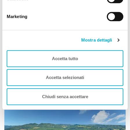
Per saperne di più consulta la nostra
informativa
cookie.
Marketing
Mostra dettagli
Agriturismi
Accetta tutto
Agriturismo Maridiana Alpaca
Umbertide (Perugia) Umbria
Animali Ammessi:
Accetta selezionati
Vedi
Chiudi senza accettare