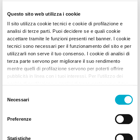
Questo sito web utilizza i cookie
Il sito utilizza cookie tecnici e cookie di profilazione e
analisi di terze parti. Puoi decidere se e quali cookie
accettare tramite le funzioni presenti nel banner. I cookie
tecnici sono necessari per il funzionamento del sito e per
utilizzarli non serve il tuo consenso. I cookie di analisi di
Agriturismi
terza parte servono per migliorare il suo rendimento
mentre quelli di profilazione servono per poterti offrire
Gli Arrighi
pubblicità in linea con i tuoi interessi. Per l’utilizzo dei
Umbertide (Perugia) Umbria
cookie di profilazione e analisi di terza parte serve il tuo
Animali Ammessi:
consenso. Se chiudi il banner cliccando sul tasto “Chiudi
Selezione
senza accettare” verranno installati solo i cookie tecnici.
Necessari
del
Cliccando il pulsante “Accetta tutto” acconsenti all’utilizzo
Vedi
consenso
di tutti i cookie. Cliccando il pulsante “mostra dettagli”
Preferenze
troverai le varie categorie di cookie e potrai accettare o
rifiutare i cookie in base alle tue preferenze e salvare le
tue scelte. Puoi modificare le tue scelte in ogni momento.
Statistiche