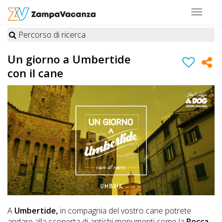
Toggle
navigat
Percorso di ricerca
STRUTTURE
Un giorno a Umbertide
A
con il cane
DOG
LUOGHI
A
DOG
OFFERTE
A
Umbertide,
in compagnia del vostro cane potrete
A
andare alla scoperta di antichi monumenti come la
Rocca
,