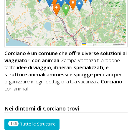
DOG
INFO
A
Leaflet
|
©
OpenStreetMap
contributors
DOG
Corciano è un comune che offre diverse soluzioni ai
viaggiatori con animali
. Zampa Vacanza ti propone
tante
idee di viaggio, itinerari specializzati, e
CHIEDI
strutture animali ammessi e spiagge per cani
per
organizzare in ogni dettaglio la tua vacanza a
Corciano
CODICE
con animali.
SCONTO
Video
Nei dintorni di Corciano trovi
Tutorial
146
Tutte le Strutture