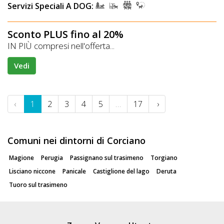
Servizi Speciali A DOG:
Sconto PLUS fino al 20%
IN PIÙ compresi nell'offerta...
Vedi
‹
1
2
3
4
5
…
17
›
Comuni nei dintorni di Corciano
Magione
Perugia
Passignano sul trasimeno
Torgiano
Lisciano niccone
Panicale
Castiglione del lago
Deruta
Tuoro sul trasimeno