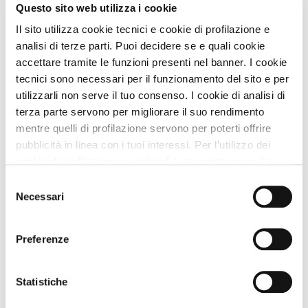
Questo sito web utilizza i cookie
Vedi
Il sito utilizza cookie tecnici e cookie di profilazione e
analisi di terze parti. Puoi decidere se e quali cookie
accettare tramite le funzioni presenti nel banner. I cookie
tecnici sono necessari per il funzionamento del sito e per
OFFERTA SHOCK
PLUS
utilizzarli non serve il tuo consenso. I cookie di analisi di
terza parte servono per migliorare il suo rendimento
mentre quelli di profilazione servono per poterti offrire
pubblicità in linea con i tuoi interessi. Per l’utilizzo dei
cookie di profilazione e analisi di terza parte serve il tuo
consenso. Se chiudi il banner cliccando sul tasto “Chiudi
Selezione
senza accettare” verranno installati solo i cookie tecnici.
Necessari
del
Cliccando il pulsante “Accetta tutto” acconsenti all’utilizzo
Agriturismi
consenso
di tutti i cookie. Cliccando il pulsante “mostra dettagli”
Podere Pietreta
Preferenze
troverai le varie categorie di cookie e potrai accettare o
Approvata
dai Viaggiatori
rifiutare i cookie in base alle tue preferenze e salvare le
tue scelte. Puoi modificare le tue scelte in ogni momento.
Premio
ECCELLENZA
VIP
A DOG
Statistiche
Per saperne di più consulta la nostra
informativa
Radicofani (Siena) Toscana