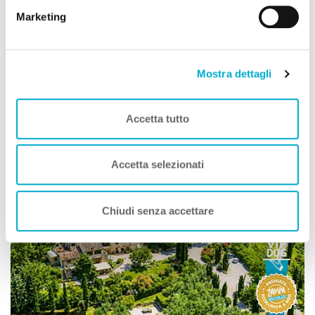
cookie.
Animali Ammessi:
Marketing
Servizi Speciali A DOG:
Ideale Per:
Mostra dettagli
Sconto PLUS fino al 20%
IN PIÙ compresi nell'offerta...
Accetta tutto
Vedi
Accetta selezionati
OFFERTA SHOCK
PLUS
Chiudi senza accettare