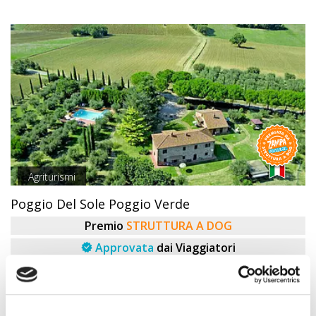
Agriturismi
Poggio Del Sole Poggio Verde
Premio
STRUTTURA A DOG
Approvata
dai Viaggiatori
Castiglione Del Lago (Perugia) Umbria
Animali Ammessi:
Servizi Speciali A DOG: