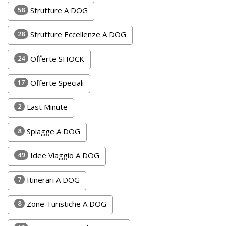
Lavora
58
Strutture A DOG
con
Noi
28
Strutture Eccellenze A DOG
Inserisci
24
Offerte SHOCK
Attività
17
Offerte Speciali
2
Last Minute
Accedi
8
Spiagge A DOG
/
Registrati
49
Idee Viaggio A DOG
7
Itinerari A DOG
8
Zone Turistiche A DOG