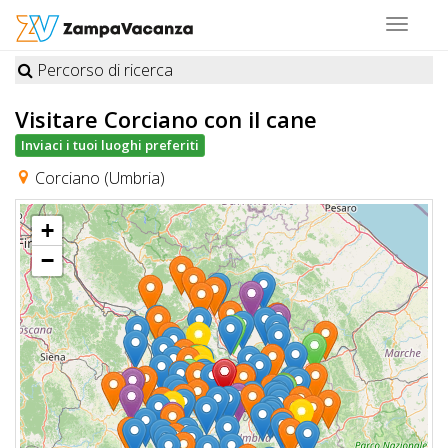
Toggle
navigat
Percorso di ricerca
STRUTTURE
Visitare Corciano
con il cane
A
Inviaci i tuoi luoghi preferiti
DOG
Corciano (Umbria)
+
LUOGHI
−
A
DOG
OFFERTE
A