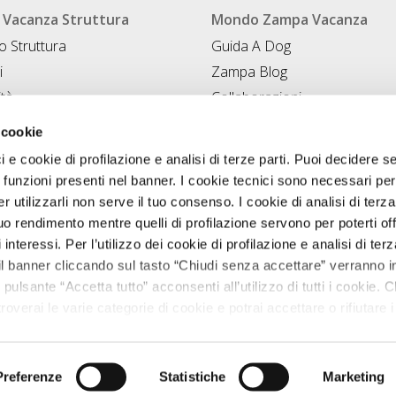
Vacanza Struttura
Mondo Zampa Vacanza
 Struttura
Guida A Dog
i
Zampa Blog
ità
Collaborazioni
Conad for Pet
 Struttura
 cookie
ci e cookie di profilazione e analisi di terze parti. Puoi decidere s
 funzioni presenti nel banner. I cookie tecnici sono necessari per 
 utilizzarli non serve il tuo consenso. I cookie di analisi di terza
uo rendimento mentre quelli di profilazione servono per poterti off
i interessi. Per l’utilizzo dei cookie di profilazione e analisi di te
il banner cliccando sul tasto “Chiudi senza accettare” verranno ins
 pulsante “Accetta tutto” acconsenti all’utilizzo di tutti i cookie. C
roverai le varie categorie di cookie e potrai accettare o rifiutare i
salvare le tue scelte. Puoi modificare le tue scelte in ogni mome
Zampavacanza.it © 2026 tutti i diritti riservati.
nostra
informativa cookie.
VA 02544380542 registro delle imprese di Perugia, REA PG-224595. cap
Progetto Originale realizzato da
T&RB//GROUP
Preferenze
Statistiche
Marketing