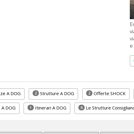
Ec
v
vi
e 
2
2
enze A DOG
Strutture A DOG
Offerte SHOCK
1
6
e A DOG
Itinerari A DOG
Le Strutture Consiglian