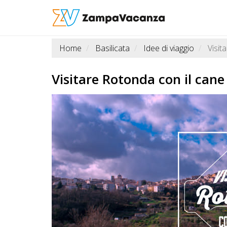
Home
Basilicata
Idee di viaggio
Visit
STRUTTURE
A
Visitare Rotonda con il cane
DOG
LUOGHI
A
DOG
OFFERTE
A