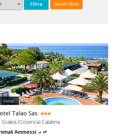
Filtra
Reset filtro
Hotel
otel Talao Sas
Scalea (Cosenza) Calabria
nimali Ammessi: