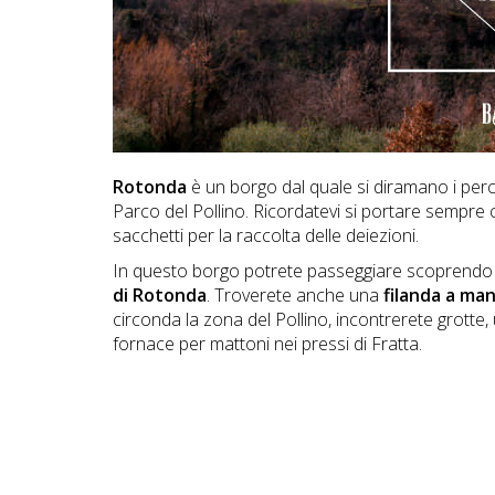
DOG
INFO
A
DOG
Rotonda
è un borgo dal quale si diramano i perc
Parco del Pollino. Ricordatevi si portare sempre c
sacchetti per la raccolta delle deiezioni.
CHIEDI
In questo borgo potrete passeggiare scoprendo gli
di Rotonda
. Troverete anche una
filanda a ma
CODICE
circonda la zona del Pollino, incontrerete grotte,
SCONTO
fornace per mattoni nei pressi di Fratta.
Video
Tutorial