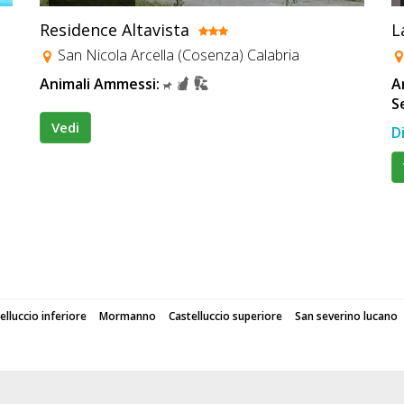
Residence Altavista
L
San Nicola Arcella (Cosenza) Calabria
Animali Ammessi:
A
S
Vedi
D
elluccio inferiore
Mormanno
Castelluccio superiore
San severino lucano