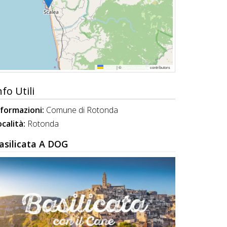
Leaflet
|
©
OpenStreetMap
contributors
nfo Utili
nformazioni:
Comune di Rotonda
ocalità:
Rotonda
asilicata A DOG