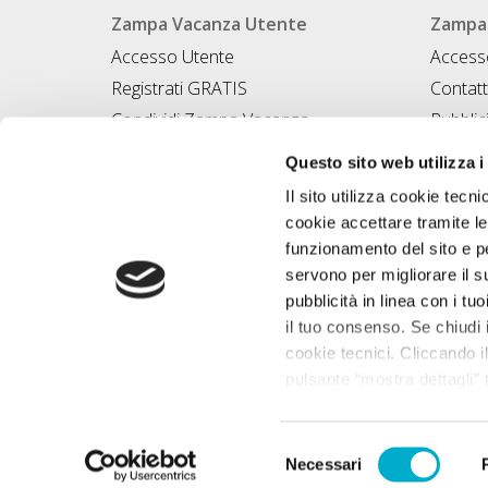
Zampa Vacanza Utente
Zampa 
Accesso Utente
Accesso
Registrati GRATIS
Contatt
Condividi Zampa Vacanza
Pubblic
Campagna Contro l'Abbandono
Iscrivi
Questo sito web utilizza i
Chiedi A Zampa
Il sito utilizza cookie tecni
Mi FIDO di TE
cookie accettare tramite le
Iscrizione Magazine
funzionamento del sito e per
servono per migliorare il s
pubblicità in linea con i tuo
il tuo consenso. Se chiudi 
cookie tecnici. Cliccando il
pulsante “mostra dettagli” t
base alle tue preferenze e 
saperne di più consulta la 
Desegno Srl P.I
Selezione
Necessari
del