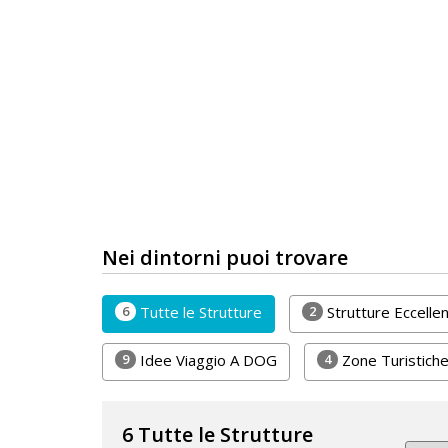
Lavora
con
Noi
Inserisci
Attività
Accedi
Nei dintorni puoi trovare
/
Registrati
6
2
Tutte le Strutture
Strutture Eccell
9
4
Idee Viaggio A DOG
Zone Turistich
6 Tutte le Strutture