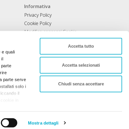
Informativa
Privacy Policy
Cookie Policy
Modifica consensi Cookie
Condizioni di utilizzo
Accetta tutto
Contratto di inclusione
e e quali
il
Accetta selezionati
 parte
rire
rza parte serve
Chiudi senza accettare
tallati solo i
liccando il
 cookie in
nto. Per
 sociale 50.000€
Mostra dettagli