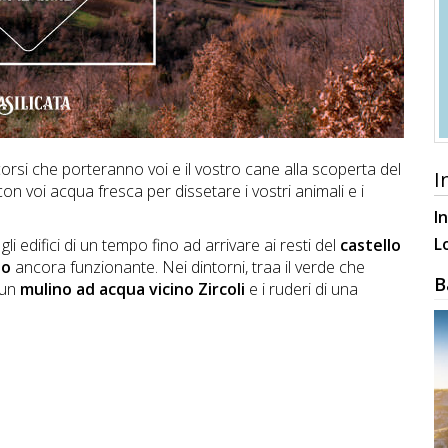
orsi che porteranno voi e il vostro cane alla scoperta del
I
on voi acqua fresca per dissetare i vostri animali e i
I
L
 edifici di un tempo fino ad arrivare ai resti del
castello
no
ancora funzionante. Nei dintorni, traa il verde che
B
 un
mulino ad acqua vicino Zircoli
e i ruderi di una