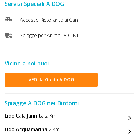
Servizi Speciali A DOG
DOG
Accesso Ristorante ai Cani
INFO
Spiagge per Animali VICINE
A
DOG
Vicino a noi puoi...
CHIEDI
VEDI la Guida A DOG
CODICE
SCONTO
Spiagge A DOG nei Dintorni
Video
Lido Cala Jannita
2 Km
Tutorial
Lido Acquamarina
2 Km