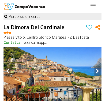
Toggle
navigat
Percorso di ricerca
STRUTTURE
La Dimora Del Cardinale
A
Piazza Vitolo, Centro Storico Maratea PZ Basilicata
DOG
Contatta
-
vedi su mappa
LUOGHI
A
DOG
OFFERTE
A