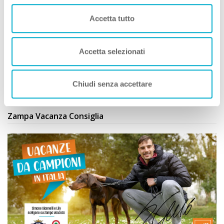
Itinerari A DOG
Accetta tutto
Cosenza con il cane viaggio tra i borghi della
provincia
20 Km
Accetta selezionati
Cilento con il cane cosa vedere
45 Km
Vedi tutti
Chiudi senza accettare
Zampa Vacanza Consiglia