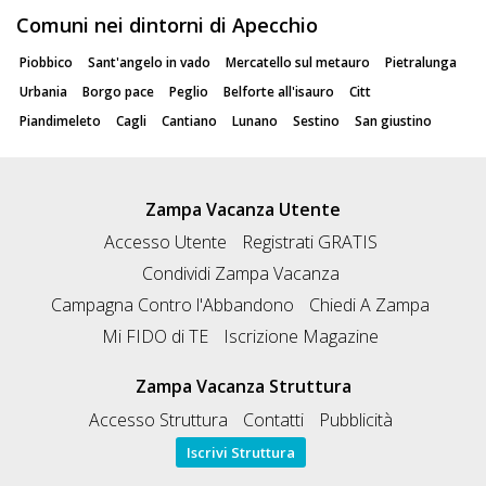
Comuni nei dintorni di Apecchio
Piobbico
Sant'angelo in vado
Mercatello sul metauro
Pietralunga
Urbania
Borgo pace
Peglio
Belforte all'isauro
Citt
Piandimeleto
Cagli
Cantiano
Lunano
Sestino
San giustino
Zampa Vacanza Utente
Accesso Utente
Registrati GRATIS
Condividi Zampa Vacanza
Campagna Contro l'Abbandono
Chiedi A Zampa
Mi FIDO di TE
Iscrizione Magazine
Zampa Vacanza Struttura
Accesso Struttura
Contatti
Pubblicità
Iscrivi Struttura