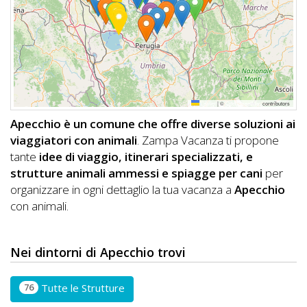
DOG
INFO
A
Leaflet
|
©
OpenStreetMap
contributors
DOG
Apecchio è un comune che offre diverse soluzioni ai
viaggiatori con animali
. Zampa Vacanza ti propone
tante
idee di viaggio, itinerari specializzati, e
CHIEDI
strutture animali ammessi e spiagge per cani
per
organizzare in ogni dettaglio la tua vacanza a
Apecchio
CODICE
con animali.
SCONTO
Video
Nei dintorni di Apecchio trovi
Tutorial
76
Tutte le Strutture