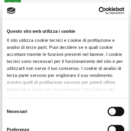
Vedi
Questo sito web utilizza i cookie
Il sito utilizza cookie tecnici e cookie di profilazione e
analisi di terze parti. Puoi decidere se e quali cookie
accettare tramite le funzioni presenti nel banner. I cookie
tecnici sono necessari per il funzionamento del sito e per
utilizzarli non serve il tuo consenso. I cookie di analisi di
terza parte servono per migliorare il suo rendimento
mentre quelli di profilazione servono per poterti offrire
Agriturismi
pubblicità in linea con i tuoi interessi. Per l’utilizzo dei
Casa Angela
cookie di profilazione e analisi di terza parte serve il tuo
Premio
STRUTTURA A DOG
consenso. Se chiudi il banner cliccando sul tasto “Chiudi
Selezione
senza accettare” verranno installati solo i cookie tecnici.
Castiglion Fiorentino (Arezzo) Toscana
Necessari
del
Cliccando il pulsante “Accetta tutto” acconsenti all’utilizzo
consenso
Animali Ammessi:
di tutti i cookie. Cliccando il pulsante “mostra dettagli”
Servizi Speciali A DOG:
Preferenze