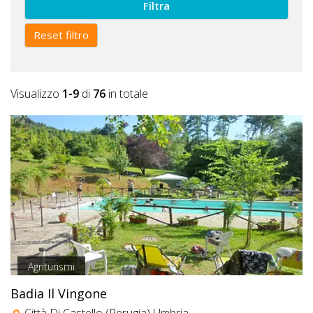
Filtra
Reset filtro
Visualizzo
1-9
di
76
in totale
Agriturismi
Badia Il Vingone
Città Di Castello (Perugia) Umbria