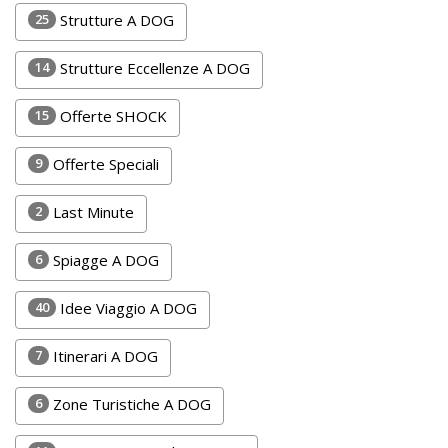
Lavora
25
Strutture A DOG
con
Noi
14
Strutture Eccellenze A DOG
Inserisci
15
Offerte SHOCK
Attività
9
Offerte Speciali
2
Last Minute
Accedi
6
Spiagge A DOG
/
Registrati
40
Idee Viaggio A DOG
7
Itinerari A DOG
6
Zone Turistiche A DOG