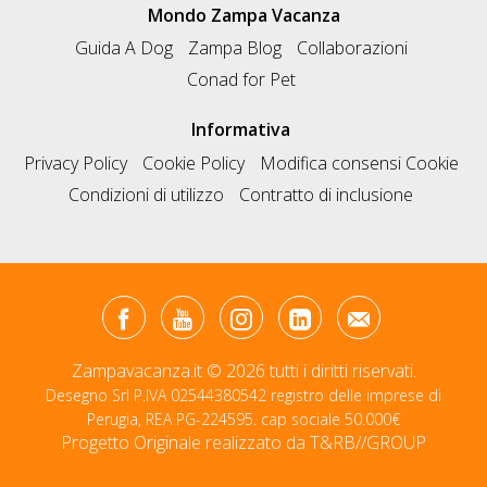
Mondo Zampa Vacanza
Guida A Dog
Zampa Blog
Collaborazioni
Conad for Pet
Informativa
Privacy Policy
Cookie Policy
Modifica consensi Cookie
Condizioni di utilizzo
Contratto di inclusione
Zampavacanza.it © 2026 tutti i diritti riservati.
Desegno Srl P.IVA 02544380542 registro delle imprese di
Perugia, REA PG-224595. cap sociale 50.000€
Progetto Originale realizzato da
T&RB//GROUP