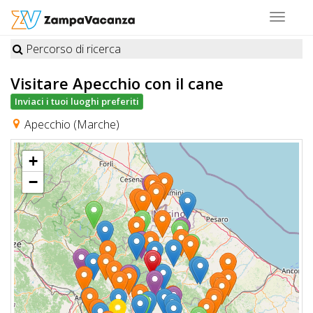
Toggle
navigat
Percorso di ricerca
STRUTTURE
Visitare Apecchio
con il cane
A
Inviaci i tuoi luoghi preferiti
DOG
Apecchio (Marche)
+
LUOGHI
−
A
DOG
OFFERTE
A