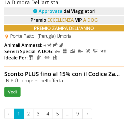
La Dimora Dell'artista
Approvata
dai Viaggiatori
Premio
ECCELLENZA
VIP
A DOG
PREMIO ZAMPA DELL'ANNO
Ponte Pattoli (Perugia) Umbria
Animali Ammessi:
Servizi Speciali A DOG:
Ideale Per:
Sconto PLUS fino al 15% con il Codice Zampa
IN PIÙ compresi nell'offerta...
Vedi
‹
1
2
3
4
5
…
9
›