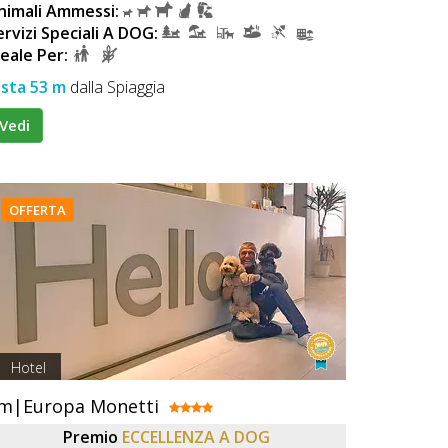
nimali Ammessi:
ervizi Speciali A DOG:
deale Per:
ista 53 m
dalla Spiaggia
Vedi
OFFERTA
Hotel
m|Europa Monetti
Premio
ECCELLENZA A DOG