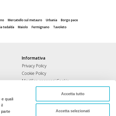
ino
Mercatello sul metauro
Urbania
Borgo pace
ia tedalda
Maiolo
Fermignano
Tavoleto
Informativa
Privacy Policy
Cookie Policy
Modifica consensi Cookie
Condizioni di utilizzo
Accetta tutto
Contratto di inclusione
e e quali
il
Accetta selezionati
 parte