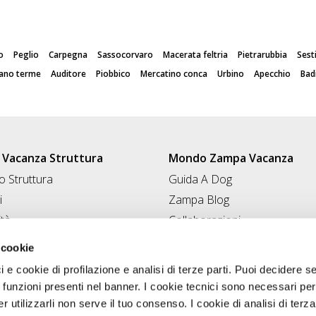
o
Peglio
Carpegna
Sassocorvaro
Macerata feltria
Pietrarubbia
Sest
ano terme
Auditore
Piobbico
Mercatino conca
Urbino
Apecchio
Bad
Vacanza Struttura
Mondo Zampa Vacanza
 Struttura
Guida A Dog
i
Zampa Blog
ità
Collaborazioni
Conad for Pet
 Struttura
 cookie
ci e cookie di profilazione e analisi di terze parti. Puoi decidere s
 funzioni presenti nel banner. I cookie tecnici sono necessari per 
 utilizzarli non serve il tuo consenso. I cookie di analisi di terza