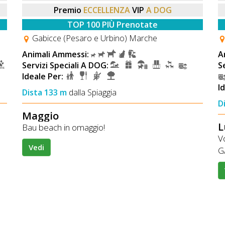
Premio
ECCELLENZA
VIP
A DOG
TOP 100 PIÙ Prenotate
Gabicce (Pesaro e Urbino) Marche
Animali Ammessi:
A
Servizi Speciali A DOG:
S
Ideale Per:
I
Dista 133 m
dalla Spiaggia
D
Maggio
L
Bau beach in omaggio!
Vo
Vedi
G