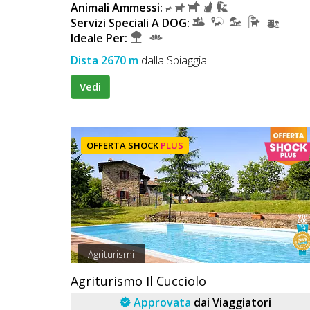
Animali Ammessi:
Servizi Speciali A DOG:
Ideale Per:
Dista 2670 m
dalla Spiaggia
Vedi
OFFERTA SHOCK
PLUS
Agriturismi
Agriturismo Il Cucciolo
Approvata
dai Viaggiatori