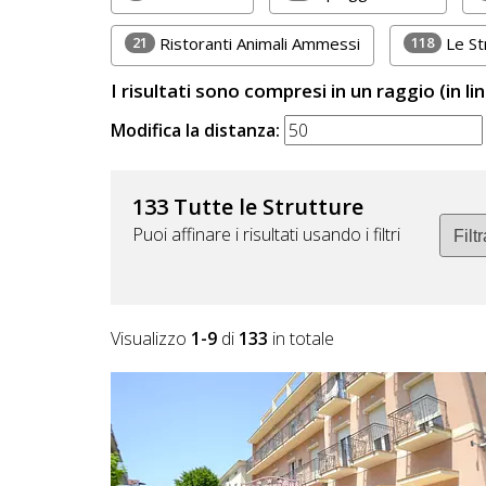
Lavora
con
21
118
Ristoranti Animali Ammessi
Le St
Noi
I risultati sono compresi in un raggio (in li
Inserisci
Modifica la distanza:
Attività
133 Tutte le Strutture
Puoi affinare i risultati usando i filtri
Accedi
/
Registrati
Visualizzo
1-9
di
133
in totale