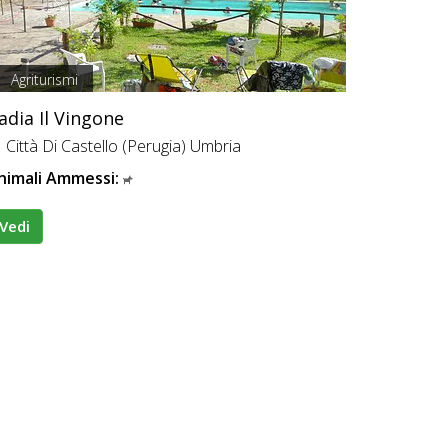
Agriturismi
adia Il Vingone
Città Di Castello (Perugia) Umbria
nimali Ammessi:
Vedi