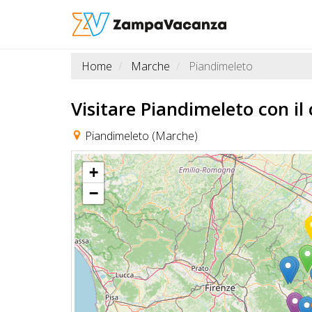
Home
Marche
Piandimeleto
STRUTTURE
A
Visitare Piandimeleto
con il
DOG
Piandimeleto (Marche)
+
LUOGHI
−
A
DOG
OFFERTE
A