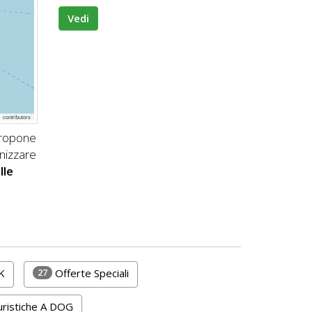
Vedi
p
contributors
propone
nizzare
lle
27
K
Offerte Speciali
ristiche A DOG