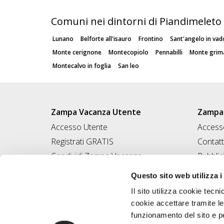
Comuni nei dintorni di Piandimeleto
Lunano
Belforte all'isauro
Frontino
Sant'angelo in vad
Monte cerignone
Montecopiolo
Pennabilli
Monte grim
Montecalvo in foglia
San leo
Zampa Vacanza Utente
Zampa 
Accesso Utente
Accesso
Registrati GRATIS
Contatt
Condividi Zampa Vacanza
Pubblic
Campagna Contro l'Abbandono
Iscrivi
Questo sito web utilizza i
Chiedi A Zampa
Il sito utilizza cookie tecni
Mi FIDO di TE
cookie accettare tramite le
Iscrizione Magazine
funzionamento del sito e per