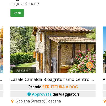
Luglio a Riccione
Vedi
Agriturismi
 Mare Vallugola Di Gabicce
Casale Camalda Bioagriturismo Centro Escursionistico
V
Premio
STRUTTURA A DOG
Approvata
dai Viaggiatori
Bibbiena (Arezzo) Toscana