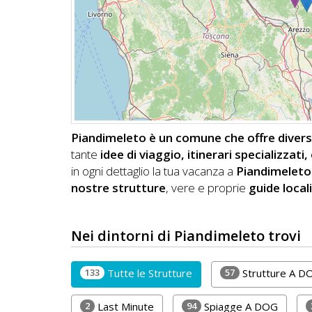
DOG
INFO
A
DOG
Piandimeleto è un comune che offre diverse
tante
idee di viaggio, itinerari specializzat
CHIEDI
in ogni dettaglio la tua vacanza a
Piandimeleto
nostre strutture
, vere e proprie
guide locali
CODICE
SCONTO
Nei dintorni di Piandimeleto trovi
Video
Tutorial
133
57
Tutte le Strutture
Strutture A D
2
94
Last Minute
Spiagge A DOG