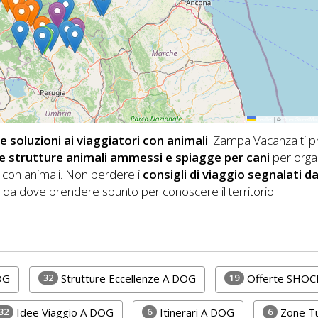
Leaflet
|
©
OpenStreetMa
 soluzioni ai viaggiatori con animali
. Zampa Vacanza ti 
i, e strutture animali ammessi e spiagge per cani
per orga
con animali.
Non perdere i
consigli di viaggio segnalati da
da dove prendere spunto per conoscere il territorio.
32
19
OG
Strutture Eccellenze A DOG
Offerte SHOC
32
6
6
Idee Viaggio A DOG
Itinerari A DOG
Zone Tu