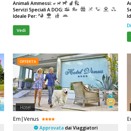
Animali Ammessi:
A
Servizi Speciali A DOG:
S
Ideale Per:
I
D
Vedi
OFFERTA
Hotel
Em|Venus
E
Approvata
dai Viaggiatori