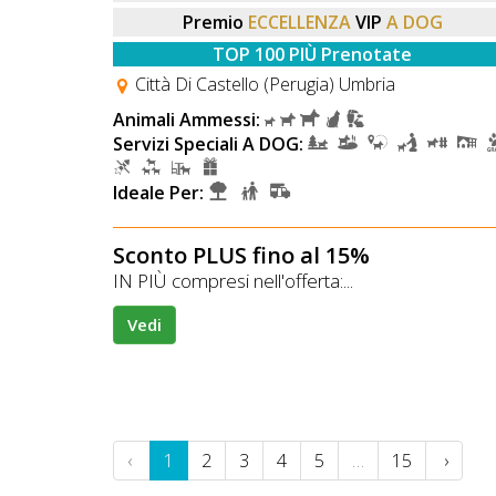
Premio
ECCELLENZA
VIP
A DOG
TOP 100 PIÙ Prenotate
Città Di Castello (Perugia) Umbria
Animali Ammessi:
Servizi Speciali A DOG:
Ideale Per:
Sconto PLUS fino al 15%
IN PIÙ compresi nell'offerta:...
Vedi
‹
1
2
3
4
5
…
15
›