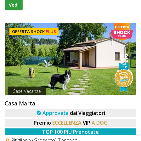
Vedi
OFFERTA SHOCK
PLUS
Case Vacanze
Casa Marta
Approvata
dai Viaggiatori
Premio
ECCELLENZA
VIP
A DOG
TOP 100 PIÙ Prenotate
Pitigliano (Grosseto) Toscana