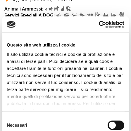
Animali Ammessi:
Servizi Speciali A DOG:
Ideale Per:
OMAGGI riservati
Questo sito web utilizza i cookie
IN PIÙ compresi nell'offerta...
Il sito utilizza cookie tecnici e cookie di profilazione e
analisi di terze parti. Puoi decidere se e quali cookie
Vedi
accettare tramite le funzioni presenti nel banner. I cookie
tecnici sono necessari per il funzionamento del sito e per
utilizzarli non serve il tuo consenso. I cookie di analisi di
OFFERTA SHOCK
PLUS
terza parte servono per migliorare il suo rendimento
mentre quelli di profilazione servono per poterti offrire
pubblicità in linea con i tuoi interessi. Per l’utilizzo dei
cookie di profilazione e analisi di terza parte serve il tuo
consenso. Se chiudi il banner cliccando sul tasto “Chiudi
Selezione
senza accettare” verranno installati solo i cookie tecnici.
Necessari
del