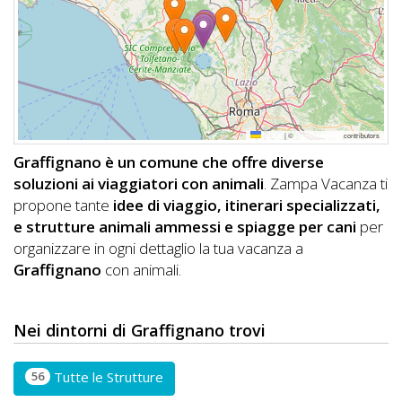
DOG
INFO
A
Leaflet
|
©
OpenStreetMap
contributors
DOG
Graffignano è un comune che offre diverse
soluzioni ai viaggiatori con animali
. Zampa Vacanza ti
propone tante
idee di viaggio, itinerari specializzati,
CHIEDI
e strutture animali ammessi e spiagge per cani
per
organizzare in ogni dettaglio la tua vacanza a
CODICE
Graffignano
con animali.
SCONTO
Video
Nei dintorni di Graffignano trovi
Tutorial
56
Tutte le Strutture