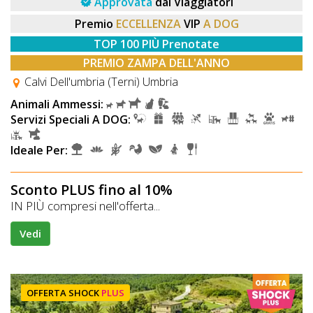
Approvata
dai Viaggiatori
Premio
ECCELLENZA
VIP
A DOG
TOP 100 PIÙ Prenotate
PREMIO ZAMPA DELL'ANNO
Calvi Dell'umbria (Terni) Umbria
Animali Ammessi:
Servizi Speciali A DOG:
Ideale Per:
Sconto PLUS fino al 10%
IN PIÙ compresi nell'offerta...
Vedi
OFFERTA SHOCK
PLUS