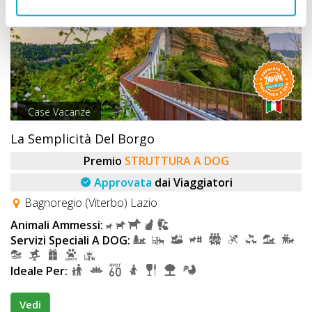
Case Vacanze
La Semplicità Del Borgo
Premio
STRUTTURA A DOG
Approvata
dai Viaggiatori
Bagnoregio (Viterbo) Lazio
Animali Ammessi:
Servizi Speciali A DOG:
Ideale Per:
Vedi