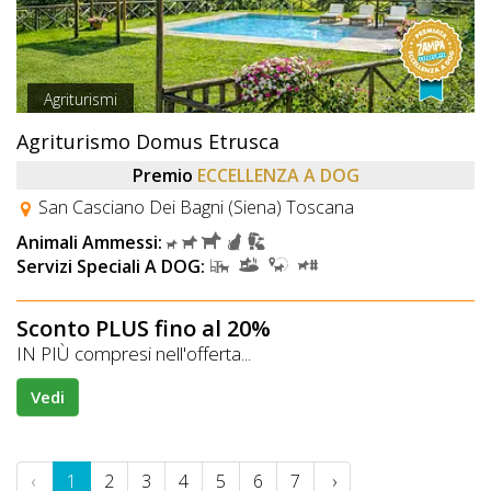
Agriturismi
Agriturismo Domus Etrusca
Premio
ECCELLENZA A DOG
San Casciano Dei Bagni (Siena) Toscana
Animali Ammessi:
Servizi Speciali A DOG:
Sconto PLUS fino al 20%
IN PIÙ compresi nell'offerta...
Vedi
‹
1
2
3
4
5
6
7
›