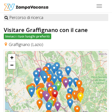
Toggle
navigat
Percorso di ricerca
STRUTTURE
Visitare Graffignano
con il cane
A
Inviaci i tuoi luoghi preferiti
DOG
Graffignano (Lazio)
+
LUOGHI
−
A
DOG
OFFERTE
A