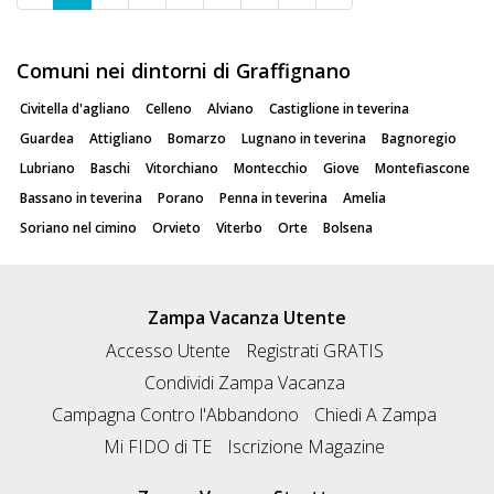
Comuni nei dintorni di Graffignano
Civitella d'agliano
Celleno
Alviano
Castiglione in teverina
Guardea
Attigliano
Bomarzo
Lugnano in teverina
Bagnoregio
Lubriano
Baschi
Vitorchiano
Montecchio
Giove
Montefiascone
Bassano in teverina
Porano
Penna in teverina
Amelia
Soriano nel cimino
Orvieto
Viterbo
Orte
Bolsena
Zampa Vacanza Utente
Accesso Utente
Registrati GRATIS
Condividi Zampa Vacanza
Campagna Contro l'Abbandono
Chiedi A Zampa
Mi FIDO di TE
Iscrizione Magazine