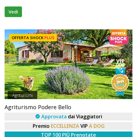
Vedi
OFFERTA SHOCK
PLUS
Agriturismi
Agriturismo Podere Bello
Approvata
dai Viaggiatori
Premio
ECCELLENZA
VIP
A DOG
TOP 100 PIÙ Prenotate