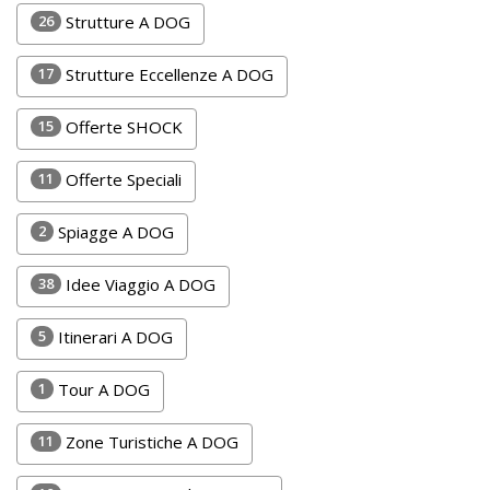
Lavora
26
Strutture A DOG
con
Noi
17
Strutture Eccellenze A DOG
Inserisci
15
Offerte SHOCK
Attività
11
Offerte Speciali
2
Spiagge A DOG
Accedi
38
Idee Viaggio A DOG
/
Registrati
5
Itinerari A DOG
1
Tour A DOG
11
Zone Turistiche A DOG