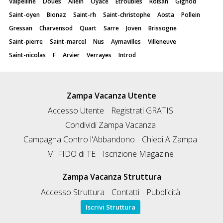
Valpelline
Doues
Allein
Oyace
Etroubles
Roisan
Gignod
Saint-oyen
Bionaz
Saint-rh
Saint-christophe
Aosta
Pollein
Gressan
Charvensod
Quart
Sarre
Joven
Brissogne
Saint-pierre
Saint-marcel
Nus
Aymavilles
Villeneuve
Saint-nicolas
F
Arvier
Verrayes
Introd
Zampa Vacanza Utente
Accesso Utente
Registrati GRATIS
Condividi Zampa Vacanza
Campagna Contro l'Abbandono
Chiedi A Zampa
Mi FIDO di TE
Iscrizione Magazine
Zampa Vacanza Struttura
Accesso Struttura
Contatti
Pubblicità
Iscrivi Struttura