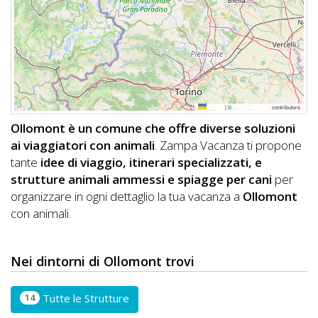
DOG
INFO
A
Leaflet
|
©
OpenStreetMap
contributors
DOG
Ollomont è un comune che offre diverse soluzioni
ai viaggiatori con animali
. Zampa Vacanza ti propone
tante
idee di viaggio, itinerari specializzati, e
CHIEDI
strutture animali ammessi e spiagge per cani
per
organizzare in ogni dettaglio la tua vacanza a
Ollomont
CODICE
con animali.
SCONTO
Video
Nei dintorni di Ollomont trovi
Tutorial
14
Tutte le Strutture