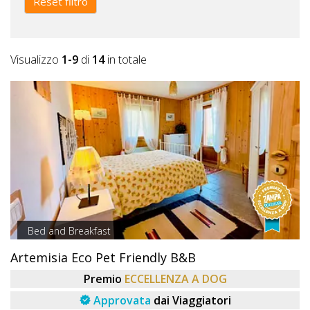
Reset filtro
Visualizzo
1-9
di
14
in totale
Bed and Breakfast
Artemisia Eco Pet Friendly B&B
Premio
ECCELLENZA A DOG
Approvata
dai Viaggiatori