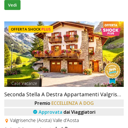
Vedi
OFFERTA SHOCK
PLUS
Case Vacanze
Seconda Stella A Destra Appartamenti Valgrisenche
Premio
ECCELLENZA A DOG
Approvata
dai Viaggiatori
Valgrisenche (Aosta) Valle d'Aosta