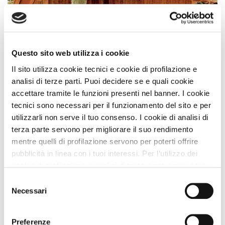
Questo sito web utilizza i cookie
Campeggi
Il sito utilizza cookie tecnici e cookie di profilazione e
Lazy Bee Camping Village
analisi di terze parti. Puoi decidere se e quali cookie
accettare tramite le funzioni presenti nel banner. I cookie
Premio
ECCELLENZA A DOG
tecnici sono necessari per il funzionamento del sito e per
Approvata
dai Viaggiatori
utilizzarli non serve il tuo consenso. I cookie di analisi di
TOP 100 PIÙ Prenotate
terza parte servono per migliorare il suo rendimento
Quart (Aosta) Valle d'Aosta
mentre quelli di profilazione servono per poterti offrire
pubblicità in linea con i tuoi interessi. Per l’utilizzo dei
Animali Ammessi:
Servizi Speciali A DOG:
cookie di profilazione e analisi di terza parte serve il tuo
Ideale Per:
consenso. Se chiudi il banner cliccando sul tasto “Chiudi
Selezione
senza accettare” verranno installati solo i cookie tecnici.
Necessari
del
Vedi
Cliccando il pulsante “Accetta tutto” acconsenti all’utilizzo
consenso
di tutti i cookie. Cliccando il pulsante “mostra dettagli”
Preferenze