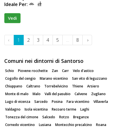
Ideale Per:
Vedi
‹
1
2
3
4
5
…
8
›
Comuni nei dintorni di Santorso
Schio
Piovene rocchette
Zan
Carr
Velo d'astico
Cogollo del cengio
Marano vicentino
San vito di leguzzano
Chiuppano
Caltrano
Torrebelvicino
Thiene
Arsiero
Monte di malo
Malo
Valli del pasubio
Calvene
Zugliano
Lugo di vicenza
Sarcedo
Posina
Fara vicentino
Villaverla
Valdagno
Isola vicentina
Recoaro terme
Laghi
Tonezza del cimone
Salcedo
Rotzo
Breganze
Cornedo vicentino
Lusiana
Montecchio precalcino
Roana