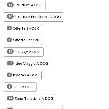
Lavora
18
Strutture A DOG
con
Noi
10
Strutture Eccellenze A DOG
Inserisci
4
Offerte SHOCK
Attività
5
Offerte Speciali
13
Spiagge A DOG
Accedi
37
Idee Viaggio A DOG
/
Registrati
1
Itinerari A DOG
1
Tour A DOG
14
Zone Turistiche A DOG