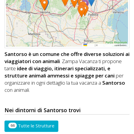
DOG
INFO
A
Leaflet
|
©
OpenStreetMap
contributors
DOG
Santorso è un comune che offre diverse soluzioni ai
viaggiatori con animali
. Zampa Vacanza ti propone
tante
idee di viaggio, itinerari specializzati, e
CHIEDI
strutture animali ammessi e spiagge per cani
per
organizzare in ogni dettaglio la tua vacanza a
Santorso
CODICE
con animali.
SCONTO
Video
Nei dintorni di Santorso trovi
Tutorial
66
Tutte le Strutture