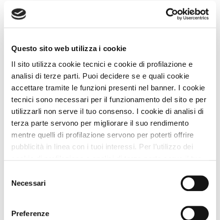
Sconto 10%
Vedi
Questo sito web utilizza i cookie
Il sito utilizza cookie tecnici e cookie di profilazione e
analisi di terze parti. Puoi decidere se e quali cookie
accettare tramite le funzioni presenti nel banner. I cookie
tecnici sono necessari per il funzionamento del sito e per
utilizzarli non serve il tuo consenso. I cookie di analisi di
terza parte servono per migliorare il suo rendimento
mentre quelli di profilazione servono per poterti offrire
pubblicità in linea con i tuoi interessi. Per l’utilizzo dei
cookie di profilazione e analisi di terza parte serve il tuo
Agriturismi
consenso. Se chiudi il banner cliccando sul tasto “Chiudi
Selezione
Agriturismo Elfio
senza accettare” verranno installati solo i cookie tecnici.
Necessari
del
Tavo Di Vigodarzere (Padova) Veneto
Cliccando il pulsante “Accetta tutto” acconsenti all’utilizzo
consenso
di tutti i cookie. Cliccando il pulsante “mostra dettagli”
Animali Ammessi:
Preferenze
troverai le varie categorie di cookie e potrai accettare o