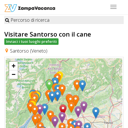
Toggle
navigat
Percorso di ricerca
STRUTTURE
Visitare Santorso
con il cane
A
Inviaci i tuoi luoghi preferiti
DOG
Santorso (Veneto)
+
LUOGHI
−
A
DOG
OFFERTE
A