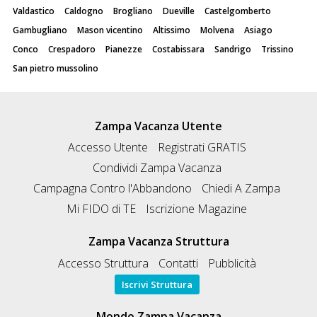
Valdastico
Caldogno
Brogliano
Dueville
Castelgomberto
Gambugliano
Mason vicentino
Altissimo
Molvena
Asiago
Conco
Crespadoro
Pianezze
Costabissara
Sandrigo
Trissino
San pietro mussolino
Zampa Vacanza Utente
Accesso Utente
Registrati GRATIS
Condividi Zampa Vacanza
Campagna Contro l'Abbandono
Chiedi A Zampa
Mi FIDO di TE
Iscrizione Magazine
Zampa Vacanza Struttura
Accesso Struttura
Contatti
Pubblicità
Iscrivi Struttura
Mondo Zampa Vacanza