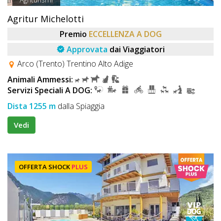
Agritur Michelotti
Premio
ECCELLENZA A DOG
Approvata
dai Viaggiatori
Arco (Trento) Trentino Alto Adige
Animali Ammessi:
Servizi Speciali A DOG:
Dista 1255 m
dalla Spiaggia
Vedi
OFFERTA SHOCK
PLUS