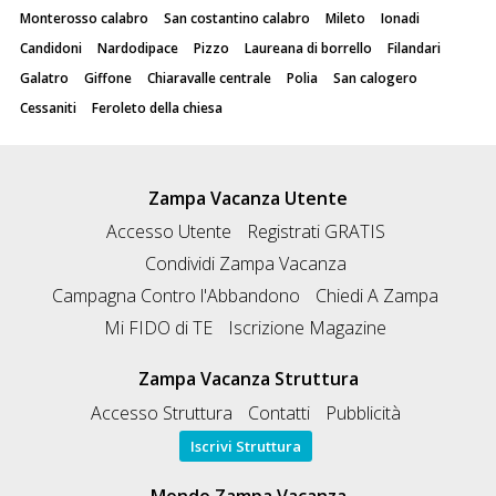
Monterosso calabro
San costantino calabro
Mileto
Ionadi
Candidoni
Nardodipace
Pizzo
Laureana di borrello
Filandari
Galatro
Giffone
Chiaravalle centrale
Polia
San calogero
Cessaniti
Feroleto della chiesa
Zampa Vacanza Utente
Accesso Utente
Registrati GRATIS
Condividi Zampa Vacanza
Campagna Contro l'Abbandono
Chiedi A Zampa
Mi FIDO di TE
Iscrizione Magazine
Zampa Vacanza Struttura
Accesso Struttura
Contatti
Pubblicità
Iscrivi Struttura
Mondo Zampa Vacanza