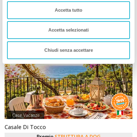
Servizi Speciali A DOG:
Ideale Per:
Accetta tutto
Dista 2061 m
dalla Spiaggia
Accetta selezionati
Vedi
Chiudi senza accettare
Case Vacanze
Casale Di Tocco
Premio
STRUTTURA A DOG