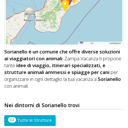
DOG
INFO
A
Leaflet
|
©
OpenStreetMap
contributors
DOG
Sorianello è un comune che offre diverse soluzioni
ai viaggiatori con animali
. Zampa Vacanza ti propone
tante
idee di viaggio, itinerari specializzati, e
CHIEDI
strutture animali ammessi e spiagge per cani
per
organizzare in ogni dettaglio la tua vacanza a
Sorianello
CODICE
con animali.
SCONTO
Video
Nei dintorni di Sorianello trovi
Tutorial
12
Tutte le Strutture