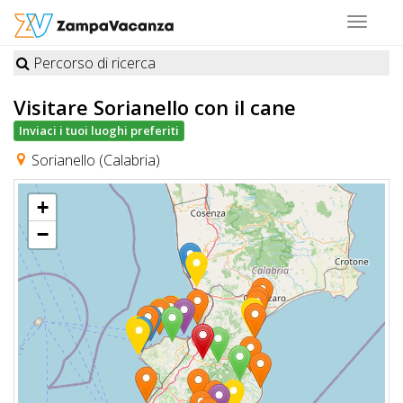
Toggle
navigat
Percorso di ricerca
STRUTTURE
Visitare Sorianello
con il cane
A
Inviaci i tuoi luoghi preferiti
DOG
Sorianello (Calabria)
+
LUOGHI
−
A
DOG
OFFERTE
A