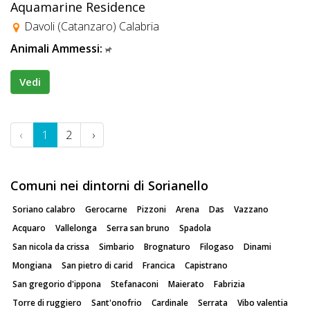
Aquamarine Residence
Davoli (Catanzaro) Calabria
Animali Ammessi:
Vedi
‹
1
2
›
Comuni nei dintorni di Sorianello
Soriano calabro
Gerocarne
Pizzoni
Arena
Das
Vazzano
Acquaro
Vallelonga
Serra san bruno
Spadola
San nicola da crissa
Simbario
Brognaturo
Filogaso
Dinami
Mongiana
San pietro di carid
Francica
Capistrano
San gregorio d'ippona
Stefanaconi
Maierato
Fabrizia
Torre di ruggiero
Sant'onofrio
Cardinale
Serrata
Vibo valentia