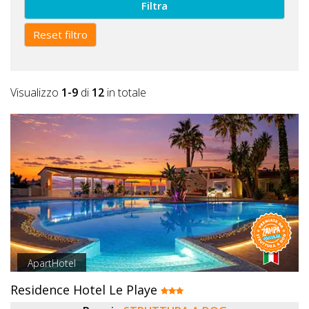
Filtra
Reset filtro
Visualizzo
1-9
di
12
in totale
ApartHotel
Residence Hotel Le Playe