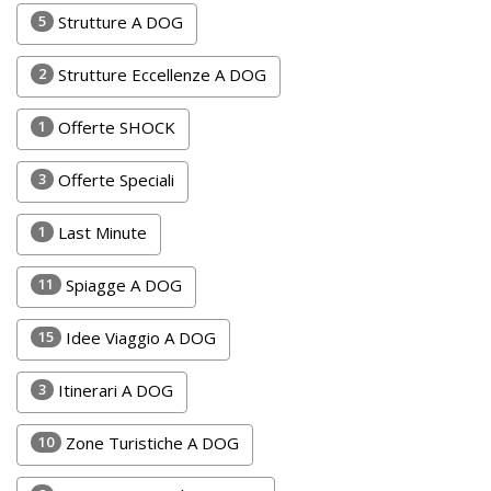
Lavora
5
Strutture A DOG
con
Noi
2
Strutture Eccellenze A DOG
Inserisci
1
Offerte SHOCK
Attività
3
Offerte Speciali
1
Last Minute
Accedi
11
Spiagge A DOG
/
Registrati
15
Idee Viaggio A DOG
3
Itinerari A DOG
10
Zone Turistiche A DOG