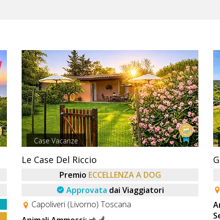
Case Vacanze
Le Case Del Riccio
Premio
ECCELLENZA A DOG
Approvata
dai Viaggiatori
Capoliveri (Livorno) Toscana
A
S