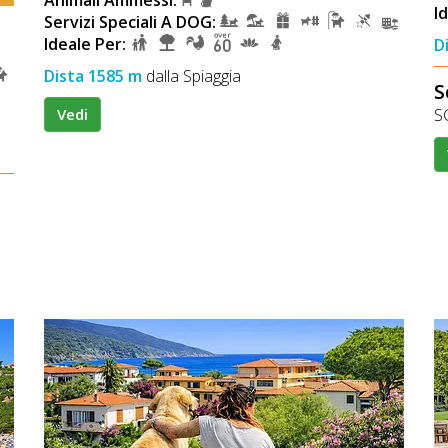
Animali Ammessi:
I
Servizi Speciali A DOG:
Ideale Per:
D
Dista 1585 m
dalla Spiaggia
S
S
Vedi