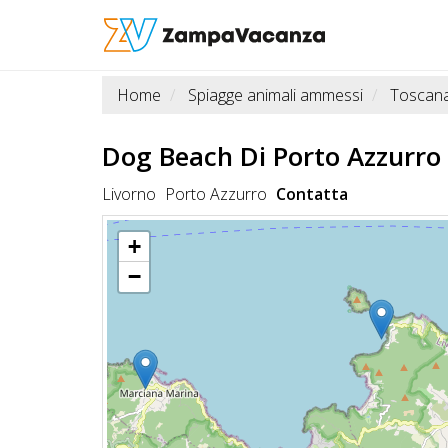
Home
Spiagge animali ammessi
Toscan
STRUTTURE
A
Dog Beach Di Porto Azzurro
DOG
Livorno
Porto Azzurro
Contatta
+
LUOGHI
−
A
DOG
OFFERTE
A