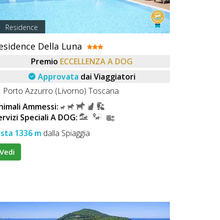
Residence
esidence Della Luna
Premio
ECCELLENZA A DOG
Approvata
dai Viaggiatori
Porto Azzurro (Livorno) Toscana
nimali Ammessi:
ervizi Speciali A DOG:
ista 1336 m
dalla Spiaggia
Vedi