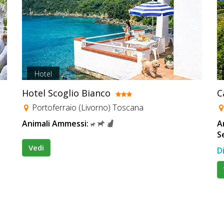
Hotel
Hotel Scoglio Bianco
C
Portoferraio (Livorno) Toscana
Animali Ammessi:
A
S
Vedi
D