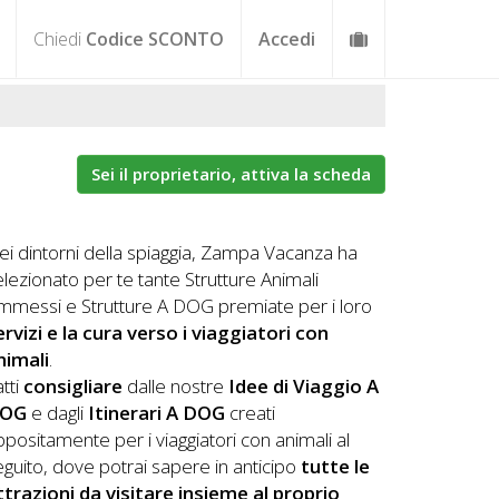
Chiedi
Codice SCONTO
Accedi
Sei il proprietario, attiva la scheda
ei dintorni della spiaggia, Zampa Vacanza ha
elezionato per te tante Strutture Animali
mmessi e Strutture A DOG premiate per i loro
ervizi e la cura verso i viaggiatori con
nimali
.
tti
consigliare
dalle nostre
Idee di Viaggio A
OG
e dagli
Itinerari A DOG
creati
ppositamente per i viaggiatori con animali al
eguito, dove potrai sapere in anticipo
tutte le
ttrazioni da visitare insieme al proprio