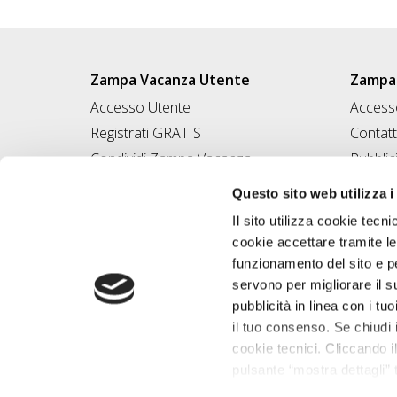
Zampa Vacanza Utente
Zampa 
Accesso Utente
Accesso
Registrati GRATIS
Contatt
Condividi Zampa Vacanza
Pubblic
Campagna Contro l'Abbandono
Iscrivi
Questo sito web utilizza i
Chiedi A Zampa
Il sito utilizza cookie tecni
Mi FIDO di TE
cookie accettare tramite le
Iscrizione Magazine
funzionamento del sito e per
servono per migliorare il s
pubblicità in linea con i tuo
il tuo consenso. Se chiudi 
cookie tecnici. Cliccando il
pulsante “mostra dettagli” t
base alle tue preferenze e 