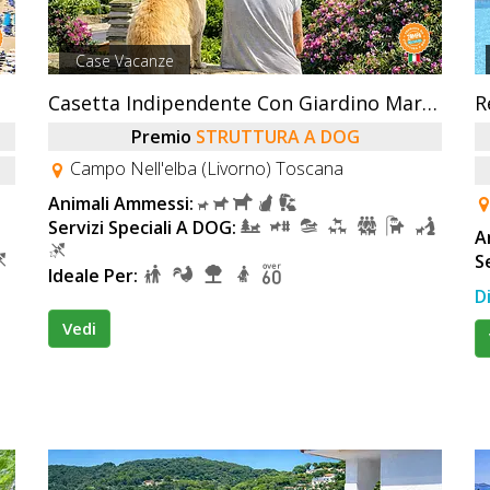
Case Vacanze
Casetta Indipendente Con Giardino Marina Di Campo
R
Premio
STRUTTURA A DOG
Campo Nell'elba (Livorno) Toscana
Animali Ammessi:
Servizi Speciali A DOG:
A
S
Ideale Per:
D
Vedi