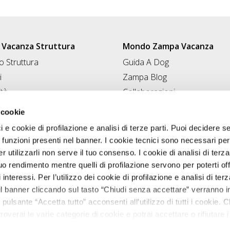
Vacanza Struttura
Mondo Zampa Vacanza
 Struttura
Guida A Dog
i
Zampa Blog
ità
Collaborazioni
Conad for Pet
 Struttura
 cookie
ci e cookie di profilazione e analisi di terze parti. Puoi decidere s
 funzioni presenti nel banner. I cookie tecnici sono necessari per 
 utilizzarli non serve il tuo consenso. I cookie di analisi di terza
uo rendimento mentre quelli di profilazione servono per poterti off
i interessi. Per l’utilizzo dei cookie di profilazione e analisi di te
il banner cliccando sul tasto “Chiudi senza accettare” verranno ins
 pulsante “Accetta tutto” acconsenti all’utilizzo di tutti i cookie. C
roverai le varie categorie di cookie e potrai accettare o rifiutare i
salvare le tue scelte. Puoi modificare le tue scelte in ogni mome