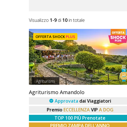
Lavora
con
Noi
Visualizzo
1-9
di
10
in totale
Inserisci
OFFERTA SHOCK
PLUS
Attività
Accedi
/
Agriturismi
Registrati
Agriturismo Amandolo
Approvata
dai Viaggiatori
Premio
ECCELLENZA
VIP
A DOG
TOP 100 PIÙ Prenotate
PREMIO ZAMPA DELL'ANNO