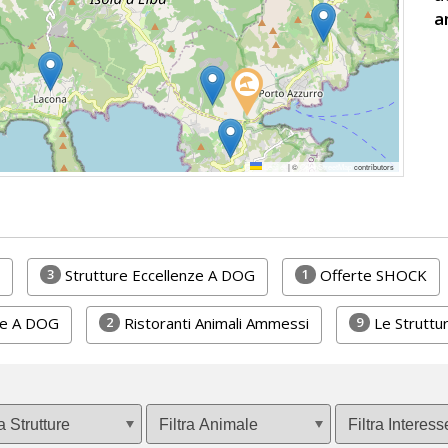
a
Leaflet
|
©
OpenStreetMap
contributors
3
1
Strutture Eccellenze A DOG
Offerte SHOCK
2
9
he A DOG
Ristoranti Animali Ammessi
Le Struttur