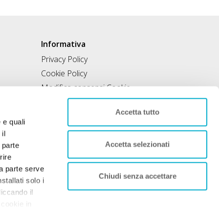
Informativa
Privacy Policy
Cookie Policy
Modifica consensi Cookie
Condizioni di utilizzo
Accetta tutto
Contratto di inclusione
e e quali
il
Accetta selezionati
 parte
rire
rza parte serve
Chiudi senza accettare
tallati solo i
liccando il
 cookie in
nto. Per