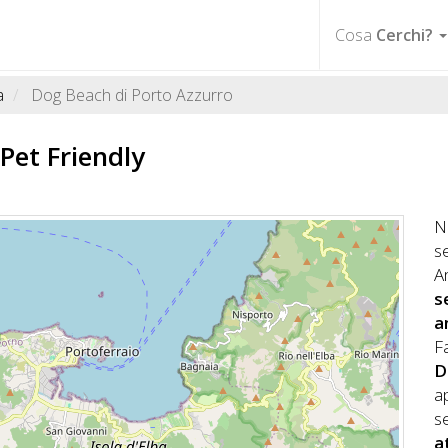
Cosa
Cerchi?
a
Dog Beach di Porto Azzurro
Pet Friendly
N
s
A
s
a
Fa
D
a
s
a