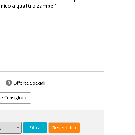
mico a quattro zampe
."
3
Offerte Speciali
e Consigliano
Filtra
Reset filtro