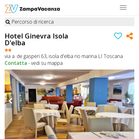
Toggle
navigat
Percorso di ricerca
STRUTTURE
Hotel Ginevra Isola
D'elba
A
DOG
via a. de gasperi 63, isola d'elba rio marina LI Toscana
Contatta
-
vedi su mappa
LUOGHI
A
DOG
OFFERTE
A