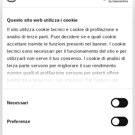
Dog On Cruises: crociere in catamarano a 4
zampe
9 Km
Questo sito web utilizza i cookie
Visitare Isola d'Elba con il cane
10 Km
Il sito utilizza cookie tecnici e cookie di profilazione e
Piombino e la terrazza sul mare con il cane
11 Km
analisi di terze parti. Puoi decidere se e quali cookie
accettare tramite le funzioni presenti nel banner. I cookie
Vacanze in Toscana con il cane: visitare il parco
archeologico di Baratti e Populonia
15 Km
tecnici sono necessari per il funzionamento del sito e per
utilizzarli non serve il tuo consenso. I cookie di analisi di
Santuario delle Farfalle all’Isola d’Elba con il cane
terza parte servono per migliorare il suo rendimento
21 Km
mentre quelli di profilazione servono per poterti offrire
pubblicità in linea con i tuoi interessi. Per l’utilizzo dei
Vedi tutti
cookie di profilazione e analisi di terza parte serve il tuo
Itinerari A DOG
consenso. Se chiudi il banner cliccando sul tasto “Chiudi
Selezione
Costa degli Etruschi Spiagge Dog-Friendly e Borghi
senza accettare” verranno installati solo i cookie tecnici.
Necessari
del
44 Km
Cliccando il pulsante “Accetta tutto” acconsenti all’utilizzo
consenso
di tutti i cookie. Cliccando il pulsante “mostra dettagli”
Preferenze
Vedi tutti
troverai le varie categorie di cookie e potrai accettare o
rifiutare i cookie in base alle tue preferenze e salvare le