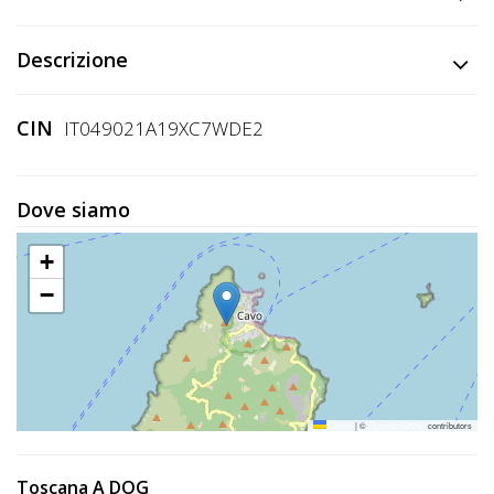
Descrizione
CIN
IT049021A19XC7WDE2
Dove siamo
+
−
Leaflet
|
©
OpenStreetMap
contributors
Toscana A DOG