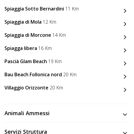
Lavora
con
Spiaggia Sotto Bernardini
11 Km
Noi
Spiaggia di Mola
12 Km
Inserisci
Spiaggia di Morcone
14 Km
Attività
Spiagga libera
16 Km
Pascià Glam Beach
19 Km
Accedi
Bau Beach Follonica nord
20 Km
/
Villaggio Orizzonte
20 Km
Registrati
Animali Ammessi
Servizi Struttura