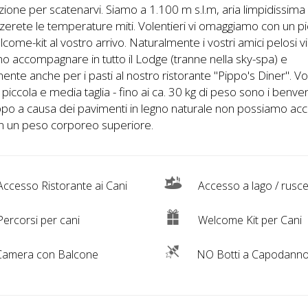
zione per scatenarvi. Siamo a 1.100 m s.l.m, aria limpidissima
erete le temperature miti. Volentieri vi omaggiamo con un p
come-kit al vostro arrivo. Naturalmente i vostri amici pelosi vi
o accompagnare in tutto il Lodge (tranne nella sky-spa) e
ente anche per i pasti al nostro ristorante "Pippo's Diner". Vo
di piccola e media taglia - fino ai ca. 30 kg di peso sono i benven
po a causa dei pavimenti in legno naturale non possiamo acc
on un peso corporeo superiore.
ccesso Ristorante ai Cani
Accesso a lago / rusce
ercorsi per cani
Welcome Kit per Cani
amera con Balcone
NO Botti a Capodann