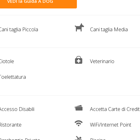
VEDI la Guida A DOG
ani taglia Piccola
Cani taglia Media
iotole
Veterinario
oelettatura
ccesso Disabili
Accetta Carte di Credi
istorante
WiFi/Internet Point