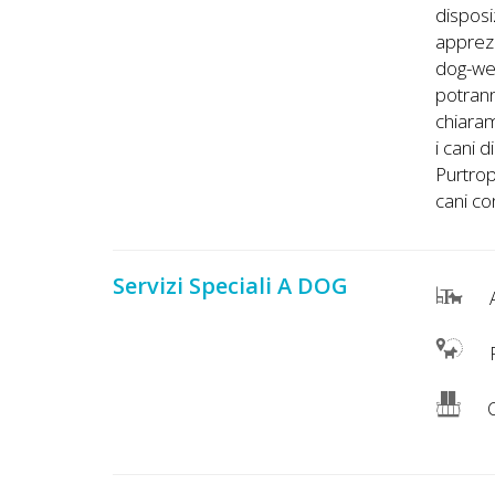
disposi
apprezz
dog-wel
potrann
chiaram
i cani 
Purtrop
cani c
Servizi Speciali A DOG
A
P
C