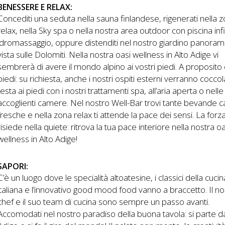
BENESSERE E RELAX:
Concediti una seduta nella sauna finlandese, rigenerati nella 
relax, nella Sky spa o nella nostra area outdoor con piscina infi
idromassaggio, oppure distenditi nel nostro giardino panoram
vista sulle Dolomiti. Nella nostra oasi wellness in Alto Adige vi
sembrerà di avere il mondo alpino ai vostri piedi. A proposito 
piedi: su richiesta, anche i nostri ospiti esterni verranno coccola
testa ai piedi con i nostri trattamenti spa, all’aria aperta o nell
accoglienti camere. Nel nostro Well-Bar trovi tante bevande c
fresche e nella zona relax ti attende la pace dei sensi. La forz
risiede nella quiete: ritrova la tua pace interiore nella nostra oa
wellness in Alto Adige!
SAPORI:
C’è un luogo dove le specialità altoatesine, i classici della cucin
italiana e l’innovativo good mood food vanno a braccetto. Il no
chef e il suo team di cucina sono sempre un passo avanti.
Accomodati nel nostro paradiso della buona tavola: si parte dal