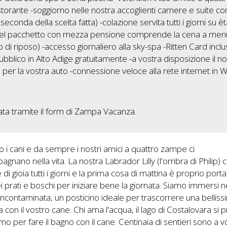
torante -soggiorno nelle nostra accoglienti camere e suite co
onda della scelta fatta) -colazione servita tutti i giorni su è
lta del pacchetto con mezza pensione comprende la cena a men
o di riposo) -accesso giornaliero alla sky-spa -Ritten Card inclu
ubblico in Alto Adige gratuitamente -a vostra disposizione il n
er la vostra auto -connessione veloce alla rete internet in Wi
nviata tramite il form di Zampa Vacanza.
i cani e da sempre i nostri amici a quattro zampe ci
gnano nella vita. La nostra Labrador Lilly (l'ombra di Philip) c
 di gioia tutti i giorni e la prima cosa di mattina è proprio porta
ei prati e boschi per iniziare bene la giornata. Siamo immersi n
incontaminata, un posticino ideale per trascorrere una bellis
 con il vostro cane. Chi ama l'acqua, il lago di Costalovara si 
mo per fare il bagno con il cane. Centinaia di sentieri sono a v