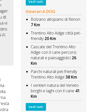
Vedi tutti
n
tager
Itinerari A DOG
u di
Bolzano altopiano di Renon
sa vi
7 Km
ostro
Trentino Alto Adige città pet-
-Fi
friendly
20 Km
Cascate del Trentino Alto
Adige con il cane percorsi
naturali e paesaggistici
26
Km
Parchi naturali pet-friendly
Trentino Alto Adige
38 Km
i
I sentieri natura del Veneto
rla
borghi e laghi con il cane
41
ella
Km
sima
presta
Vedi tutti
ostra