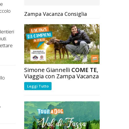
 e
iccolo
Zampa Vacanza Consiglia
lentieri
uti.
ettare
Simone Giannelli
COME TE
,
Viaggia con Zampa Vacanza
llo
Leggi Tutto
o