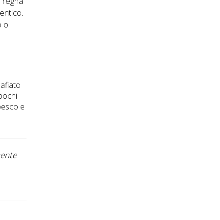
à regna
entico.
o o
zafiato
 pochi
abesco e
mente