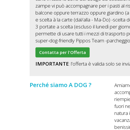
zampe vi può accompagnare per i pasti al ris
balcone oppure terrazzo oppure giardino (a sec
e scelta à la carte (dal/alla - Ma-Do) -sce
3 portate a scelta (escluso il lunedì per giorn
permette di usare tutti i mezzi di trasporto p
super-dog-friendly Pippos Team -parcheggio p
Contatta per l'Offerta
IMPORTANTE
: l'offerta è valida solo se i
Perché siamo A DOG ?
Amiamo 
accompa
riempie
fuori n
natura 
vacanza
benissi