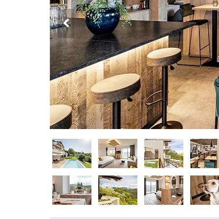
DOG
INFO
A
DOG
CHIEDI
CODICE
SCONTO
Video
Tutorial