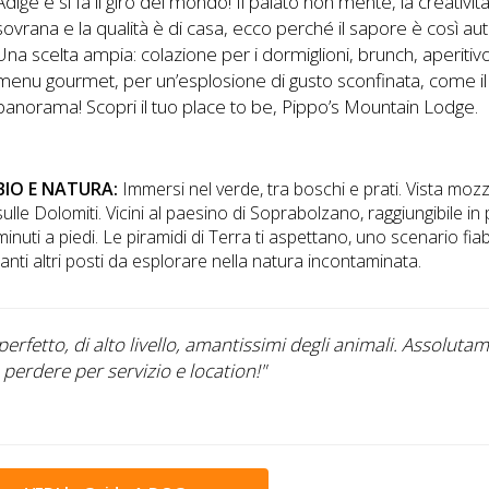
Adige e si fa il giro del mondo! Il palato non mente, la creativit
sovrana e la qualità è di casa, ecco perché il sapore è così aut
Una scelta ampia: colazione per i dormiglioni, brunch, aperitiv
menu gourmet, per un’esplosione di gusto sconfinata, come il
panorama! Scopri il tuo place to be, Pippo’s Mountain Lodge.
BIO E NATURA:
Immersi nel verde, tra boschi e prati. Vista moz
sulle Dolomiti. Vicini al paesino di Soprabolzano, raggiungibile in
minuti a piedi. Le piramidi di Terra ti aspettano, uno scenario fi
tanti altri posti da esplorare nella natura incontaminata.
perfetto, di alto livello, amantissimi degli animali. Assoluta
perdere per servizio e location!"