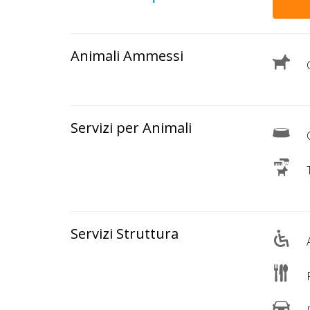
Animali Ammessi
C
Servizi per Animali
C
T
Servizi Struttura
A
R