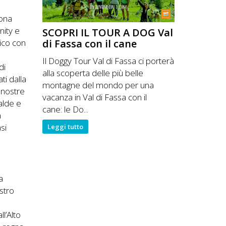
zona
nity e
SCOPRI IL TOUR A DOG Val
di Fassa con il cane
ico con
Il Doggy Tour Val di Fassa ci porterà
di
alla scoperta delle più belle
ti dalla
montagne del mondo per una
e nostre
vacanza in Val di Fassa con il
alde e
cane: le Do...
a
si
Leggi tutto
a
stro
l’Alto