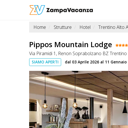
Home
Strutture
Hotel
Trentino Alto 
STRUTTURE
A
Pippos Mountain Lodge
DOG
Via Piramidi 1, Renon Soprabolzano BZ Trentino 
SIAMO APERTI
dal 03 Aprile 2026 al 11 Gennaio
LUOGHI
A
DOG
OFFERTE
A