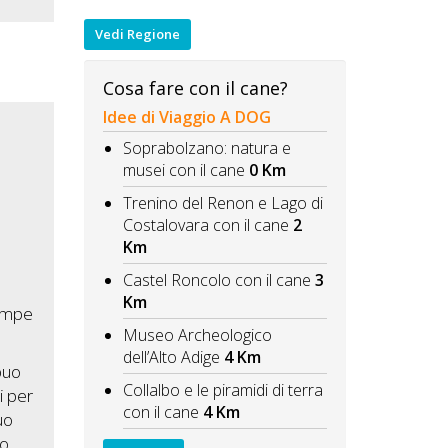
Vedi Regione
Cosa fare con il cane?
Idee di Viaggio A DOG
Soprabolzano: natura e
musei con il cane
0 Km
Trenino del Renon e Lago di
Costalovara con il cane
2
Km
Castel Roncolo con il cane
3
l
Km
zampe
Museo Archeologico
dell’Alto Adige
4 Km
puo
Collalbo e le piramidi di terra
i per
con il cane
4 Km
uo
ro