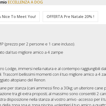
emio
ECCELLENZA A DOG
 Nice To Meet You!
OFFERTA Pre Natale 20% !
P (prezzo per 2 persone e 1 cane incluso).
ato dal tuo migliore amico a 4 zampe
stro Lodge, immersi nella natura e al contempo raggiungibili da
di. Trascorri bellissimi momenti con il tuo migliore amico a 4 
eggiato altopiano del Renon.
 1 cane per stanza (cani ammessi fino a 30kg; un ulteriore cane 
zione tra gli extra proposti; al massimo sono consentiti 2 can
tra disposizione nella stanza al vostro arrivo -accesso per il t
 della zona spa e zona piscina -volentieri il tuo amico a quatt