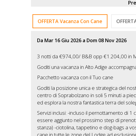
Lavora
Pr
con
Noi
OFFERTA Vacanza Con Cane
OFFERTA
Inserisci
Da Mar 16 Giu 2026 a Dom 08 Nov 2026
Attività
3 notti da €974,00/ B&B opp €1.204,00 in M
Goditi una vacanza in Alto Adige accompagn
Accedi
Pacchetto vacanza con il Tuo cane
/
Goditi la posizione unica e strategica del no
Registrati
centro di Soprabolzano in soli 5 minuti a pie
ed esplora la nostra fantastica terra del sol
Servizi inclusi: -incluso il pernottamento di
essere aggiunto nel prossimo step di prenota
stanza) -ciotolina, tappetino e dog-bags a vos
cane in tutte le zone del Lodge ad esclusione