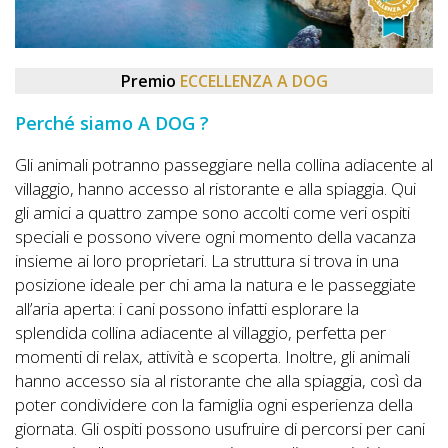
DOG
Premio
ECCELLENZA A DOG
INFO
Perché siamo A DOG ?
A
DOG
Gli animali potranno passeggiare nella collina adiacente al
villaggio, hanno accesso al ristorante e alla spiaggia. Qui
gli amici a quattro zampe sono accolti come veri ospiti
speciali e possono vivere ogni momento della vacanza
CHIEDI
insieme ai loro proprietari. La struttura si trova in una
CODICE
posizione ideale per chi ama la natura e le passeggiate
all’aria aperta: i cani possono infatti esplorare la
SCONTO
splendida collina adiacente al villaggio, perfetta per
momenti di relax, attività e scoperta. Inoltre, gli animali
Video
hanno accesso sia al ristorante che alla spiaggia, così da
Tutorial
poter condividere con la famiglia ogni esperienza della
giornata. Gli ospiti possono usufruire di percorsi per cani