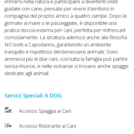
Lavora
immersi nella natura e partecipare a divertenti visite
guidate con cane, pensate per vivere il territorio in
con
compagnia del proprio amico a quattro zampe. Dopo le
Noi
giornate al mare o le passeggiate, è disponibile una
pratica doccia esterna per cani, perfetta per rinfrescarli
Inserisci
comodamente. La struttura aderisce anche alla filosofia
Attività
NO botti a Capodanno, garantendo un ambiente
tranquillo e rispettoso del benessere animale. Sono
ammessi più di due cani, così tutta la famiglia può partire
senza rinunce, e nelle vicinanze si trovano anche spiagge
Accedi
dedicate agli animali.
/
Registrati
Servizi Speciali A DOG
Accesso Spiaggia ai Cani
Accesso Ristorante ai Cani