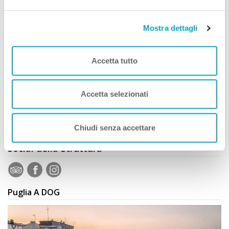
Dove siamo
Mostra dettagli
+
−
Accetta tutto
Accetta selezionati
Leaflet
|
©
OpenStreetMap
contributors
Chiudi senza accettare
Social della Struttura
Puglia A DOG