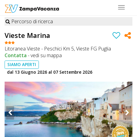
Toggle
navigat
Percorso di ricerca
STRUTTURE
Vieste Marina
A
Litoranea Vieste - Peschici Km 5, Vieste FG Puglia
DOG
Contatta
-
vedi su mappa
SIAMO APERTI
dal 13 Giugno 2026 al 07 Settembre 2026
LUOGHI
A
DOG
OFFERTE
A