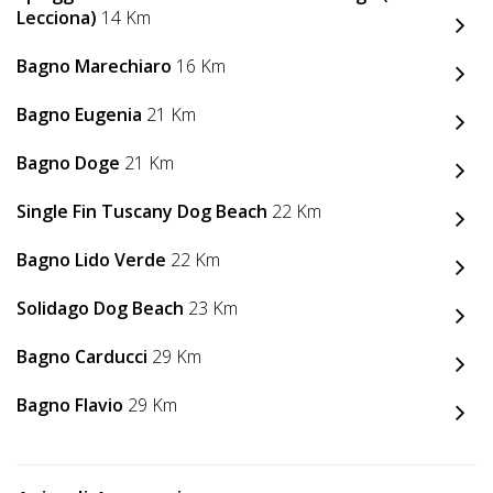
Lavora
Lecciona)
14 Km
con
Bagno Marechiaro
16 Km
Noi
Bagno Eugenia
21 Km
Inserisci
Attività
Bagno Doge
21 Km
Single Fin Tuscany Dog Beach
22 Km
Bagno Lido Verde
22 Km
Accedi
/
Solidago Dog Beach
23 Km
Registrati
Bagno Carducci
29 Km
Bagno Flavio
29 Km