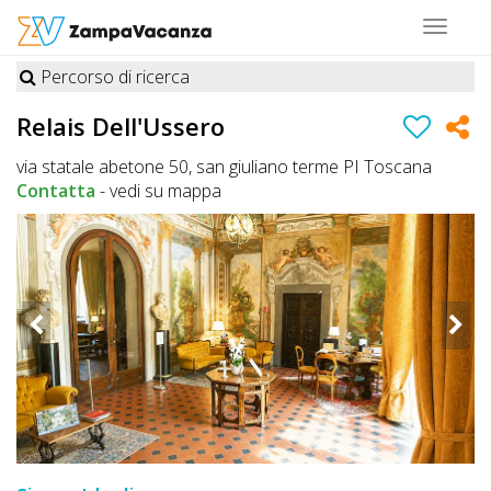
Toggle
navigat
Percorso di ricerca
STRUTTURE
Relais Dell'Ussero
A
via statale abetone 50, san giuliano terme PI Toscana
DOG
Contatta
-
vedi su mappa
LUOGHI
A
DOG
OFFERTE
A