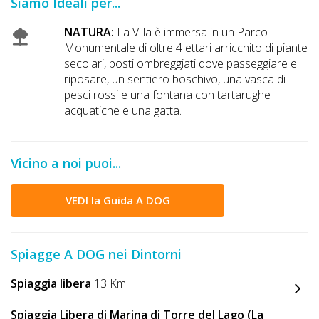
Siamo Ideali per...
DOG
NATURA:
La Villa è immersa in un Parco
Monumentale di oltre 4 ettari arricchito di piante
secolari, posti ombreggiati dove passeggiare e
INFO
riposare, un sentiero boschivo, una vasca di
A
pesci rossi e una fontana con tartarughe
acquatiche e una gatta.
DOG
Vicino a noi puoi...
CHIEDI
CODICE
VEDI la Guida A DOG
SCONTO
Spiagge A DOG nei Dintorni
Video
Tutorial
Spiaggia libera
13 Km
Spiaggia Libera di Marina di Torre del Lago (La