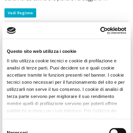
Vedi Regione
Cosa fare con il cane?
Idee di Viaggio A DOG
Visitare Lucca con il cane
8 Km
Questo sito web utilizza i cookie
Alla scoperta di Lucca con il cane
8 Km
Il sito utilizza cookie tecnici e cookie di profilazione e
Verdemura con il cane
8 Km
analisi di terze parti. Puoi decidere se e quali cookie
Lucca comics & games con il cane
8 Km
accettare tramite le funzioni presenti nel banner. I cookie
tecnici sono necessari per il funzionamento del sito e per
Puccini Museum con il cane
9 Km
utilizzarli non serve il tuo consenso. I cookie di analisi di
terza parte servono per migliorare il suo rendimento
Vedi tutti
mentre quelli di profilazione servono per poterti offrire
Itinerari A DOG
pubblicità in linea con i tuoi interessi. Per l’utilizzo dei
cookie di profilazione e analisi di terza parte serve il tuo
Lucca cultura, fumetti e natura
9 Km
consenso. Se chiudi il banner cliccando sul tasto “Chiudi
Selezione
Itinerario di due giorni in Versilia con il cane Mare,
senza accettare” verranno installati solo i cookie tecnici.
Necessari