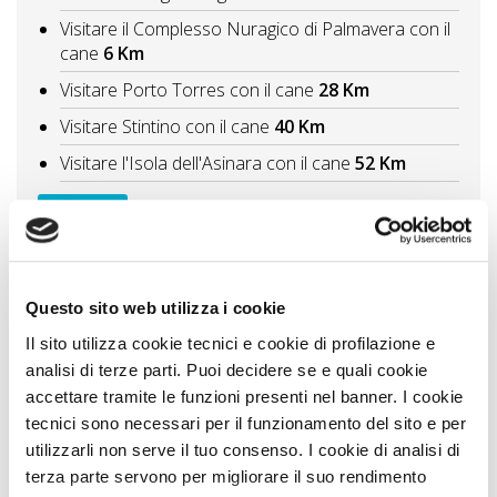
Visitare il Complesso Nuragico di Palmavera con il
cane
6 Km
Visitare Porto Torres con il cane
28 Km
Visitare Stintino con il cane
40 Km
Visitare l'Isola dell'Asinara con il cane
52 Km
Vedi tutti
Itinerari A DOG
Gli 8 borghi di mare più suggestivi della Sardegna
Questo sito web utilizza i cookie
viaggio in auto con il cane tra il Nord e il Sud della
regione
55 Km
Il sito utilizza cookie tecnici e cookie di profilazione e
analisi di terze parti. Puoi decidere se e quali cookie
6 località di mare da non perdere in Sardegna un
viaggio da nord a sud con il cane
66 Km
accettare tramite le funzioni presenti nel banner. I cookie
tecnici sono necessari per il funzionamento del sito e per
Vedi tutti
utilizzarli non serve il tuo consenso. I cookie di analisi di
terza parte servono per migliorare il suo rendimento