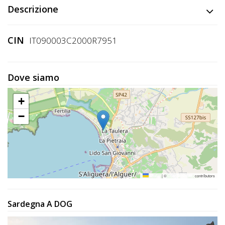
Lavora
Descrizione
con
Noi
CIN
IT090003C2000R7951
Inserisci
Attività
Dove siamo
+
−
Accedi
/
Registrati
Leaflet
|
©
OpenStreetMap
contributors
Sardegna A DOG