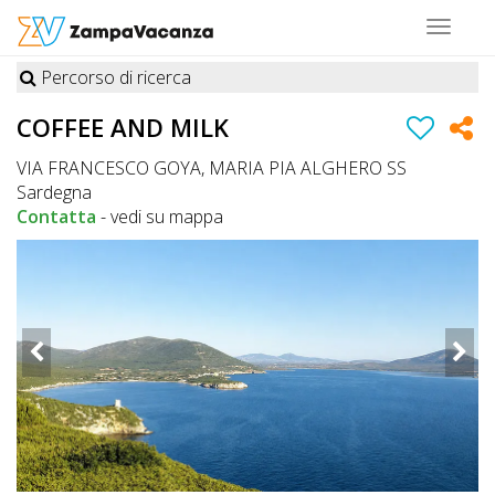
Toggle
navigat
Percorso di ricerca
STRUTTURE
COFFEE AND MILK
A
VIA FRANCESCO GOYA, MARIA PIA ALGHERO SS
DOG
Sardegna
Contatta
-
vedi su mappa
LUOGHI
A
DOG
OFFERTE
A