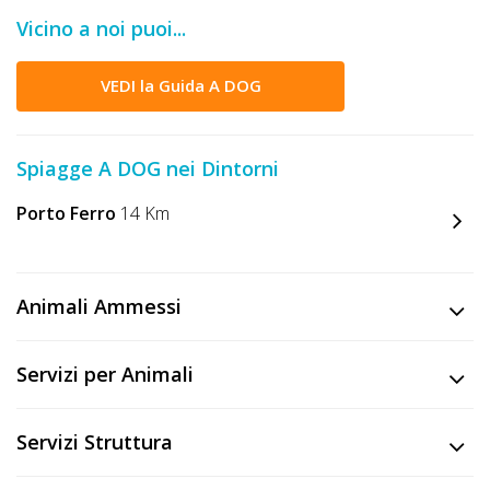
DOG
Vicino a noi puoi...
VEDI la Guida A DOG
INFO
A
Spiagge A DOG nei Dintorni
DOG
Porto Ferro
14 Km
CHIEDI
CODICE
Animali Ammessi
SCONTO
Servizi per Animali
Video
Tutorial
Servizi Struttura