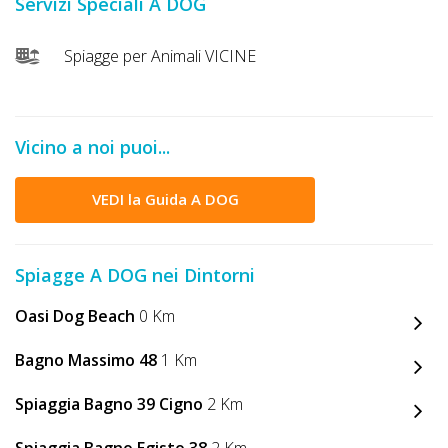
Servizi Speciali A DOG
DOG
Spiagge per Animali VICINE
INFO
A
Vicino a noi puoi...
DOG
VEDI la Guida A DOG
CHIEDI
Spiagge A DOG nei Dintorni
CODICE
SCONTO
Oasi Dog Beach
0 Km
Bagno Massimo 48
1 Km
Video
Tutorial
Spiaggia Bagno 39 Cigno
2 Km
Spiaggia Bagno Egisto 38
2 Km