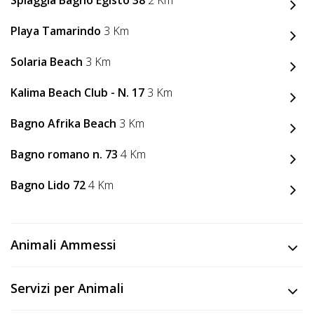
Lavora
con
Playa Tamarindo
3 Km
Noi
Solaria Beach
3 Km
Inserisci
Kalima Beach Club - N. 17
3 Km
Attività
Bagno Afrika Beach
3 Km
Bagno romano n. 73
4 Km
Accedi
Bagno Lido 72
4 Km
/
Registrati
Animali Ammessi
Servizi per Animali