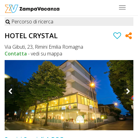
Toggle
navigat
Percorso di ricerca
STRUTTURE
HOTEL CRYSTAL
A
Via Gibuti, 23, Rimini Emilia Romagna
DOG
Contatta
-
vedi su mappa
LUOGHI
A
DOG
OFFERTE
A