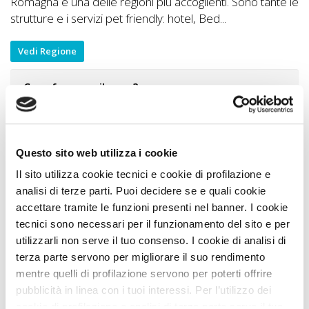
Romagna è una delle regioni più accoglienti. Sono tante le
strutture e i servizi pet friendly: hotel, Bed...
Vedi Regione
Cosa fare con il cane?
Idee di Viaggio A DOG
Scopri l'Italia in Miniatura con il cane
1 Km
Divertimento all’Italia in miniatura e Fiabilandia con
Questo sito web utilizza i cookie
il cane
1 Km
Il sito utilizza cookie tecnici e cookie di profilazione e
Rimini, l’Acquario Leoni Marini di Rimini ed il
analisi di terze parti. Puoi decidere se e quali cookie
Rivergreen Golf con il cane
6 Km
accettare tramite le funzioni presenti nel banner. I cookie
tecnici sono necessari per il funzionamento del sito e per
La Settimana della Micizia
10 Km
utilizzarli non serve il tuo consenso. I cookie di analisi di
Museo dell’Aviazione di Rimini con il cane
12 Km
terza parte servono per migliorare il suo rendimento
mentre quelli di profilazione servono per poterti offrire
Vedi tutti
pubblicità in linea con i tuoi interessi. Per l’utilizzo dei
Itinerari A DOG
cookie di profilazione e analisi di terza parte serve il tuo