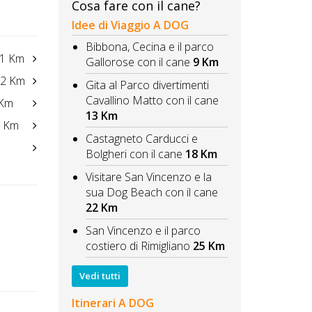
Cosa fare con il cane?
Idee di Viaggio A DOG
Bibbona, Cecina e il parco
1 Km
Gallorose con il cane
9 Km
2 Km
Gita al Parco divertimenti
Cavallino Matto con il cane
Km
13 Km
 Km
Castagneto Carducci e
Bolgheri con il cane
18 Km
Visitare San Vincenzo e la
sua Dog Beach con il cane
22 Km
San Vincenzo e il parco
costiero di Rimigliano
25 Km
Vedi tutti
Itinerari A DOG