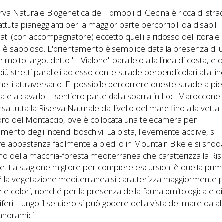
rva Naturale Biogenetica dei Tomboli di Cecina è ricca di stra
attuta pianeggianti per la maggior parte percorribili da disabili
ati (con accompagnatore) eccetto quelli a ridosso del litorale 
 è sabbioso. L'orientamento è semplice data la presenza di u
 molto largo, detto "Il Vialone" parallelo alla linea di costa, e d
 più stretti paralleli ad esso con le strade perpendicolari alla li
he li attraversano. E' possibile percorrere queste strade a pied
tta e a cavallo. Il sentiero parte dalla sbarra in Loc. Maroccone
rsa tutta la Riserva Naturale dal livello del mare fino alla vetta
ro del Montaccio, ove è collocata una telecamera per
tamento degli incendi boschivi. La pista, lievemente acclive, si
e abbastanza facilmente a piedi o in Mountain Bike e si snod
erno della macchia-foresta mediterranea che caratterizza la Ri
e. La stagione migliore per compiere escursioni è quella prim
é la vegetazione mediterranea si caratterizza maggiormente p
re e colori, nonché per la presenza della fauna ornitologica e di
ri. Lungo il sentiero si può godere della vista del mare da al
anoramici.