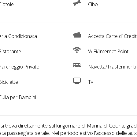
iotole
Cibo
ria Condizionata
Accetta Carte di Credi
istorante
WiFi/Internet Point
archeggio Privato
Navetta/Trasferimenti
iciclette
Tv
ulla per Bambini
 si trova direttamente sul lungomare di Marina di Cecina, gra
ta passeggiata serale. Nel periodo estivo l'accesso delle aut