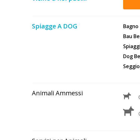
Lavora
con
Noi
Spiagge A DOG
Bagno 
Inserisci
Bau Be
Attività
Spiaggi
Dog Be
Seggio
Accedi
/
Animali Ammessi
Registrati
C
C