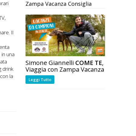
rari
Zampa Vacanza Consiglia
TV,
are. Il
senta
o in una
iata
Simone Giannelli
COME TE
,
Viaggia con Zampa Vacanza
g drink
 con la
Leggi Tutto