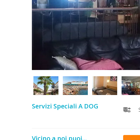
DOG
INFO
A
DOG
CHIEDI
CODICE
SCONTO
Servizi Speciali A DOG
S
Video
Tutorial
Vicino a noi puoi...