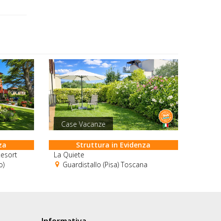
Case Vacanze
za
Struttura in Evidenza
esort
La Quiete
o)
Guardistallo (Pisa) Toscana
Informativa