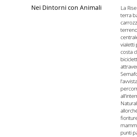
Nei Dintorni con Animali
La Rise
terra b
carrozz
terreno
centrale
vialetti
costa c
bicicle
attrave
Semafo
l'avvis
percorr
all'int
Natural
allorch
fioritu
mammife
punti p