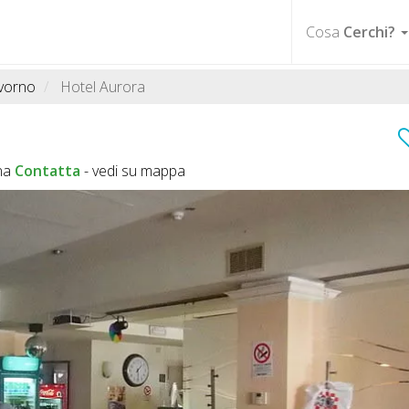
Cosa
Cerchi?
ivorno
Hotel Aurora
na
Contatta
-
vedi su mappa