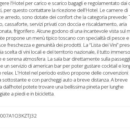
gere l'Hotel per carico e scarico bagagli e regolamentato dai o
ci, per questo contattare la ricezione dell'Hotel. Le camere di
e arredo, sono dotate dei confort che la categoria prevede: 
o, cassaforte, servizi privati con doccia e riscaldamento, aria
onata, frigorifero. Alcune godono di una incantevole vista sul m
nte propone un menù tipico toscano con specialità di pesce e
sce freschezza e genuinità dei prodotti. La “Lista dei Vini” pre
a scelta di vini locali e del territorio nazionale, il tutto immers
e e serena atmosfera. La sala bar direttamente sulla passegg
 un servizio di american bar per poter gustare cocktail e lon
o relax. L'Hotel nel periodo estivo propone delle convenzioni:
a sottostante e con parcheggi auto a breve distanza. A breve
a dall’hotel potete trovare una bellissima pineta per lunghe
iate a piedi e in bicicletta.
9007A1O3KZTJ32