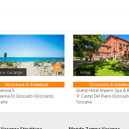
ase Vacanze
Hotel
Struttura in Evidenza
Struttura in Eviden
anova Ii
Grand Hotel Impero Spa & R
rina Di Grosseto (Grosseto)
Castel Del Piano (Grosset
cana
Toscana
Vacanza Struttura
Mondo Zampa Vacanza