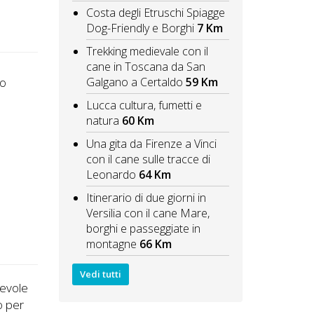
Costa degli Etruschi Spiagge
Dog-Friendly e Borghi
7 Km
Trekking medievale con il
cane in Toscana da San
Galgano a Certaldo
59 Km
to
Lucca cultura, fumetti e
natura
60 Km
Una gita da Firenze a Vinci
con il cane sulle tracce di
Leonardo
64 Km
Itinerario di due giorni in
Versilia con il cane Mare,
borghi e passeggiate in
montagne
66 Km
Vedi tutti
devole
o per