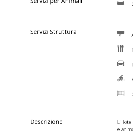
Servizi per Animali
C
Servizi Struttura
A
R
P
B
C
Descrizione
L’Hotel
e anima