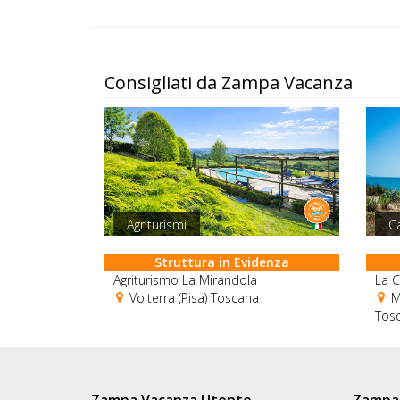
Consigliati da Zampa Vacanza
Agriturismi
C
Struttura in Evidenza
Agriturismo La Mirandola
La C
Volterra (Pisa) Toscana
Ma
Tos
Zampa Vacanza Utente
Zampa 