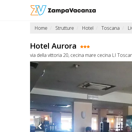
Home
Strutture
Hotel
Toscana
L
STRUTTURE
A
Hotel Aurora
DOG
via della vittoria 20, cecina mare cecina LI Tosca
LUOGHI
A
DOG
OFFERTE
A