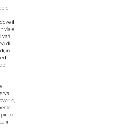
de di
dove il
n viale
i vari
nea di
i, in
 ed
 del
a
serva
averile,
er le
 piccoli
cuni