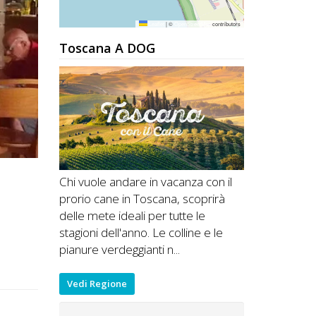
Leaflet
|
©
OpenStreetMap
contributors
Toscana A DOG
Chi vuole andare in vacanza con il
prorio cane in Toscana, scoprirà
delle mete ideali per tutte le
stagioni dell'anno. Le colline e le
pianure verdeggianti n...
Vedi Regione