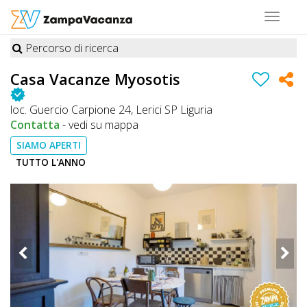
Toggle
navigat
Percorso di ricerca
STRUTTURE
Casa Vacanze Myosotis
A
loc. Guercio Carpione 24, Lerici SP Liguria
DOG
Contatta
-
vedi su mappa
SIAMO APERTI
TUTTO L'ANNO
LUOGHI
A
DOG
OFFERTE
A