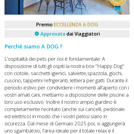
DOG
Premio
ECCELLENZA A DOG
INFO
Approvata
dai Viaggiatori
A
Perché siamo A DOG ?
DOG
L'ospitalità dei pets per noi è fondamentale. A
disposizione di tutti gli ospiti la nostra box "Happy Dog"
con ciotole, sacchetti igienici, salviette,spazzola, giochi,
CHIEDI
cuscino, tappetini refrigeranti, lettiera per gatti. Durante il
CODICE
periodo estivo per condividere i momenti all'aperto con i
SCONTO
vostri amati cani, mettiamo a disposizione delle piscine a
loro uso esclusivo. Inoltre il nostro ampio giardino è
Video
completamente recintato (anche sui cancelli, pedonale
ed elettrico) in modo che i vostri pelosi siano in
Tutorial
sicurezza. Dal mese di Gennaio 2025 poi, si aggiungerà
uno sgambatoio, l'area ideale per il totale relax e il