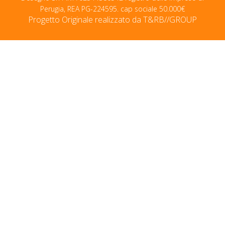
Perugia, REA PG-224595. cap sociale 50.000€
Progetto Originale realizzato da
T&RB//GROUP