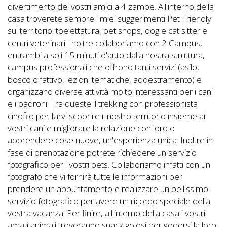
Lavora
divertimento dei vostri amici a 4 zampe. All'interno della
con
casa troverete sempre i miei suggerimenti Pet Friendly
sul territorio: toelettatura, pet shops, dog e cat sitter e
Noi
centri veterinari. Inoltre collaboriamo con 2 Campus,
entrambi a soli 15 minuti d'auto dalla nostra struttura,
Inserisci
campus professionali che offrono tanti servizi (asilo,
Attività
bosco olfattivo, lezioni tematiche, addestramento) e
organizzano diverse attività molto interessanti per i cani
e i padroni. Tra queste il trekking con professionista
cinofilo per farvi scoprire il nostro territorio insieme ai
Accedi
vostri cani e migliorare la relazione con loro o
/
apprendere cose nuove, un'esperienza unica. Inoltre in
fase di prenotazione potrete richiedere un servizio
Registrati
fotografico per i vostri pets. Collaboriamo infatti con un
fotografo che vi fornirà tutte le informazioni per
prendere un appuntamento e realizzare un bellissimo
servizio fotografico per avere un ricordo speciale della
vostra vacanza! Per finire, all'interno della casa i vostri
amati animali troveranno snack golosi per godersi la loro