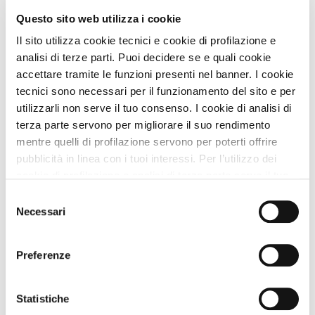
Questo sito web utilizza i cookie
Servizi Struttura
Il sito utilizza cookie tecnici e cookie di profilazione e
analisi di terze parti. Puoi decidere se e quali cookie
Trattamento Soggiorno
accettare tramite le funzioni presenti nel banner. I cookie
tecnici sono necessari per il funzionamento del sito e per
Descrizione
utilizzarli non serve il tuo consenso. I cookie di analisi di
terza parte servono per migliorare il suo rendimento
mentre quelli di profilazione servono per poterti offrire
CIN
IT050015C2VTNLBOPI
pubblicità in linea con i tuoi interessi. Per l’utilizzo dei
cookie di profilazione e analisi di terza parte serve il tuo
consenso. Se chiudi il banner cliccando sul tasto “Chiudi
Selezione
Nei Dintorni
senza accettare” verranno installati solo i cookie tecnici.
Necessari
del
Cliccando il pulsante “Accetta tutto” acconsenti all’utilizzo
consenso
di tutti i cookie. Cliccando il pulsante “mostra dettagli”
Nei Dintorni con Animali
Preferenze
troverai le varie categorie di cookie e potrai accettare o
rifiutare i cookie in base alle tue preferenze e salvare le
In caso di pioggia...
tue scelte. Puoi modificare le tue scelte in ogni momento.
Statistiche
Per saperne di più consulta la nostra
informativa