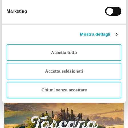
cookie.
Dove siamo
Marketing
+
−
Mostra dettagli
Accetta tutto
Leaflet
|
©
OpenStreetMap
contributors
Accetta selezionati
Toscana A DOG
Chiudi senza accettare