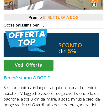
DOG
Premio
STRUTTURA A DOG
INFO
Occasionissima per TE
A
DOG
SCONTO
del
5%
CHIEDI
Vedi Offerta
CODICE
SCONTO
Perché siamo A DOG ?
Video
Struttura ubicata in luogo tranquillo lontana dal centro
abitato. Il Villaggio Belvedere, luogo ove il silenzio fa da
Tutorial
padrone, a soli 8 km dal mare, a soli 5 minuti a piedi dal
borgo storico di Guardistallo dove potete godere dei