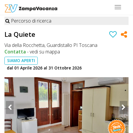
Toggle
navigat
Percorso di ricerca
STRUTTURE
La Quiete
A
Via della Rocchetta, Guardistallo PI Toscana
DOG
Contatta
-
vedi su mappa
SIAMO APERTI
dal 01 Aprile 2026 al 31 Ottobre 2026
LUOGHI
A
DOG
OFFERTE
A