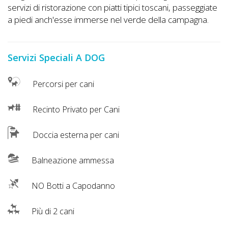
Lavora
servizi di ristorazione con piatti tipici toscani, passeggiate
con
a piedi anch'esse immerse nel verde della campagna.
Noi
Servizi Speciali A DOG
Inserisci
Attività
Percorsi per cani
Recinto Privato per Cani
Accedi
Doccia esterna per cani
/
Registrati
Balneazione ammessa
NO Botti a Capodanno
Più di 2 cani