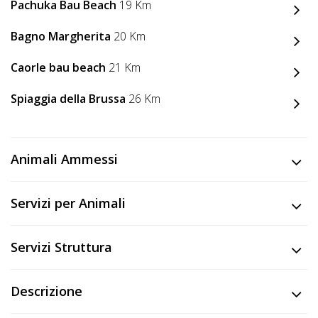
Lavora
Pachuka Bau Beach
19 Km
con
Bagno Margherita
20 Km
Noi
Caorle bau beach
21 Km
Inserisci
Spiaggia della Brussa
26 Km
Attività
Animali Ammessi
Accedi
/
Servizi per Animali
Registrati
Servizi Struttura
Descrizione