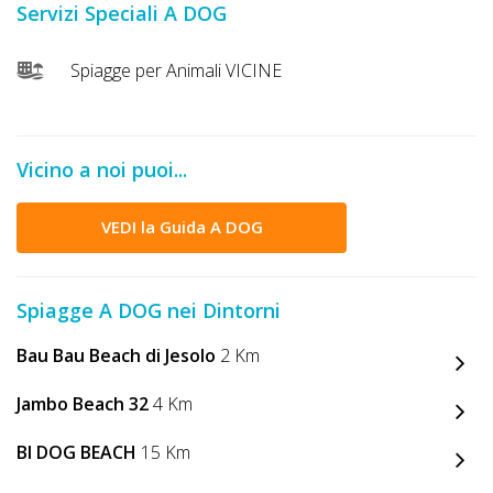
Servizi Speciali A DOG
DOG
Spiagge per Animali VICINE
INFO
A
Vicino a noi puoi...
DOG
VEDI la Guida A DOG
CHIEDI
CODICE
Spiagge A DOG nei Dintorni
SCONTO
Bau Bau Beach di Jesolo
2 Km
Video
Jambo Beach 32
4 Km
Tutorial
BI DOG BEACH
15 Km