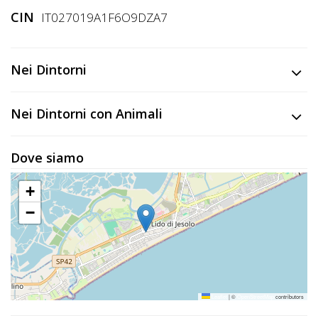
CIN
IT027019A1F6O9DZA7
Nei Dintorni
Nei Dintorni con Animali
Dove siamo
+
−
Leaflet
|
©
OpenStreetMap
contributors