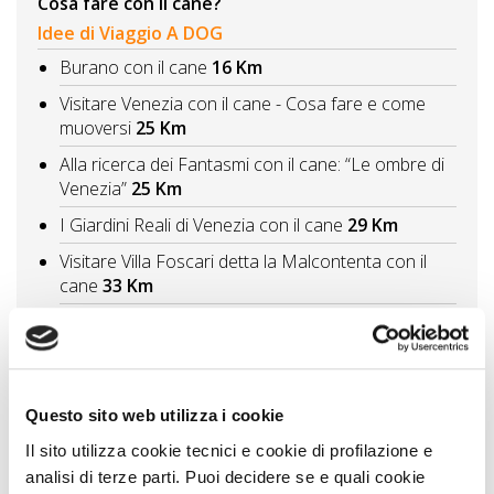
Cosa fare con il cane?
Idee di Viaggio A DOG
Burano con il cane
16 Km
Visitare Venezia con il cane - Cosa fare e come
muoversi
25 Km
Alla ricerca dei Fantasmi con il cane: “Le ombre di
Venezia”
25 Km
I Giardini Reali di Venezia con il cane
29 Km
Visitare Villa Foscari detta la Malcontenta con il
cane
33 Km
Vedi tutti
Itinerari A DOG
Visitare i borghi di mare veneti spiagge e pinete
Questo sito web utilizza i cookie
con il cane
41 Km
Il sito utilizza cookie tecnici e cookie di profilazione e
Pordenone e dintorni con il cane itinerario tra
analisi di terze parti. Puoi decidere se e quali cookie