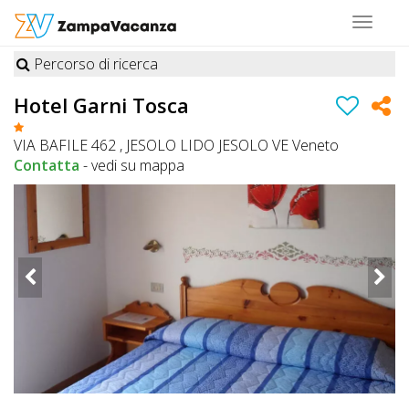
Toggle
navigat
Percorso di ricerca
STRUTTURE
Hotel Garni Tosca
A
VIA BAFILE 462 , JESOLO LIDO JESOLO VE Veneto
DOG
Contatta
-
vedi su mappa
LUOGHI
A
DOG
OFFERTE
A