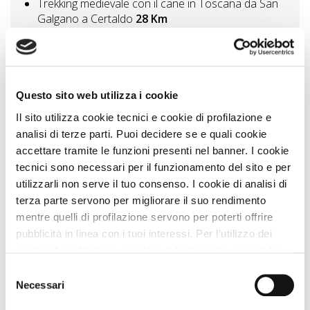
Trekking medievale con il cane in Toscana da San
Galgano a Certaldo
28 Km
Siena le contrade
39 Km
Camminare con il cane nella natura le Balze e la
strada dei Setteponti
46 Km
Questo sito web utilizza i cookie
Vedi tutti
Il sito utilizza cookie tecnici e cookie di profilazione e
analisi di terze parti. Puoi decidere se e quali cookie
accettare tramite le funzioni presenti nel banner. I cookie
Zampa Vacanza Consiglia
tecnici sono necessari per il funzionamento del sito e per
utilizzarli non serve il tuo consenso. I cookie di analisi di
terza parte servono per migliorare il suo rendimento
mentre quelli di profilazione servono per poterti offrire
pubblicità in linea con i tuoi interessi. Per l’utilizzo dei
cookie di profilazione e analisi di terza parte serve il tuo
consenso. Se chiudi il banner cliccando sul tasto “Chiudi
Selezione
senza accettare” verranno installati solo i cookie tecnici.
Necessari
del
Cliccando il pulsante “Accetta tutto” acconsenti all’utilizzo
consenso