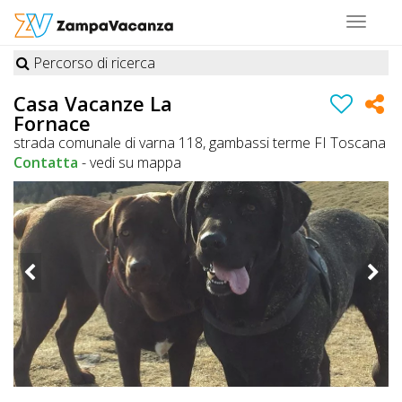
Toggle
navigat
Percorso di ricerca
STRUTTURE
Casa Vacanze La
Fornace
A
strada comunale di varna 118, gambassi terme FI Toscana
DOG
Contatta
-
vedi su mappa
LUOGHI
A
DOG
OFFERTE
A