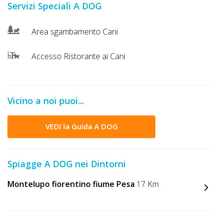
Servizi Speciali A DOG
DOG
Area sgambamento Cani
INFO
Accesso Ristorante ai Cani
A
DOG
Vicino a noi puoi...
CHIEDI
VEDI la Guida A DOG
CODICE
SCONTO
Spiagge A DOG nei Dintorni
Video
Montelupo fiorentino fiume Pesa
17 Km
Tutorial