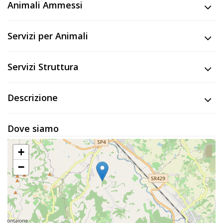
Lavora
Animali Ammessi
con
Noi
Servizi per Animali
Inserisci
Servizi Struttura
Attività
Descrizione
Accedi
Dove siamo
/
Registrati
+
−