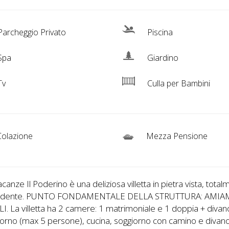
archeggio Privato
Piscina
Spa
Giardino
Tv
Culla per Bambini
olazione
Mezza Pensione
canze Il Poderino è una deliziosa villetta in pietra vista, tota
endente. PUNTO FONDAMENTALE DELLA STRUTTURA: AMIA
. La villetta ha 2 camere: 1 matrimoniale e 1 doppia + divano
iorno (max 5 persone), cucina, soggiorno con camino e divano 