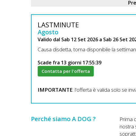
Lavora
Pr
con
Noi
LASTMINUTE
Agosto
Inserisci
Valido dal Sab 12 Set 2026 a Sab 26 Set 20
Attività
Causa disdetta, torna disponibile la se
Scade fra 13 giorni 17:55:38
Contatta per l'offerta
Accedi
/
IMPORTANTE
: l'offerta è valida solo se i
Registrati
Perché siamo A DOG ?
Prima d
nostra 
sopratt