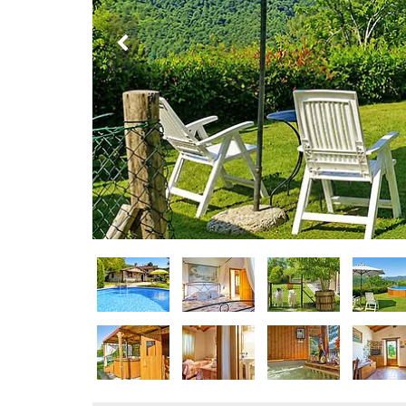
DOG
INFO
A
DOG
CHIEDI
CODICE
SCONTO
Video
Tutorial