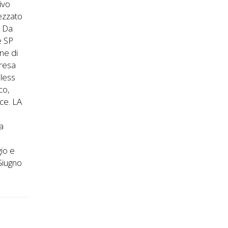
ivo
rezzato
. Da
e SP
one di
presa
eless
co,
ice. LA
a
io e
Giugno