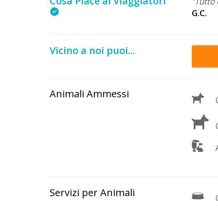
Cosa Piace ai Viaggiatori
"Tutto 
G.C.
Vicino a noi puoi...
Animali Ammessi
C
C
A
Servizi per Animali
C