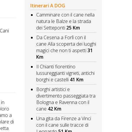
Itinerari A DOG
Camminare con il cane nella
natura le Balze e la strada
dei Setteponti
25 Km
 Cani
Da Cesena a Forlì con il
cane Alla scoperta dei luoghi
magici che non ti aspetti
31
Km
Il Chianti fiorentino
lussureggianti vigneti, antichi
borghi e castelli
41 Km
Borghi artistici e
divertimento passeggiata tra
 in
Bologna e Ravenna con il
oloro
cane
42 Km
iamo a
Una gita da Firenze a Vinci
olare di
con il cane sulle tracce di
etta.
Leonardo
51 Km