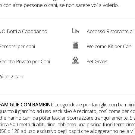
o con altre persone o cani, se non sarete voi a volerlo.
O Botti a Capodanno
Accesso Ristorante ai
ercorsi per cani
Welcome Kit per Cani
ecinto Privato per Cani
Pet Gratis
iù di 2 cani
FAMIGLIE CON BAMBINI:
Luogo ideale per famiglie con bambini
quanto il giardino ad uso esclusivo è recintato, così come per c
che hanno cani da poter lasciar scorrazzare tranquillamente. S
circa 500 metri di altitudine, abbiamo una piscina fuori terra circ
350 x 120 ad uso esclusivo degli ospiti che alloggeranno nella vill