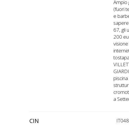
Ampio g
(fuori 
e barbe
sapere 
67, gli
200 eur
visione
internet
tostapa
VILLET
GIARD
piscina
struttu
cromote
a Sette
CIN
IT04