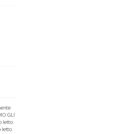
lmente
MO GLI
 letto
letto.