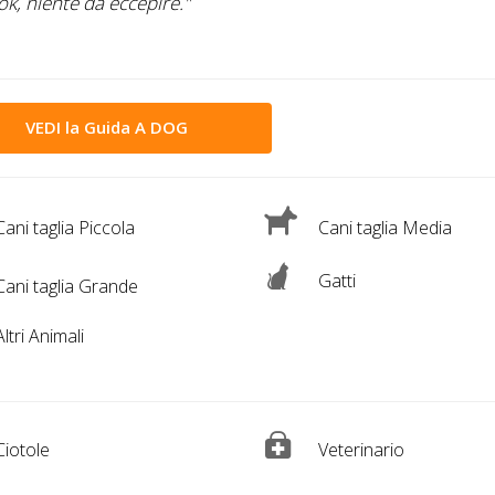
ok, niente da eccepire."
VEDI la Guida A DOG
ani taglia Piccola
Cani taglia Media
Gatti
ani taglia Grande
ltri Animali
iotole
Veterinario