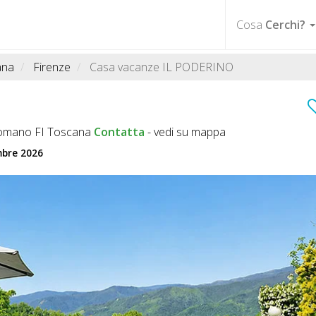
Cosa
Cerchi?
ana
Firenze
Casa vacanze IL PODERINO
icomano FI Toscana
Contatta
-
vedi su mappa
mbre 2026