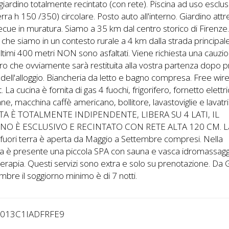
iardino totalmente recintato (con rete). Piscina ad uso esclus
terra h 150 /350) circolare. Posto auto all'interno. Giardino att
cue in muratura. Siamo a 35 km dal centro storico di Firenze
che siamo in un contesto rurale a 4 km dalla strada principal
 ultimi 400 metri NON sono asfaltati. Viene richiesta una cauzi
o che ovviamente sarà restituita alla vostra partenza dopo 
 dell'alloggio. Biancheria da letto e bagno compresa. Free wir
. La cucina è fornita di gas 4 fuochi, frigorifero, fornetto elettri
ne, macchina caffè americano, bollitore, lavastoviglie e lavatr
TA È TOTALMENTE INDIPENDENTE, LIBERA SU 4 LATI, IL
INO È ESCLUSIVO E RECINTATO CON RETE ALTA 120 CM. L
 fuori terra è aperta da Maggio a Settembre compresi. Nella
ra è presente una piccola SPA con sauna e vasca idromassagg
rapia. Questi servizi sono extra e solo su prenotazione. Da 
mbre il soggiorno minimo è di 7 notti.
8013C1IADFRFE9