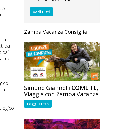
CAI,
Vedi tutti
a
Zampa Vacanza Consiglia
lla
ti da
o dai
aranno
gico.
Simone Giannelli
COME TE
,
ra,
Viaggia con Zampa Vacanza
Leggi Tutto
iologico