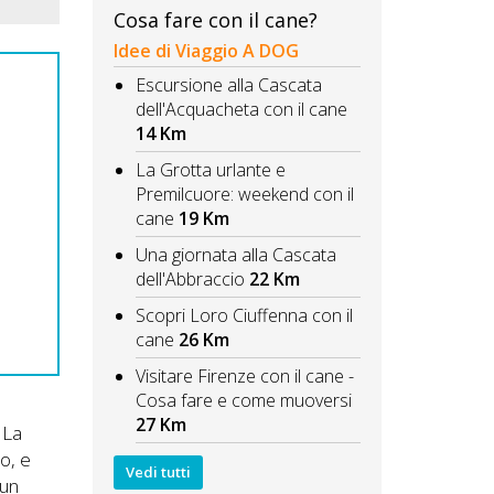
Cosa fare con il cane?
Idee di Viaggio A DOG
Escursione alla Cascata
dell'Acquacheta con il cane
14 Km
La Grotta urlante e
Premilcuore: weekend con il
cane
19 Km
Una giornata alla Cascata
dell'Abbraccio
22 Km
Scopri Loro Ciuffenna con il
cane
26 Km
Visitare Firenze con il cane -
Cosa fare e come muoversi
27 Km
 La
o, e
Vedi tutti
sun