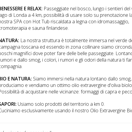
BENESSERE E RELAX:
Passeggiate nel bosco, lungo i sentieri del 
lago di Londa a 4 km, possibilità di usare solo su prenotazione l
nostra SPA con Hot Tub riscaldata a legna con idromassaggio,
cromoterapia e sauna finlandese.
NATURA:
La nostra struttura è totalmente immersa nel verde de
campagna toscana ed essendo in zona collinare siamo circonda
boschi magnifici dove poter fare delle belle passeggiate. Lontan
rumori e dallo smog, i colori, i rumori e gli odori della natura ti f
compagnia.
BIO E NATURA:
Siamo immersi nella natura lontano dallo smog,
produciamo e vendiamo un ottimo olio extravergine d'oliva biolo
Possibilità di acquistare nelle vicinanze: formaggi di capra e peco
SAPORI:
Usiamo solo prodotti del territorio a km 0.
Cuciniamo esclusivamente usando il nostro Olio Extravergine B