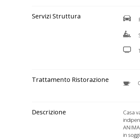
Servizi Struttura
P
Trattamento Ristorazione
C
Descrizione
Casa va
indip
ANIMALI
in sogg