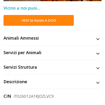
DOG
Vicino a noi puoi...
VEDI la Guida A DOG
INFO
A
Animali Ammessi
DOG
Servizi per Animali
CHIEDI
CODICE
Servizi Struttura
SCONTO
Descrizione
Video
Tutorial
CIN
IT026012A1RJDZLVC9