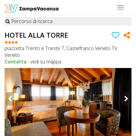
Toggle
navigat
Percorso di ricerca
STRUTTURE
HOTEL ALLA TORRE
A
piazzetta Trento e Trieste 7, Castelfranco Veneto TV
DOG
Veneto
Contatta
-
vedi su mappa
LUOGHI
A
DOG
OFFERTE
A