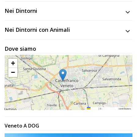
Lavora
con
Nei Dintorni
Noi
Nei Dintorni con Animali
Inserisci
Attività
Dove siamo
+
−
Accedi
/
Registrati
Leaflet
|
©
OpenStreetMap
contributors
Veneto A DOG