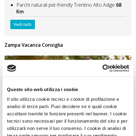
Parchi naturali pet-friendly Trentino Alto Adige
68
Km
Vedi tutti
Zampa Vacanza Consiglia
Questo sito web utilizza i cookie
Il sito utilizza cookie tecnici e cookie di profilazione e
analisi di terze parti. Puoi decidere se e quali cookie
accettare tramite le funzioni presenti nel banner. I cookie
tecnici sono necessari per il funzionamento del sito e per
Simone Giannelli
COME TE
, Viaggia con Zampa
utilizzarli non serve il tuo consenso. I cookie di analisi di
Vacanza
terza parte servono per migliorare il suo rendimento