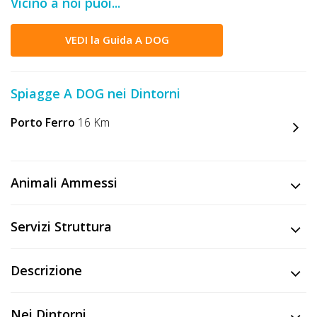
Vicino a noi puoi...
DOG
VEDI la Guida A DOG
INFO
A
Spiagge A DOG nei Dintorni
DOG
Porto Ferro
16 Km
CHIEDI
Animali Ammessi
CODICE
SCONTO
Servizi Struttura
Video
Descrizione
Tutorial
Nei Dintorni