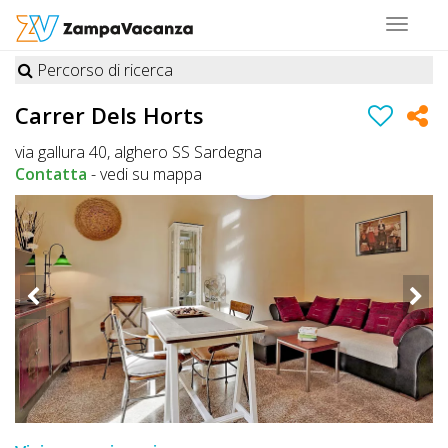
Toggle
navigat
Percorso di ricerca
STRUTTURE
Carrer Dels Horts
A
via gallura 40, alghero SS Sardegna
DOG
Contatta
-
vedi su mappa
LUOGHI
A
DOG
OFFERTE
A