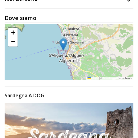
Lavora
con
Dove siamo
Noi
+
Inserisci
−
Attività
Accedi
Leaflet
|
©
OpenStreetMap
contributors
/
Registrati
Sardegna A DOG