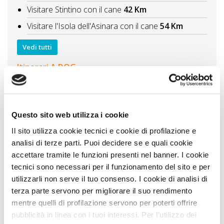
Visitare Stintino con il cane
42 Km
Visitare l'Isola dell'Asinara con il cane
54 Km
Vedi tutti
Itinerari A DOG
Gli 8 borghi di mare più suggestivi della Sardegna
viaggio in auto con il cane tra il Nord e il Sud della
regione
56 Km
Questo sito web utilizza i cookie
6 località di mare da non perdere in Sardegna un
viaggio da nord a sud con il cane
68 Km
Il sito utilizza cookie tecnici e cookie di profilazione e
analisi di terze parti. Puoi decidere se e quali cookie
Vedi tutti
accettare tramite le funzioni presenti nel banner. I cookie
tecnici sono necessari per il funzionamento del sito e per
utilizzarli non serve il tuo consenso. I cookie di analisi di
Zampa Vacanza Consiglia
terza parte servono per migliorare il suo rendimento
mentre quelli di profilazione servono per poterti offrire
pubblicità in linea con i tuoi interessi. Per l’utilizzo dei