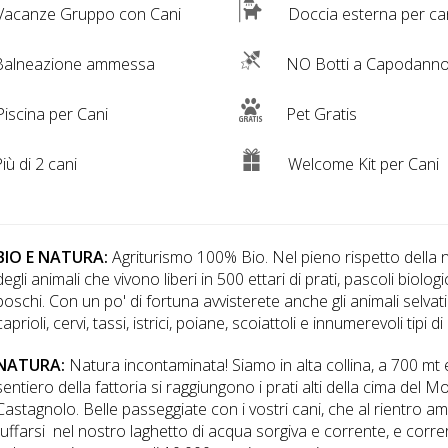
acanze Gruppo con Cani
Doccia esterna per ca
alneazione ammessa
NO Botti a Capodann
iscina per Cani
Pet Gratis
iù di 2 cani
Welcome Kit per Cani
BIO E NATURA:
Agriturismo 100% Bio. Nel pieno rispetto della 
degli animali che vivono liberi in 500 ettari di prati, pascoli biologi
boschi. Con un po' di fortuna avvisterete anche gli animali selvatic
caprioli, cervi, tassi, istrici, poiane, scoiattoli e innumerevoli tipi di 
NATURA:
Natura incontaminata! Siamo in alta collina, a 700 mt 
sentiero della fattoria si raggiungono i prati alti della cima del M
Castagnolo. Belle passeggiate con i vostri cani, che al rientro 
tuffarsi nel nostro laghetto di acqua sorgiva e corrente, e correr