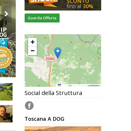
SCONTO
fino al
30%
Guarda Offerta
+
−
Leaflet
|
©
OpenStreetMap
contributors
Social della Struttura
Toscana A DOG