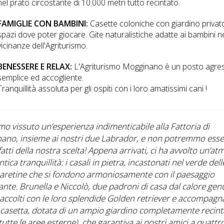
nel prato circostante di 10.000 metri tutto recintato.
FAMIGLIE CON BAMBINI:
Casette coloniche con giardino privat
spazi dove poter giocare. Gite naturalistiche adatte ai bambini ne
vicinanze dell'Agriturismo.
BENESSERE E RELAX:
L'Agriturismo Mogginano è un posto agres
semplice ed accogliente.
Tranquillità assoluta per gli ospiti con i loro amatissimi cani !
o vissuto un’esperienza indimenticabile alla Fattoria di
ano, insieme ai nostri due Labrador, e non potremmo esse
atti della nostra scelta! Appena arrivati, ci ha avvolto un’at
ntica tranquillità: i casali in pietra, incastonati nel verde dell
e aretine che si fondono armoniosamente con il paesaggio
ante. Brunella e Niccolò, due padroni di casa dal calore genu
ccolti con le loro splendide Golden retriever e accompagnat
 casetta, dotata di un ampio giardino completamente recint
utte le aree esterne), che garantiva ai nostri amici a quattr