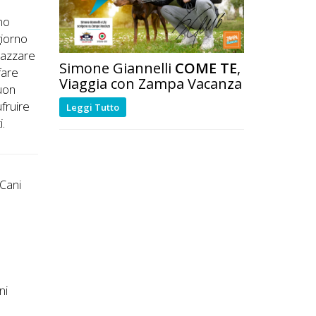
ino
giorno
rrazzare
Simone Giannelli
COME TE
,
fare
Viaggia con Zampa Vacanza
buon
ufruire
Leggi Tutto
i.
 Cani
ni