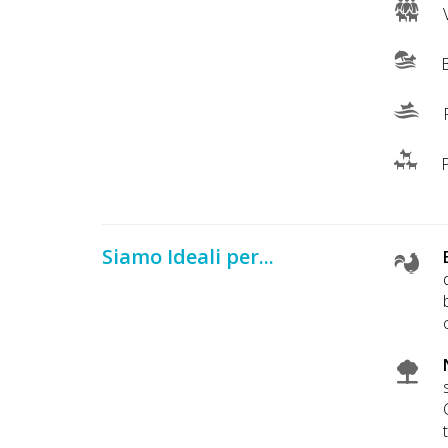
V
B
P
P
Siamo Ideali per...