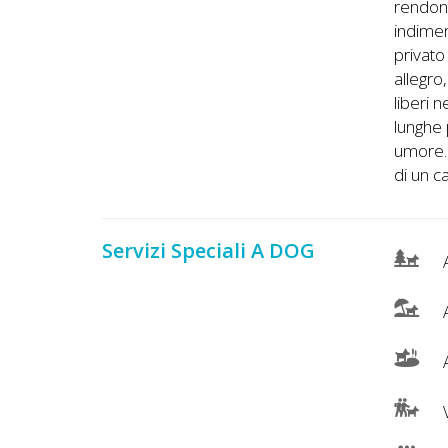
rendono
indimen
privato
allegro
liberi n
lunghe 
umore. 
di un c
Servizi Speciali A DOG
A
A
V