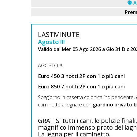
Lavora
A
con
Prem
Noi
LASTMINUTE
Inserisci
Agosto !!!
Attività
Valido dal Mer 05 Ago 2026 a Gio 31 Dic 20
AGOSTO !!!
Accedi
Euro 450 3 notti 2P con 1 o più cani
/
Euro 850 7 notti 2P con 1 o più cani
Registrati
Soggiorno in casetta colonica indipendente,
caminetto a legna e con
giardino privato 
GRATIS: tutti i cani, le pulizie final
magnifico immenso prato del laghe
La legna per il caminetto.