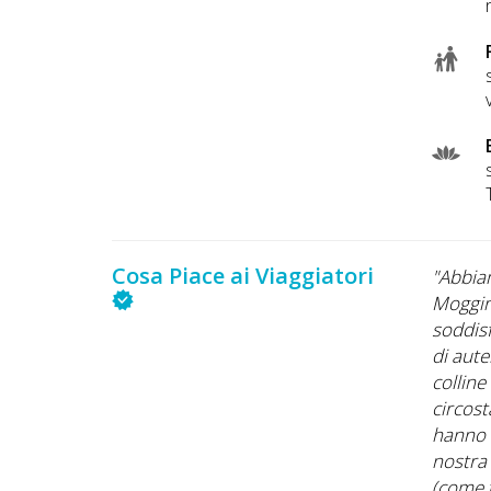
Cosa Piace ai Viaggiatori
lo. Le casette sono molto spaziose. Tutte hanno il
"Abbiam
 i cani. I ristoranti indicati da Brunella accolgono
Moggin
 mangia molto bene. I proprietari dell'agriturismo
soddisf
gentili sempre disponibili ed accolgono gli ospiti
di aute
 molto amichevole insieme ai loro 2 simpatici cani. Se
collin
 all'agriturismo non dimenticate di portare delle
circost
 sono ghiottissimi e vi aspetteranno con ansia."
hanno a
nostra
(come t