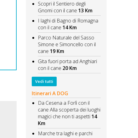
Scopri il Sentiero degli
Gnomi con il cane
13 Km
I laghi di Bagno di Romagna
con il cane
14 Km
Parco Naturale del Sasso
Simone e Simoncello con il
cane
19 Km
Gita fuori porta ad Anghiari
con il cane
20 Km
Vedi tutti
Itinerari A DOG
Da Cesena a Forlì con il
cane Alla scoperta dei luoghi
magici che non ti aspetti
14
Km
Marche tra laghi e parchi