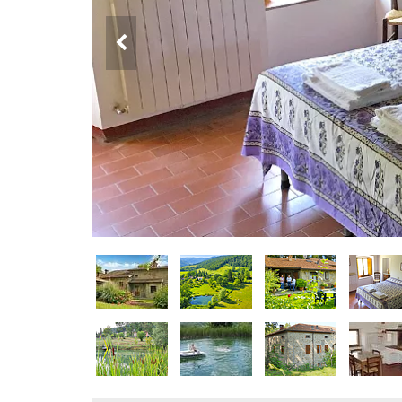
DOG
INFO
A
DOG
CHIEDI
CODICE
SCONTO
Video
Tutorial