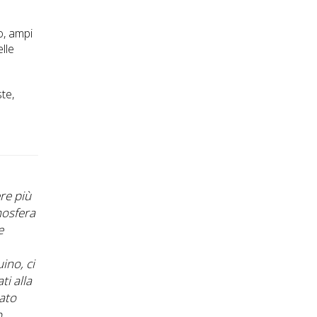
o, ampi
lle
te,
"Facile la prenotazione, proprietaria della struttura g
re più
veloce nella risposta!"
mosfera
S.F.
e
ino, ci
i alla
ato
o