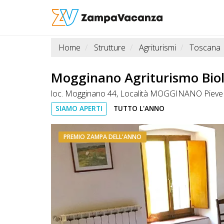
Home
Strutture
Agriturismi
Toscana
STRUTTURE
A
Mogginano Agriturismo Bio
DOG
loc. Mogginano 44, Località MOGGINANO Pieve
SIAMO APERTI
TUTTO L'ANNO
LUOGHI
PREMIO ZAMPA DELL'ANNO
A
DOG
OFFERTE
A