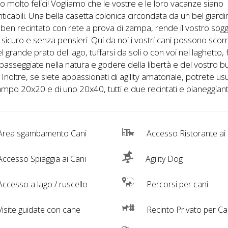
 molto felici! Vogliamo che le vostre e le loro vacanze siano
ticabili. Una bella casetta colonica circondata da un bel giard
 ben recintato con rete a prova di zampa, rende il vostro sog
, sicuro e senza pensieri. Qui da noi i vostri cani possono sco
el grande prato del lago, tuffarsi da soli o con voi nel laghetto, 
passeggiate nella natura e godere della libertà e del vostro 
Inoltre, se siete appassionati di agility amatoriale, potrete us
ampo 20x20 e di uno 20x40, tutti e due recintati e pianeggiant
Area sgambamento Cani
Accesso Ristorante ai
ccesso Spiaggia ai Cani
Agility Dog
ccesso a lago / ruscello
Percorsi per cani
isite guidate con cane
Recinto Privato per Ca