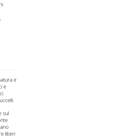
ni
o
natura e
ci e
i:
uccelli.
e sul
onte
amano
e liberi