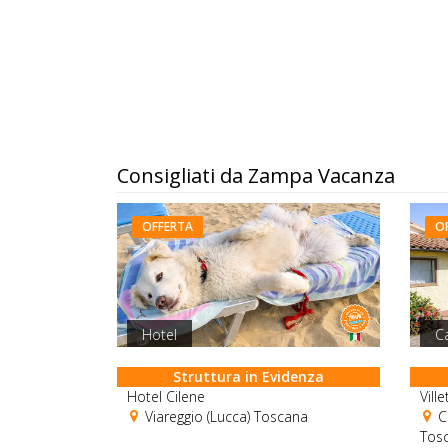
Consigliati da Zampa Vacanza
OFFERTA
O
Hotel
C
Struttura in Evidenza
Hotel Cilene
Vill
Viareggio (Lucca) Toscana
Ca
Tos