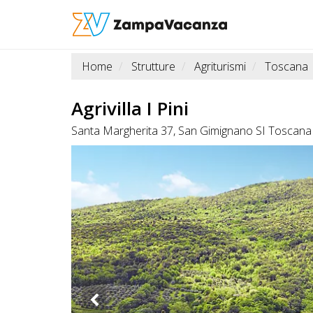
Home
Strutture
Agriturismi
Toscana
STRUTTURE
A
Agrivilla I Pini
DOG
Santa Margherita 37, San Gimignano SI Toscana
LUOGHI
A
DOG
OFFERTE
A