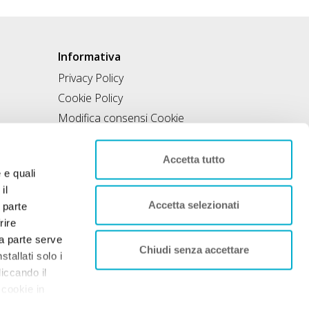
Informativa
Privacy Policy
Cookie Policy
Modifica consensi Cookie
Condizioni di utilizzo
Contratto di inclusione
Accetta tutto
e e quali
il
Accetta selezionati
 parte
rire
rza parte serve
Chiudi senza accettare
tallati solo i
liccando il
 cookie in
nto. Per