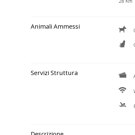
Lavora
28 Km
con
Noi
Animali Ammessi
C
Inserisci
Attività
G
Accedi
Servizi Struttura
A
/
Registrati
W
P
Descrizione