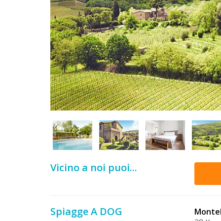
DOG
INFO
A
DOG
CHIEDI
CODICE
SCONTO
Vicino a noi puoi...
Video
Tutorial
Spiagge A DOG
Montel