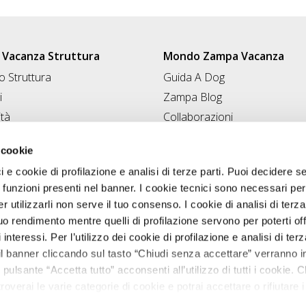
Vacanza Struttura
Mondo Zampa Vacanza
 Struttura
Guida A Dog
i
Zampa Blog
ità
Collaborazioni
Conad for Pet
 Struttura
 cookie
ci e cookie di profilazione e analisi di terze parti. Puoi decidere s
 funzioni presenti nel banner. I cookie tecnici sono necessari per 
 utilizzarli non serve il tuo consenso. I cookie di analisi di terza
uo rendimento mentre quelli di profilazione servono per poterti off
i interessi. Per l’utilizzo dei cookie di profilazione e analisi di te
il banner cliccando sul tasto “Chiudi senza accettare” verranno ins
 pulsante “Accetta tutto” acconsenti all’utilizzo di tutti i cookie. C
roverai le varie categorie di cookie e potrai accettare o rifiutare i
Zampavacanza.it © 2026 tutti i diritti riservati.
salvare le tue scelte. Puoi modificare le tue scelte in ogni mome