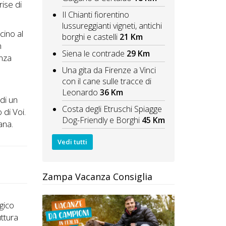
rise di
Il Chianti fiorentino
lussureggianti vigneti, antichi
cino al
borghi e castelli
21 Km
n
Siena le contrade
29 Km
enza
Una gita da Firenze a Vinci
con il cane sulle tracce di
Leonardo
36 Km
di un
Costa degli Etruschi Spiagge
di Voi.
Dog-Friendly e Borghi
45 Km
ana.
Vedi tutti
Zampa Vacanza Consiglia
ogico
uttura