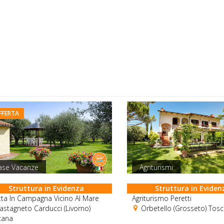
FFERTA
ase Vacanze
Agriturismi
Struttura in Evidenza
Struttura in Eviden
etta In Campagna Vicino Al Mare
Agriturismo Peretti
stagneto Carducci (Livorno)
Orbetello (Grosseto) Tos
cana