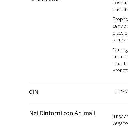
Toscana.
passat
Proprio
centro 
piccolo
storica.
Qui reg
ammiraz
pino. L
Prenota
CIN
IT05
Nei Dintorni con Animali
Il risp
vegano 