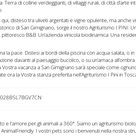
 Terra di colline verdeggianti, di villaggi rurali, di città d’arte int
o.
 qui, disteso tra uliveti argentati e vigne opulente, ma anche vi
storico di San Gimignano, sorge il nostro Agriturismo I PINI. U
, pittoresco B&B. Un‘azienda vinicola biodinamica. Una resid
na la pace. Distesi ai bordi della piscina con acqua salata, o in
ione davanti al paesaggio bucolico, o su un’amaca all’ombra 
a Vostra vacanza a San Gimignano sarà speciale come ognuno 
te ora la Vostra stanza preferita nell’Agriturismo I Pini in Tosc
2028B5L7BGV7CN
etto e l'amore per gli animali a 360°. Siamo un agriturismo biol
AnimalFriendly. I vostri pets sono i benvenuti nella nostra str