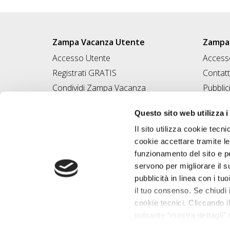
Zampa Vacanza Utente
Zampa 
Accesso Utente
Accesso
Registrati GRATIS
Contatt
Condividi Zampa Vacanza
Pubblic
Campagna Contro l'Abbandono
Iscrivi
Questo sito web utilizza i
Chiedi A Zampa
Il sito utilizza cookie tecni
Mi FIDO di TE
cookie accettare tramite le
Iscrizione Magazine
funzionamento del sito e per
servono per migliorare il s
pubblicità in linea con i tuo
il tuo consenso. Se chiudi 
cookie tecnici. Cliccando il
pulsante “mostra dettagli” t
base alle tue preferenze e 