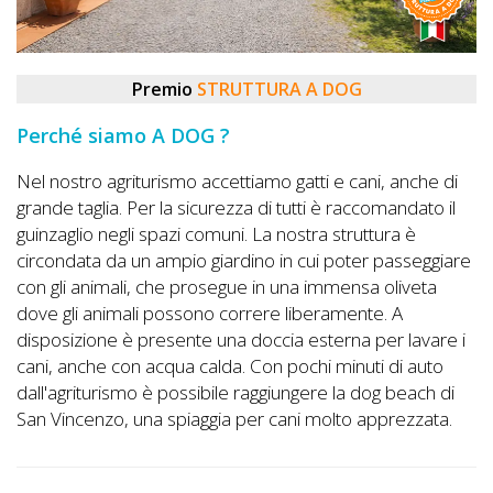
DOG
Premio
STRUTTURA A DOG
INFO
Perché siamo A DOG ?
A
DOG
Nel nostro agriturismo accettiamo gatti e cani, anche di
grande taglia. Per la sicurezza di tutti è raccomandato il
guinzaglio negli spazi comuni. La nostra struttura è
circondata da un ampio giardino in cui poter passeggiare
CHIEDI
con gli animali, che prosegue in una immensa oliveta
CODICE
dove gli animali possono correre liberamente. A
disposizione è presente una doccia esterna per lavare i
SCONTO
cani, anche con acqua calda. Con pochi minuti di auto
dall'agriturismo è possibile raggiungere la dog beach di
Video
San Vincenzo, una spiaggia per cani molto apprezzata.
Tutorial