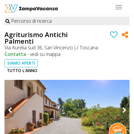
Toggle
navigat
Percorso di ricerca
STRUTTURE
Agriturismo Antichi
Palmenti
A
Via Aurelia sud 36, San Vincenzo LI Toscana
DOG
Contatta
-
vedi su mappa
SIAMO APERTI
TUTTO L'ANNO
LUOGHI
A
DOG
OFFERTE
A