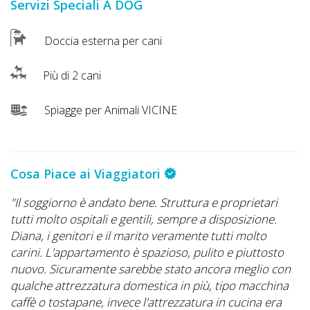
Lavora
Servizi Speciali A DOG
con
Doccia esterna per cani
Noi
Più di 2 cani
Inserisci
Attività
Spiagge per Animali VICINE
Accedi
Cosa Piace ai Viaggiatori
/
"Il soggiorno è andato bene. Struttura e proprietari
Registrati
tutti molto ospitali e gentili, sempre a disposizione.
Diana, i genitori e il marito veramente tutti molto
carini. L'appartamento è spazioso, pulito e piuttosto
nuovo. Sicuramente sarebbe stato ancora meglio con
qualche attrezzatura domestica in più, tipo macchina
caffè o tostapane, invece l'attrezzatura in cucina era