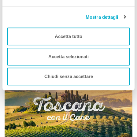
Mostra dettagli
Leaflet
|
©
OpenStreetMap
contributors
Accetta tutto
Social della Struttura
Accetta selezionati
Toscana A DOG
Chiudi senza accettare