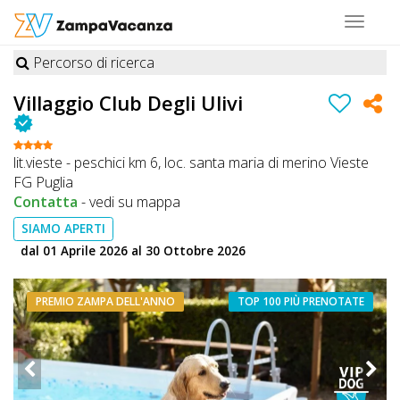
Toggle
navigat
Percorso di ricerca
STRUTTURE
Villaggio Club Degli Ulivi
A
DOG
lit.vieste - peschici km 6, loc. santa maria di merino Vieste
FG Puglia
Contatta
-
vedi su mappa
LUOGHI
SIAMO APERTI
A
dal 01 Aprile 2026 al 30 Ottobre 2026
DOG
PREMIO ZAMPA DELL'ANNO
TOP 100 PIÙ PRENOTATE
OFFERTE
A