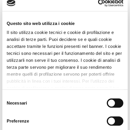
Nei Dintorni con Animali
Questo sito web utilizza i cookie
Dove siamo
Il sito utilizza cookie tecnici e cookie di profilazione e
analisi di terze parti. Puoi decidere se e quali cookie
+
accettare tramite le funzioni presenti nel banner. I cookie
−
tecnici sono necessari per il funzionamento del sito e per
utilizzarli non serve il tuo consenso. I cookie di analisi di
terza parte servono per migliorare il suo rendimento
mentre quelli di profilazione servono per poterti offrire
pubblicità in linea con i tuoi interessi. Per l’utilizzo dei
Leaflet
|
©
OpenStreetMap
contributors
cookie di profilazione e analisi di terza parte serve il tuo
consenso. Se chiudi il banner cliccando sul tasto “Chiudi
Selezione
Social della Struttura
senza accettare” verranno installati solo i cookie tecnici.
Necessari
del
Cliccando il pulsante “Accetta tutto” acconsenti all’utilizzo
consenso
di tutti i cookie. Cliccando il pulsante “mostra dettagli”
Preferenze
troverai le varie categorie di cookie e potrai accettare o
rifiutare i cookie in base alle tue preferenze e salvare le