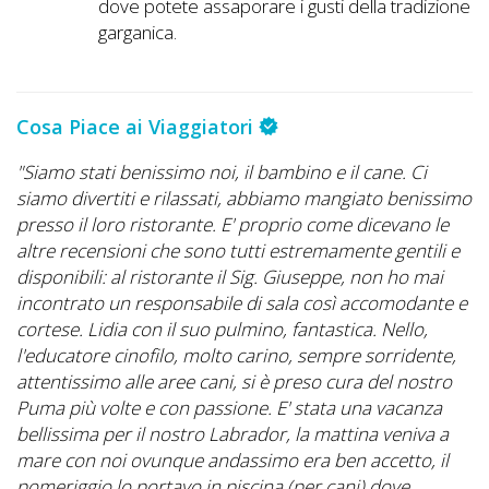
dove potete assaporare i gusti della tradizione
garganica.
Cosa Piace ai Viaggiatori
e
"Siamo stati benissimo noi, il bambino e il cane. Ci
"I
siamo divertiti e rilassati, abbiamo mangiato benissimo
P
presso il loro ristorante. E' proprio come dicevano le
no
altre recensioni che sono tutti estremamente gentili e
ha
disponibili: al ristorante il Sig. Giuseppe, non ho mai
li
incontrato un responsabile di sala così accomodante e
s
cortese. Lidia con il suo pulmino, fantastica. Nello,
A
l'educatore cinofilo, molto carino, sempre sorridente,
attentissimo alle aree cani, si è preso cura del nostro
Puma più volte e con passione. E' stata una vacanza
bellissima per il nostro Labrador, la mattina veniva a
mare con noi ovunque andassimo era ben accetto, il
pomeriggio lo portavo in piscina (per cani) dove