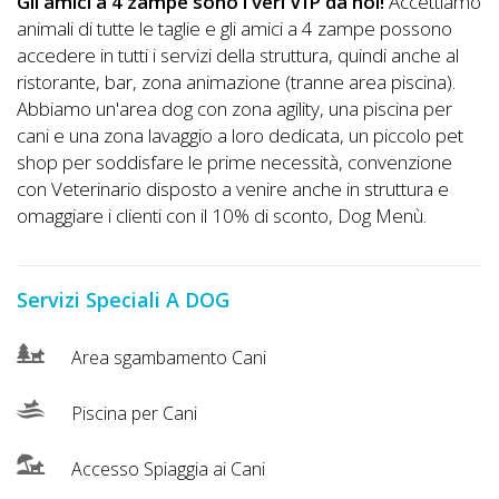
Lavora
Gli amici a 4 zampe sono i veri VIP da noi!
Accettiamo
animali di tutte le taglie e gli amici a 4 zampe possono
con
accedere in tutti i servizi della struttura, quindi anche al
Noi
ristorante, bar, zona animazione (tranne area piscina).
Abbiamo un'area dog con zona agility, una piscina per
Inserisci
cani e una zona lavaggio a loro dedicata, un piccolo pet
Attività
shop per soddisfare le prime necessità, convenzione
con Veterinario disposto a venire anche in struttura e
omaggiare i clienti con il 10% di sconto, Dog Menù.
Accedi
Servizi Speciali A DOG
/
Registrati
Area sgambamento Cani
Piscina per Cani
Accesso Spiaggia ai Cani