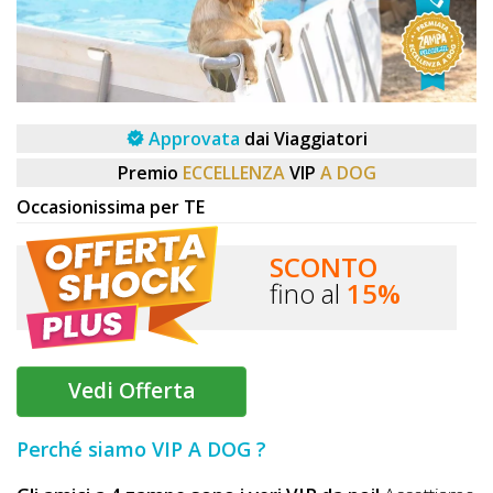
DOG
INFO
Approvata
dai Viaggiatori
A
Premio
ECCELLENZA
VIP
A DOG
DOG
Occasionissima per TE
SCONTO
CHIEDI
fino al
15%
CODICE
SCONTO
Vedi Offerta
Video
Tutorial
Perché siamo VIP A DOG ?