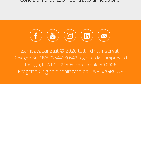
Zampavacanza.it © 2026 tutti i diritti riservati.
Desegno Srl P.IVA 02544380542 registro delle imprese di
Perugia, REA PG-224595. cap sociale 50.000€
Progetto Originale realizzato da
T&RB//GROUP