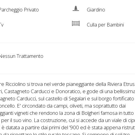
archeggio Privato
Giardino
Tv
Culla per Bambini
essun Trattamento
re Ricciolino si trova nel verde pianeggiante della Riviera Etrus
i, Castagneto Carducci e Donoratico, e gode di una bellissima
agneto Carducci, sul castello di Segalari e sul borgo fortificato
ioncello. E' circondato da campi, oliveti, ma soprattutto dai
ggianti vigneti che rendono la zona di Bolgheri famosa in tutto i
er il suo vino. La costruzione, cui si accede da un viale di cip
, è datata a partire dai primi del ’900 ed è stata appena ristru
 da rispettare lo stile rurale toscano. Si compone di soli tre