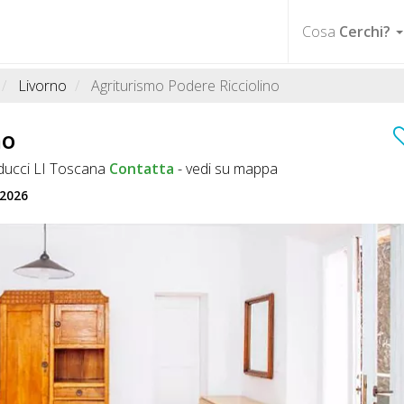
Cosa
Cerchi?
Livorno
Agriturismo Podere Ricciolino
no
ducci LI Toscana
Contatta
-
vedi su mappa
 2026