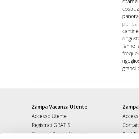
citarne
costruz
panoram
per dar
cantine
degusta
fanno l
frequen
rigogli
grandi 
Zampa Vacanza Utente
Zampa 
Accesso Utente
Accesso
Registrati GRATIS
Contatt
Condividi Zampa Vacanza
Pubblic