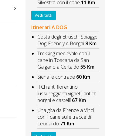
Silvestro con il cane
11 Km
Vedi tutti
Itinerari A DOG
Costa degli Etruschi Spiagge
Dog-Friendly e Borghi
8 Km
Trekking medievale con il
cane in Toscana da San
Galgano a Certaldo
55 Km
Siena le contrade
60 Km
Il Chianti fiorentino
lussureggianti vigneti, antichi
borghi e castelli
67 Km
Una gita da Firenze a Vinci
con il cane sulle tracce di
Leonardo
71 Km