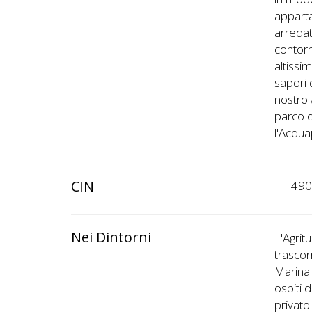
apparta
arredat
contorn
altissi
sapori 
nostro 
parco d
l'Acqua
CIN
IT49
Nei Dintorni
L'Agrit
trascor
Marina 
ospiti 
privato