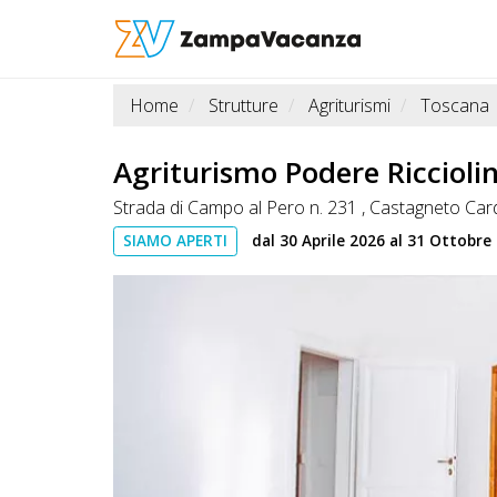
Home
Strutture
Agriturismi
Toscana
STRUTTURE
A
Agriturismo Podere Riccioli
DOG
Strada di Campo al Pero n. 231 , Castagneto Car
SIAMO APERTI
dal 30 Aprile 2026 al 31 Ottobre
LUOGHI
A
DOG
OFFERTE
A