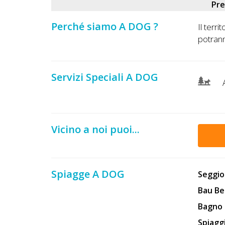
Lavora
Pr
con
Perché siamo A DOG ?
Il terri
Noi
potranno
Inserisci
Attività
Servizi Speciali A DOG
Accedi
Vicino a noi puoi...
/
Registrati
Spiagge A DOG
Seggio
Bau Be
Bagno 
Spiagg