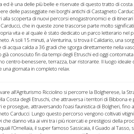
a ed è una delle più belle e riservate di questo tratto di costa.
ere delle passeggiate nei borghi antichi di Castagneto Carducc
i alla scoperta di nuovi percorsi enogastronomici e di itinerari 
Carducci, che in queste zone trascorse parte molto significat
ropria vita e al quale è stato dedicato un parco letterario nel 
eto. A soli 15 minuti, a Venturina, si trova il Calidario, una so
 di acqua calda a 36 gradi che sgorga direttamente nella vas
o già conosciuto fin da tempi degli Etruschi ed oggi contornat
 centro-benessere, terrazza, bar ristorante. Il luogo ideale
 una giornata in completo relax.
ivare all'Agriturismo Ricciolino si percorre la Bolgherese, la St
lla Costa degli Etruschi, che attraversa i territori di Bibbona e 
i e prosegue, attraversando l'oasi faunistica di Bolgheri, fino 
eto Carducci. Lungo questo percorso vengono coltivati vitigni
i che danno vita ai vini tra i più ricercati e prestigiosi della pr
a quali l’Ornellaia, il super famoso Sassicaia, il Guado al Tasso, 