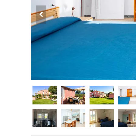
DOG
INFO
A
DOG
CHIEDI
CODICE
SCONTO
Video
Tutorial