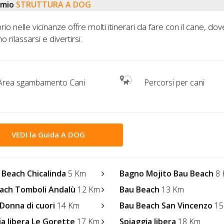
emio
STRUTTURA A DOG
torio nelle vicinanze offre molti itinerari da fare con il cane, dov
 rilassarsi e divertirsi.
Area sgambamento Cani
Percorsi per cani
VEDI la Guida A DOG
 Beach Chicalinda
5 Km
Bagno Mojito Bau Beach
8 
ach Tomboli Andalù
12 Km
Bau Beach
13 Km
Donna di cuori
14 Km
Bau Beach San Vincenzo
15
ia libera Le Gorette
17 Km
Spiaggia libera
18 Km