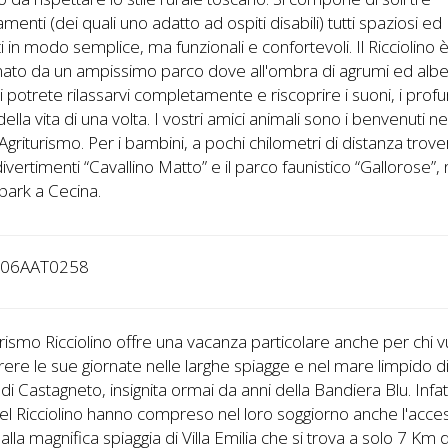
menti (dei quali uno adatto ad ospiti disabili) tutti spaziosi ed
i in modo semplice, ma funzionali e confortevoli. Il Ricciolino 
ato da un ampissimo parco dove all'ombra di agrumi ed albe
mi potrete rilassarvi completamente e riscoprire i suoni, i profu
della vita di una volta. I vostri amici animali sono i benvenuti ne
Agriturismo. Per i bambini, a pochi chilometri di distanza trover
ivertimenti “Cavallino Matto” e il parco faunistico “Gallorose”
park a Cecina.
006AAT0258
urismo Ricciolino offre una vacanza particolare anche per chi 
rere le sue giornate nelle larghe spiagge e nel mare limpido d
di Castagneto, insignita ormai da anni della Bandiera Blu. Infatti
del Ricciolino hanno compreso nel loro soggiorno anche l'acce
 alla magnifica spiaggia di Villa Emilia che si trova a solo 7 Km d