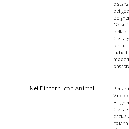
distanz
poi god
Bolgher
Giosuè 
della p
Castagn
termale
laghett
moderno
passare
Nei Dintorni con Animali
Per arr
Vino de
Bolgher
Castagn
esclusiv
italian