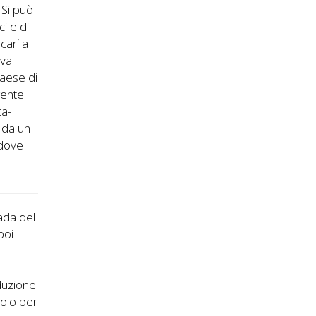
 Si può
i e di
cari a
iva
paese di
rgente
ca-
a da un
 dove
rada del
poi
a
oduzione
solo per