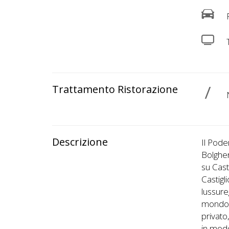
P
Trattamento Ristorazione
N
Descrizione
Il Pode
Bolgher
su Cast
Castigl
lussure
mondo p
privato
in modo