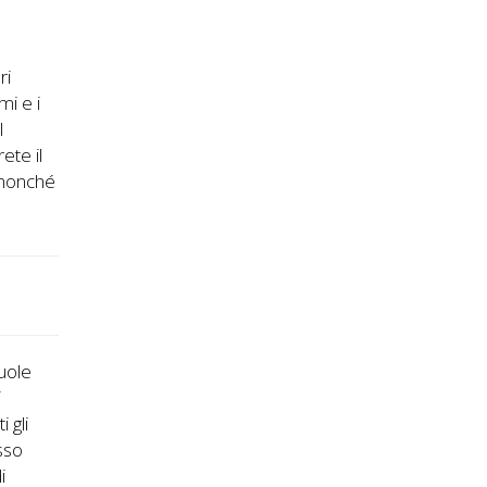
è
ri
mi e i
l
ete il
, nonché
vuole
i
 gli
sso
i