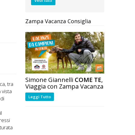
Vedi tutti
Zampa Vacanza Consiglia
Simone Giannelli
COME TE
,
ca, tra
Viaggia con Zampa Vacanza
 vista
Leggi Tutto
 di
l
ressi
tturata