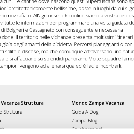
 alcuni. Le cantine dove nascono questi Supertuscans sono s
ioni architettonicamente bellissime, poste in luoghi da cui si 
i mozzafiato. All'agriturismo Ricciolino siamo a vostra dispos
vi tutte le informazioni per programmare una visita guidata de
 di Bolgheri e Castagneto con conseguente e necessaria
zione. Il territorio nelle vicinanze presenta moltissimi itinerar
a gioia degli amanti della bicicletta. Percorsi pianeggianti o con
ti salite e discese, ma che comunque attraversano una natu
osa e si affacciano su splendidi panorami. Molte squadre fam
campioni vengono ad allenarsi qua ed è facile incontrarli.
Vacanza Struttura
Mondo Zampa Vacanza
 Struttura
Guida A Dog
i
Zampa Blog
ità
Collaborazioni