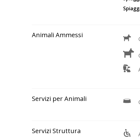
Spiagg
Animali Ammessi
C
C
A
Servizi per Animali
C
Servizi Struttura
A