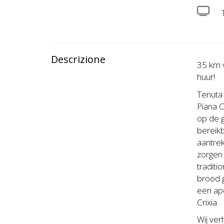
Descrizione
35 km v
huur!
Tenuta 
Piana C
op de 
bereikb
aantrek
zorgen 
tradit
brood g
een apo
Crixia.
Wij ver