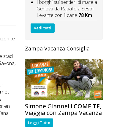
I borghi sui sentieri di mare a
Genova da Rapallo a Sestri
Levante con il cane
78 Km
Vedi tutti
izen te
Zampa Vacanza Consiglia
de stad
 Savona,
ur
s met
s
Simone Giannelli
COME TE
,
or en
Viaggia con Zampa Vacanza
iana
Leggi Tutto