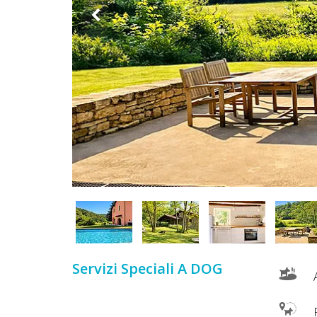
DOG
INFO
A
DOG
CHIEDI
CODICE
SCONTO
Video
Servizi Speciali A DOG
A
Tutorial
P