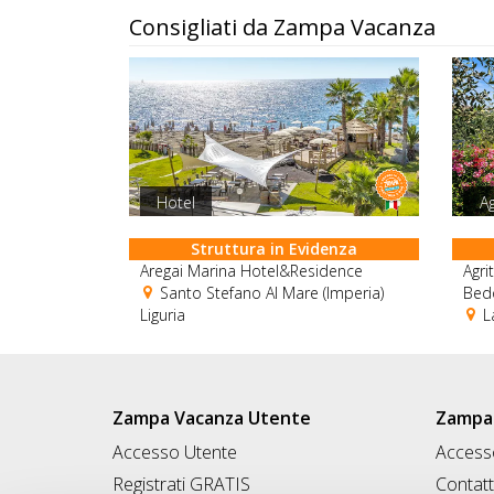
Consigliati da Zampa Vacanza
Hotel
Ag
Struttura in Evidenza
Aregai Marina Hotel&Residence
Agri
Santo Stefano Al Mare (Imperia)
Bedo
Liguria
La
Zampa Vacanza Utente
Zampa 
Accesso Utente
Accesso
Registrati GRATIS
Contatt