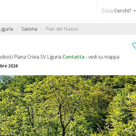
Cosa
Cerchi?
Liguria
Savona
Pian del Nasso
disio) Piana Crixia SV Liguria
Contatta
-
vedi su mappa
mbre 2026