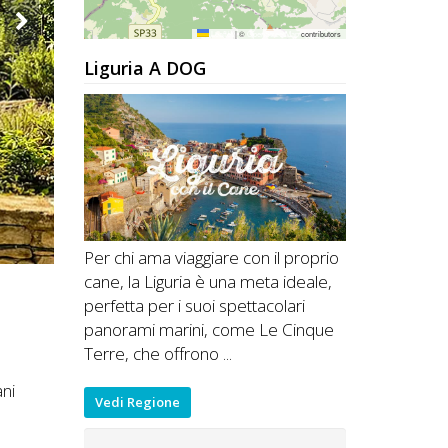
Leaflet
|
©
OpenStreetMap
contributors
Liguria A DOG
Per chi ama viaggiare con il proprio
cane, la Liguria è una meta ideale,
perfetta per i suoi spettacolari
panorami marini, come Le Cinque
Terre, che offrono ...
ni
Vedi Regione