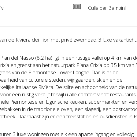
Tv
Culla per Bambini
an de Riviera dei Fiori met privé zwembad: 3 luxe vakantiehu
Pian del Nasso (8,2 ha) ligt in een rustige vallei op 4 km van 
rixia en grenst aan het natuurpark Piana Crixia op 35 km van
grens van de Piemontese Lower Langhe. Dan is er de
aarheid van culturele steden, wijngaarden, skiën en de
kelijke Italiaanse Rivièra. De stilte en schoonheid van de natu
voor een rustig verblijf terwijl u alle comfort vindt: restaurant
ionele Piemontese en Ligurische keuken, supermarkten en ver
ebakken in de traditionele oven, een slagerij, een postkanto
theek. Daarnaast zijn er een treinstation en busdiensten in P
huren 3 luxe woningen met elk een aparte ingang en volledig