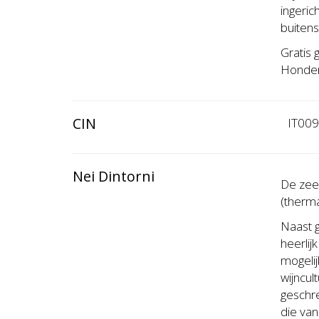
ingeric
buitens
Gratis
Honden 
CIN
IT00
Nei Dintorni
De zee
(therm
Naast g
heerlij
mogelij
wijncu
geschre
die van