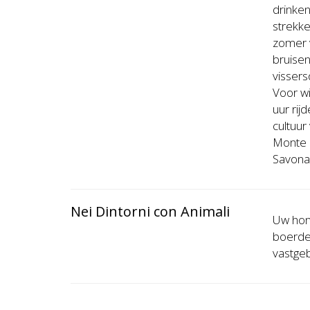
drinken
strekke
zomer v
bruisen
vissers
Voor wi
​​uur r
cultuur
Monte C
Savona,
Nei Dintorni con Animali
Uw hond
boerde
vastge