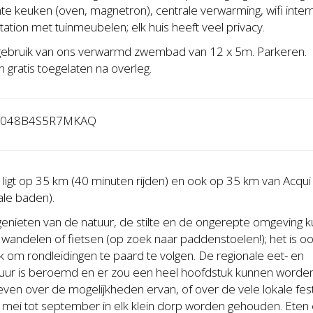
hte keuken (oven, magnetron), centrale verwarming, wifi inter
tation met tuinmeubelen; elk huis heeft veel privacy.
 gebruik van ons verwarmd zwembad van 12 x 5m. Parkeren.
gratis toegelaten na overleg.
9048B4S5R7MKAQ
 ligt op 35 km (40 minuten rijden) en ook op 35 km van Acqu
ale baden).
enieten van de natuur, de stilte en de ongerepte omgeving k
k wandelen of fietsen (op zoek naar paddenstoelen!); het is o
k om rondleidingen te paard te volgen. De regionale eet- en
ltuur is beroemd en er zou een heel hoofdstuk kunnen worde
ven over de mogelijkheden ervan, of over de vele lokale fest
 mei tot september in elk klein dorp worden gehouden. Eten