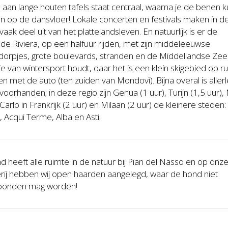
 aan lange houten tafels staat centraal, waarna je de benen k
n op de dansvloer! Lokale concerten en festivals maken in d
aak deel uit van het plattelandsleven. En natuurlijk is er de
de Riviera, op een halfuur rijden, met zijn middeleeuwse
dorpjes, grote boulevards, stranden en de Middellandse Zee 
e van wintersport houdt, daar het is een klein skigebied op r
ijden met de auto (ten zuiden van Mondovì). Bijna overal is allerl
 voorhanden; in deze regio zijn Genua (1 uur), Turijn (1,5 uur),
arlo in Frankrijk (2 uur) en Milaan (2 uur) de kleinere steden:
 Acqui Terme, Alba en Asti.
 heeft alle ruimte in de natuur bij Pian del Nasso en op onz
rij hebben wij open haarden aangelegd, waar de hond niet
bonden mag worden!