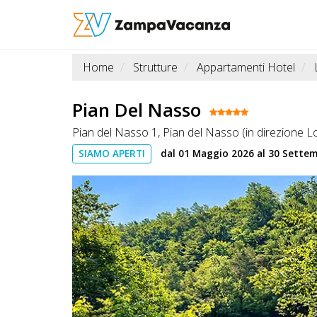
Home
Strutture
Appartamenti Hotel
STRUTTURE
A
Pian Del Nasso
DOG
Pian del Nasso 1, Pian del Nasso (in direzione Lo
SIAMO APERTI
dal 01 Maggio 2026 al 30 Sette
LUOGHI
A
DOG
OFFERTE
A