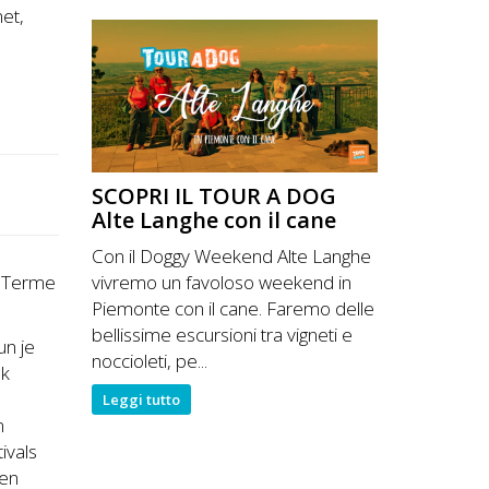
net,
SCOPRI IL TOUR A DOG
Alte Langhe con il cane
Con il Doggy Weekend Alte Langhe
vivremo un favoloso weekend in
i Terme
Piemonte con il cane. Faremo delle
bellissime escursioni tra vigneti e
un je
noccioleti, pe...
ok
Leggi tutto
n
ivals
 en