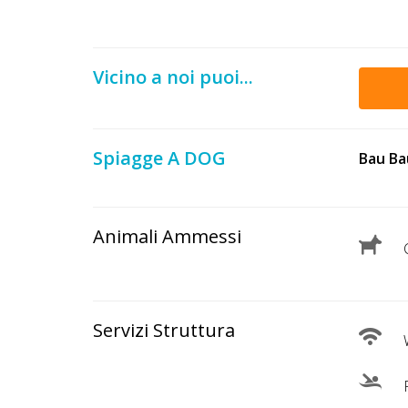
Lavora
con
Noi
Vicino a noi puoi...
Inserisci
Attività
Spiagge A DOG
Bau Ba
Accedi
Animali Ammessi
/
C
Registrati
Servizi Struttura
W
P