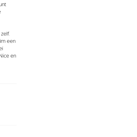
unt
e
zelf.
uim een
ei
 Nice en
e