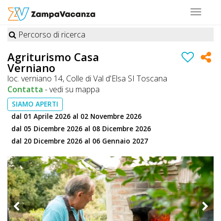
Toggle
navigat
Percorso di ricerca
STRUTTURE
Agriturismo Casa
Verniano
A
loc. verniano 14, Colle di Val d'Elsa SI Toscana
DOG
Contatta
-
vedi su mappa
SIAMO APERTI
dal 01 Aprile 2026 al 02 Novembre 2026
LUOGHI
dal 05 Dicembre 2026 al 08 Dicembre 2026
A
dal 20 Dicembre 2026 al 06 Gennaio 2027
DOG
OFFERTE
A