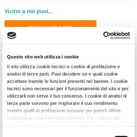
Vicino a noi puoi...
VEDI la Guida A DOG
Animali Ammessi
Questo sito web utilizza i cookie
Il sito utilizza cookie tecnici e cookie di profilazione e
Servizi per Animali
analisi di terze parti. Puoi decidere se e quali cookie
accettare tramite le funzioni presenti nel banner. I cookie
Servizi Struttura
tecnici sono necessari per il funzionamento del sito e per
utilizzarli non serve il tuo consenso. I cookie di analisi di
terza parte servono per migliorare il suo rendimento
Trattamento Soggiorno
mentre quelli di profilazione servono per poterti offrire
pubblicità in linea con i tuoi interessi. Per l’utilizzo dei
Descrizione
cookie di profilazione e analisi di terza parte serve il tuo
consenso. Se chiudi il banner cliccando sul tasto “Chiudi
Selezione