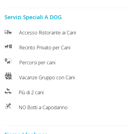
Lavora
con
Servizi Speciali A DOG
Noi
Accesso Ristorante ai Cani
Inserisci
Attività
Recinto Privato per Cani
Percorsi per cani
Accedi
Vacanze Gruppo con Cani
/
Registrati
Più di 2 cani
NO Botti a Capodanno