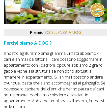
DOG
INFO
A
Premio
ECCELLENZA A DOG
DOG
Perché siamo A DOG ?
Il nostro agriturismo ama gli animali, infatti abbiamo 4
cani e animali da fattoria. I cani possono soggiornare in
CHIEDI
appartamento con i padroni, oppure abbiamo 2 grandi
CODICE
gabbie vicine alla struttura se non sono abituati a
SCONTO
rimanere in appartamento. Gli animali possono andare
ovunque, basta che siano accompagnati al guinzaglio. Se
dovessero capitare dei clienti che hanno paura dei cani
Video
nel ristorante, dobbiamo chiedere di lasciarli in
Tutorial
appartamento. Abbiamo ampi spazi all'aperto, immersi
nella natura.