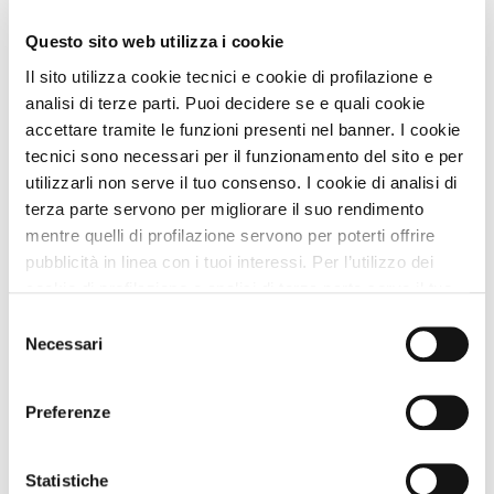
Zampa Vacanza Consiglia
Questo sito web utilizza i cookie
Il sito utilizza cookie tecnici e cookie di profilazione e
analisi di terze parti. Puoi decidere se e quali cookie
accettare tramite le funzioni presenti nel banner. I cookie
tecnici sono necessari per il funzionamento del sito e per
utilizzarli non serve il tuo consenso. I cookie di analisi di
terza parte servono per migliorare il suo rendimento
mentre quelli di profilazione servono per poterti offrire
pubblicità in linea con i tuoi interessi. Per l’utilizzo dei
cookie di profilazione e analisi di terza parte serve il tuo
consenso. Se chiudi il banner cliccando sul tasto “Chiudi
Selezione
Simone Giannelli
COME TE
, Viaggia con Zampa
senza accettare” verranno installati solo i cookie tecnici.
Necessari
Vacanza
del
Cliccando il pulsante “Accetta tutto” acconsenti all’utilizzo
consenso
Leggi Tutto
di tutti i cookie. Cliccando il pulsante “mostra dettagli”
Preferenze
troverai le varie categorie di cookie e potrai accettare o
rifiutare i cookie in base alle tue preferenze e salvare le
tue scelte. Puoi modificare le tue scelte in ogni momento.
Statistiche