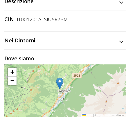
Lavora
Descrizione
con
Noi
CIN
IT001201A1SIU5R7BM
Inserisci
Nei Dintorni
Attività
Dove siamo
Accedi
+
/
−
Registrati
Leaflet
|
©
OpenStreetMap
contributors