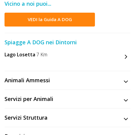
Vicino a noi puoi...
DOG
VEDI la Guida A DOG
INFO
A
Spiagge A DOG nei Dintorni
DOG
Lago Losetta
7 Km
CHIEDI
Animali Ammessi
CODICE
SCONTO
Servizi per Animali
Video
Servizi Struttura
Tutorial