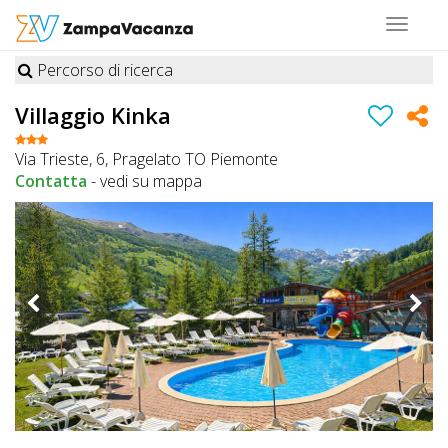
Toggle
navigat
Percorso di ricerca
STRUTTURE
Villaggio Kinka
A
Via Trieste, 6, Pragelato TO Piemonte
DOG
Contatta
-
vedi su mappa
LUOGHI
A
DOG
OFFERTE
A