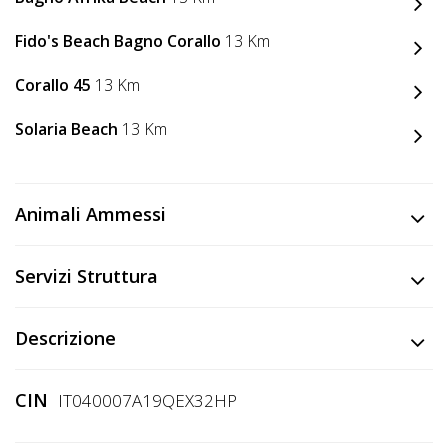
Lavora
con
Fido's Beach Bagno Corallo
13 Km
Noi
Corallo 45
13 Km
Inserisci
Solaria Beach
13 Km
Attività
Animali Ammessi
Accedi
/
Servizi Struttura
Registrati
Descrizione
CIN
IT040007A19QEX32HP