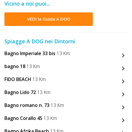
Vicino a noi puoi...
DOG
VEDI la Guida A DOG
INFO
A
Spiagge A DOG nei Dintorni
DOG
Bagno Imperiale 33 bis
13 Km
bagno 18
13 Km
CHIEDI
FIDO BEACH
13 Km
CODICE
SCONTO
Bagno Lido 72
13 Km
Bagno romano n. 73
13 Km
Video
Tutorial
Bagno Corallo 45
13 Km
Bagno Afrika Beach
13 Km