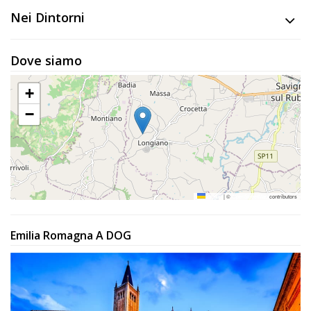
Nei Dintorni
Dove siamo
+
−
Leaflet
|
©
OpenStreetMap
contributors
Emilia Romagna A DOG