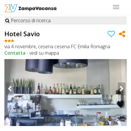
Toggle
navigat
Percorso di ricerca
STRUTTURE
Hotel Savio
A
via 4 novembre, cesena cesena FC Emilia Romagna
DOG
Contatta
-
vedi su mappa
LUOGHI
A
DOG
OFFERTE
A