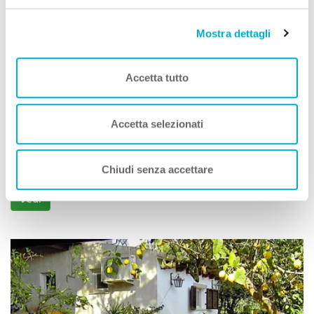
Mostra dettagli
Accetta tutto
Bed and Breakfast
B&B Baglio Ferlito
Accetta selezionati
Buseto Palizzolo (Trapani) Sicilia
Animali Ammessi:
Chiudi senza accettare
Vedi