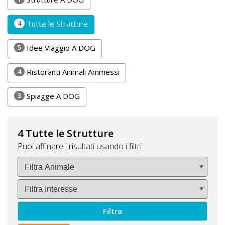
DOG
4
Tutte le Strutture
5
Idee Viaggio A DOG
INFO
A
4
Ristoranti Animali Ammessi
DOG
3
Spiagge A DOG
CHIEDI
4 Tutte le Strutture
CODICE
Puoi affinare i risultati usando i filtri
SCONTO
Video
Tutorial
Filtra