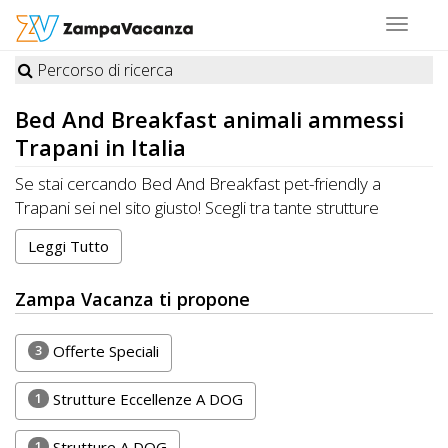
Toggle
navigat
Percorso di ricerca
STRUTTURE
Bed And Breakfast
animali ammessi
A
Trapani in Italia
DOG
Se stai cercando Bed And Breakfast pet-friendly a
Trapani sei nel sito giusto! Scegli tra tante strutture
premiate da Zampa Vacanza felici di ospitare cani, gatti e
Leggi Tutto
LUOGHI
altri animali domestici. Organizza la tua Vacanza ideale a
Trapani con i tuoi amici a quattro zampe. CONTATTA
A
Zampa Vacanza ti propone
direttamente la Struttura per conoscere disponibilità e
DOG
prezzi. RISPARMIA con Zampa Vacanza e porti il tuo Pet
in Vacanza, sempre con te!
3
Offerte Speciali
OFFERTE
1
Strutture Eccellenze A DOG
A
1
Strutture A DOG