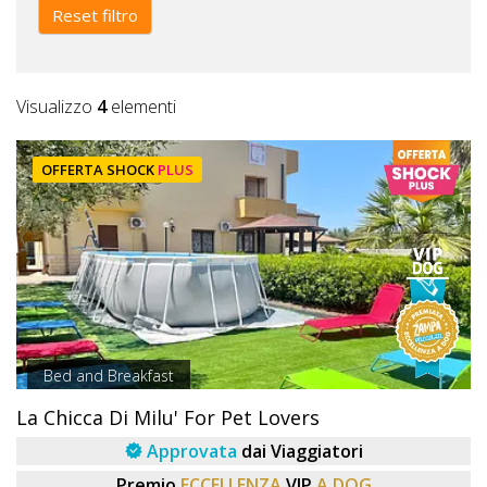
Lavora
Reset filtro
con
Noi
Visualizzo
4
elementi
Inserisci
Attività
OFFERTA SHOCK
PLUS
Accedi
/
Registrati
Bed and Breakfast
La Chicca Di Milu' For Pet Lovers
Approvata
dai Viaggiatori
Premio
ECCELLENZA
VIP
A DOG