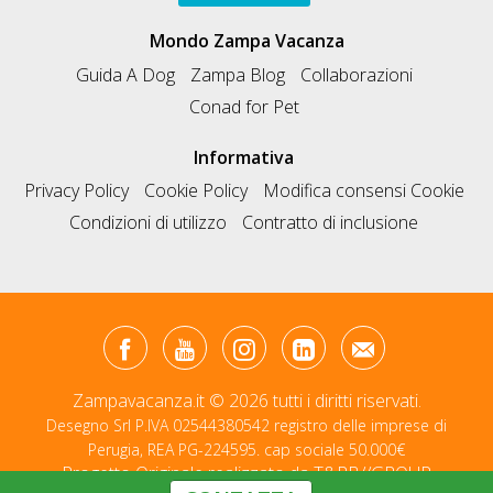
Mondo Zampa Vacanza
Guida A Dog
Zampa Blog
Collaborazioni
Conad for Pet
Informativa
Privacy Policy
Cookie Policy
Modifica consensi Cookie
Condizioni di utilizzo
Contratto di inclusione
Zampavacanza.it © 2026 tutti i diritti riservati.
Desegno Srl P.IVA 02544380542 registro delle imprese di
Perugia, REA PG-224595. cap sociale 50.000€
Progetto Originale realizzato da
T&RB//GROUP