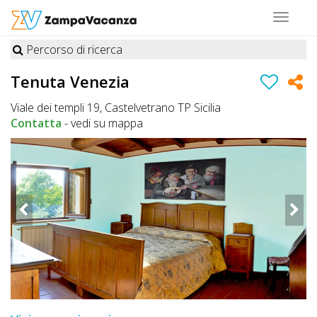
Toggle
navigat
Percorso di ricerca
STRUTTURE
Tenuta Venezia
A
Viale dei templi 19, Castelvetrano TP Sicilia
DOG
Contatta
-
vedi su mappa
LUOGHI
A
DOG
OFFERTE
A