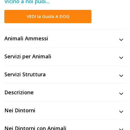
Vicino a noi puoi...
DOG
VEDI la Guida A DOG
INFO
A
Animali Ammessi
DOG
Servizi per Animali
CHIEDI
Servizi Struttura
CODICE
SCONTO
Descrizione
Video
Nei Dintorni
Tutorial
Nei Dintorni con Animali