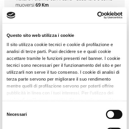
muoversi
69 Km
Visitare Agrigento con il cane
79 Km
Vedi tutti
Questo sito web utilizza i cookie
Il sito utilizza cookie tecnici e cookie di profilazione e
Zampa Vacanza Consiglia
analisi di terze parti. Puoi decidere se e quali cookie
accettare tramite le funzioni presenti nel banner. I cookie
tecnici sono necessari per il funzionamento del sito e per
utilizzarli non serve il tuo consenso. I cookie di analisi di
terza parte servono per migliorare il suo rendimento
mentre quelli di profilazione servono per poterti offrire
pubblicità in linea con i tuoi interessi. Per l’utilizzo dei
cookie di profilazione e analisi di terza parte serve il tuo
consenso. Se chiudi il banner cliccando sul tasto “Chiudi
Selezione
senza accettare” verranno installati solo i cookie tecnici.
Necessari
del
Cliccando il pulsante “Accetta tutto” acconsenti all’utilizzo
consenso
Simone Giannelli
COME TE
, Viaggia con Zampa
di tutti i cookie. Cliccando il pulsante “mostra dettagli”