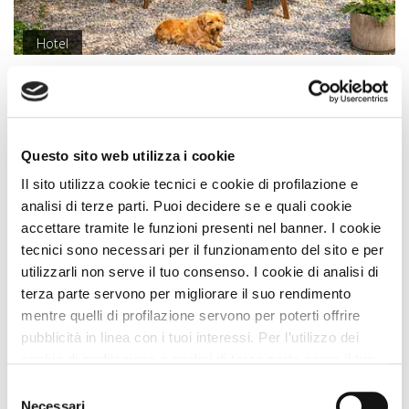
Hotel
Albergo Sangalli
Darfo Boario Terme (Brescia) Lombardia
Animali Ammessi:
Questo sito web utilizza i cookie
Vedi
Il sito utilizza cookie tecnici e cookie di profilazione e
analisi di terze parti. Puoi decidere se e quali cookie
accettare tramite le funzioni presenti nel banner. I cookie
tecnici sono necessari per il funzionamento del sito e per
utilizzarli non serve il tuo consenso. I cookie di analisi di
terza parte servono per migliorare il suo rendimento
mentre quelli di profilazione servono per poterti offrire
pubblicità in linea con i tuoi interessi. Per l’utilizzo dei
cookie di profilazione e analisi di terza parte serve il tuo
consenso. Se chiudi il banner cliccando sul tasto “Chiudi
Selezione
senza accettare” verranno installati solo i cookie tecnici.
Necessari