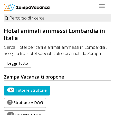
Toggle
navigat
Percorso di ricerca
STRUTTURE
Hotel
animali ammessi Lombardia in
A
Italia
DOG
Cerca Hotel per cani e animali ammessi in Lombardia .
Scegli tu tra Hotel specializzati e premiati da Zampa
Vacanza o Hotel che accettano cani, gatti e altri animali in
Leggi Tutto
LUOGHI
Lombardia
A
Zampa Vacanza ti propone
DOG
32
Tutte le Strutture
OFFERTE
2
Strutture A DOG
A
18
Spiagge A DOG