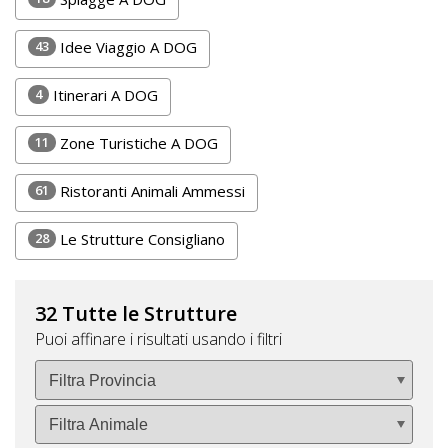
DOG
43
Idee Viaggio A DOG
4
Itinerari A DOG
INFO
A
11
Zone Turistiche A DOG
DOG
61
Ristoranti Animali Ammessi
28
Le Strutture Consigliano
CHIEDI
CODICE
SCONTO
32 Tutte le Strutture
Puoi affinare i risultati usando i filtri
Video
Tutorial