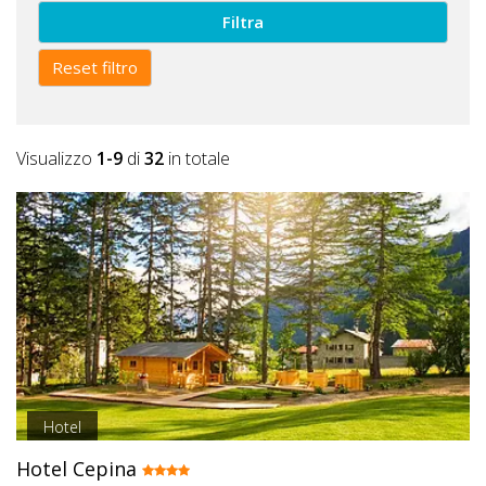
Lavora
Filtra
con
Noi
Reset filtro
Inserisci
Attività
Visualizzo
1-9
di
32
in totale
Accedi
/
Registrati
Hotel
Hotel Cepina