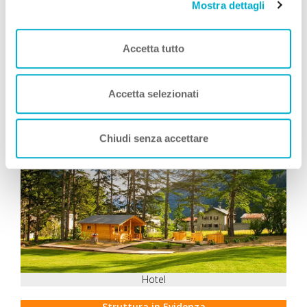
Mostra dettagli
Simone Giannelli
COME TE
, Viaggia con Zampa
Vacanza
Leggi Tutto
Accetta tutto
Accetta selezionati
Consigliati da Zampa Vacanza
Chiudi senza accettare
Hotel
Struttura in Evidenza