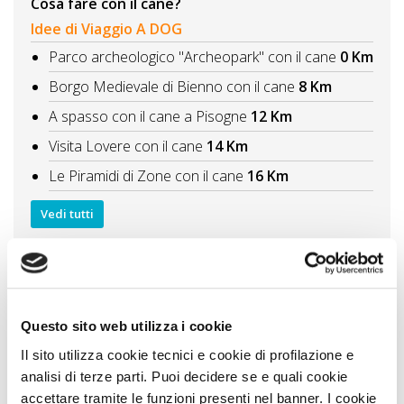
Cosa fare con il cane?
Idee di Viaggio A DOG
Parco archeologico "Archeopark" con il cane
0 Km
Borgo Medievale di Bienno con il cane
8 Km
A spasso con il cane a Pisogne
12 Km
Visita Lovere con il cane
14 Km
Le Piramidi di Zone con il cane
16 Km
Vedi tutti
Itinerari A DOG
Lago d'Iseo isole, borghi e aree naturali
22 Km
Parchi, cascate e incisioni in Lombardia con il cane
tra gnomi e archeologia
40 Km
Questo sito web utilizza i cookie
Itinerario al Lago di Ledro con il cane tre giorni tra
Il sito utilizza cookie tecnici e cookie di profilazione e
spiagge, trekking e natura
40 Km
analisi di terze parti. Puoi decidere se e quali cookie
accettare tramite le funzioni presenti nel banner. I cookie