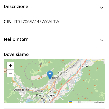
Lavora
Descrizione
con
Noi
CIN
IT017065A14SWYWLTW
Inserisci
Attività
Nei Dintorni
Dove siamo
Accedi
/
+
−
Registrati
Leaflet
|
©
OpenStreetMap
contributors