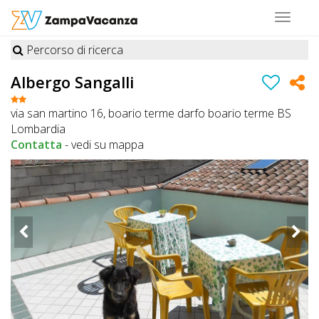
Toggle
navigat
Percorso di ricerca
STRUTTURE
Albergo Sangalli
A
via san martino 16, boario terme darfo boario terme BS
DOG
Lombardia
Contatta
-
vedi su mappa
LUOGHI
A
DOG
OFFERTE
A