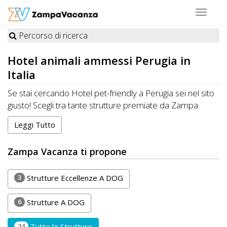
Toggle
navigat
Percorso di ricerca
STRUTTURE
Hotel
animali ammessi Perugia in
A
Italia
DOG
Se stai cercando Hotel pet-friendly a Perugia sei nel sito
giusto! Scegli tra tante strutture premiate da Zampa
Vacanza felici di ospitare cani, gatti e altri animali
Leggi Tutto
LUOGHI
domestici. Organizza la tua Vacanza ideale a Perugia con
i tuoi amici a quattro zampe. CONTATTA direttamente la
A
Zampa Vacanza ti propone
Struttura per conoscere disponibilità e prezzi.
DOG
RISPARMIA con Zampa Vacanza e porti il tuo Pet in
Vacanza, sempre con te!
3
Strutture Eccellenze A DOG
OFFERTE
6
Strutture A DOG
A
24
Tutte le Strutture