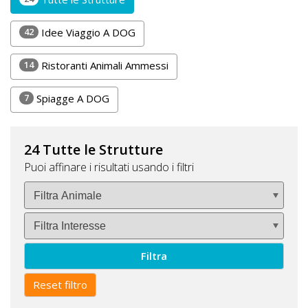
DOG
42
Idee Viaggio A DOG
14
Ristoranti Animali Ammessi
INFO
A
7
Spiagge A DOG
DOG
24 Tutte le Strutture
Puoi affinare i risultati usando i filtri
CHIEDI
CODICE
SCONTO
Video
Filtra
Tutorial
Reset filtro