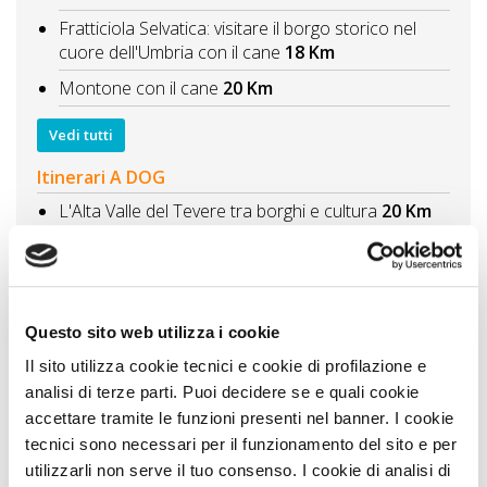
Fratticiola Selvatica: visitare il borgo storico nel
cuore dell'Umbria con il cane
18 Km
Montone con il cane
20 Km
Vedi tutti
Itinerari A DOG
L'Alta Valle del Tevere tra borghi e cultura
20 Km
Itinerario enogastronomico con il cane la
norcineria in Umbria
21 Km
Itinerario di 2 giorni al Parco del Monte Subasio
vacanza con il cane tra natura e spiritualità
31 Km
Questo sito web utilizza i cookie
Assisi i luoghi francescani
31 Km
Il sito utilizza cookie tecnici e cookie di profilazione e
analisi di terze parti. Puoi decidere se e quali cookie
Grotte e aree naturali nelle Marche Frasassi e il
accettare tramite le funzioni presenti nel banner. I cookie
Furlo con il cane
34 Km
tecnici sono necessari per il funzionamento del sito e per
utilizzarli non serve il tuo consenso. I cookie di analisi di
Vedi tutti