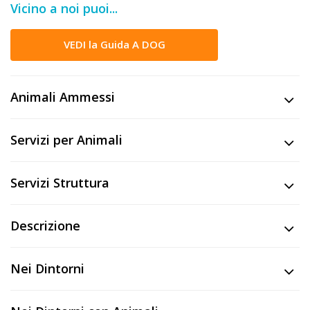
Vicino a noi puoi...
DOG
VEDI la Guida A DOG
INFO
A
Animali Ammessi
DOG
Servizi per Animali
CHIEDI
Servizi Struttura
CODICE
SCONTO
Descrizione
Video
Nei Dintorni
Tutorial