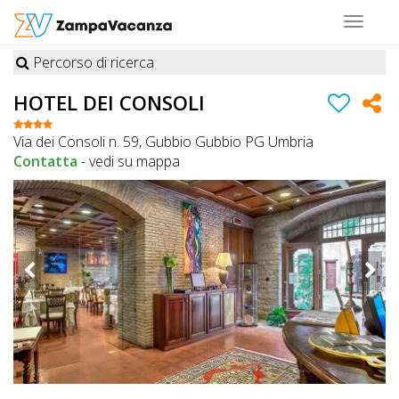
Toggle
navigat
Percorso di ricerca
STRUTTURE
HOTEL DEI CONSOLI
A
Via dei Consoli n. 59, Gubbio Gubbio PG Umbria
DOG
Contatta
-
vedi su mappa
LUOGHI
A
DOG
OFFERTE
A