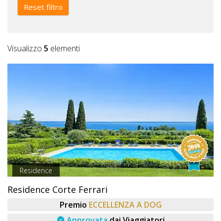
Lavora
Reset filtro
con
Noi
Visualizzo
5
elementi
Inserisci
Attività
Accedi
/
Registrati
Residence
Residence Corte Ferrari
Premio
ECCELLENZA A DOG
Approvata
dai Viaggiatori