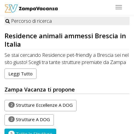
Toggle
navigat
Percorso di ricerca
STRUTTURE
Residence
animali ammessi Brescia in
A
Italia
DOG
Se stai cercando Residence pet-friendly a Brescia sei nel
sito giusto! Scegli tra tante strutture premiate da Zampa
Vacanza felici di ospitare cani, gatti e altri animali
Leggi Tutto
LUOGHI
domestici. Organizza la tua Vacanza ideale a Brescia con
i tuoi amici a quattro zampe. CONTATTA direttamente la
A
Zampa Vacanza ti propone
Struttura per conoscere disponibilità e prezzi.
DOG
RISPARMIA con Zampa Vacanza e porti il tuo Pet in
Vacanza, sempre con te!
2
Strutture Eccellenze A DOG
OFFERTE
2
Strutture A DOG
A
5
Tutte le Strutture